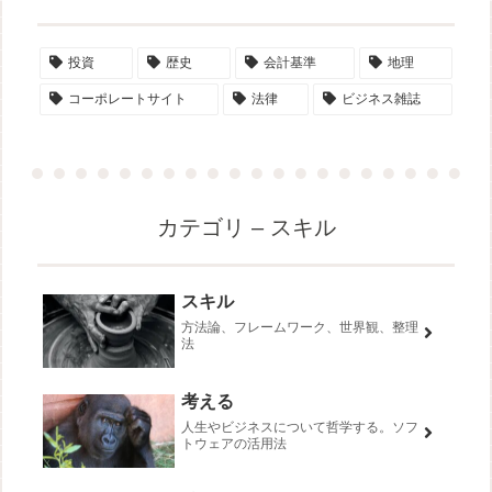
投資
歴史
会計基準
地理
コーポレートサイト
法律
ビジネス雑誌
カテゴリ – スキル
スキル
方法論、フレームワーク、世界観、整理
法
考える
人生やビジネスについて哲学する。ソフ
トウェアの活用法