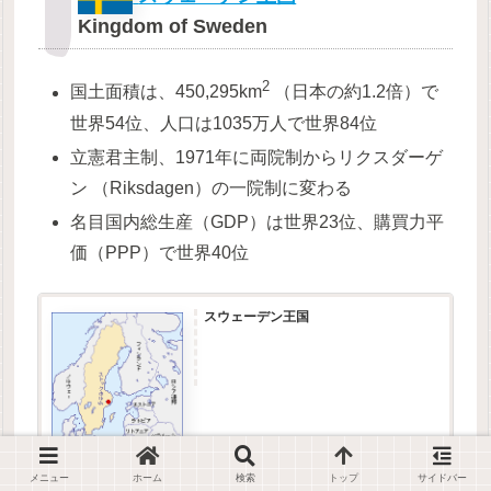
Kingdom of Sweden
2
国土面積は、450,295km
（日本の約1.2倍）で
世界54位、人口は1035万人で世界84位
立憲君主制、1971年に両院制からリクスダーゲ
ン （Riksdagen）の一院制に変わる
名目国内総生産（GDP）は世界23位、購買力平
価（PPP）で世界40位
スウェーデン王国
www.mofa.go.jp
メニュー
ホーム
検索
トップ
サイドバー