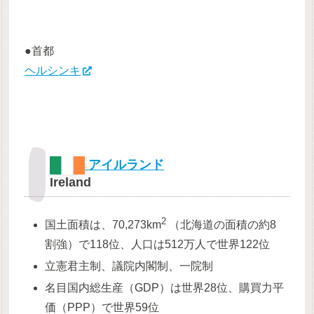
●首都
ヘルシンキ
アイルランド
Ireland
2
国土面積は、70,273km
（北海道の面積の約8
割強）で118位、人口は512万人で世界122位
立憲君主制、議院内閣制、一院制
名目国内総生産（GDP）は世界28位、購買力平
価（PPP）で世界59位