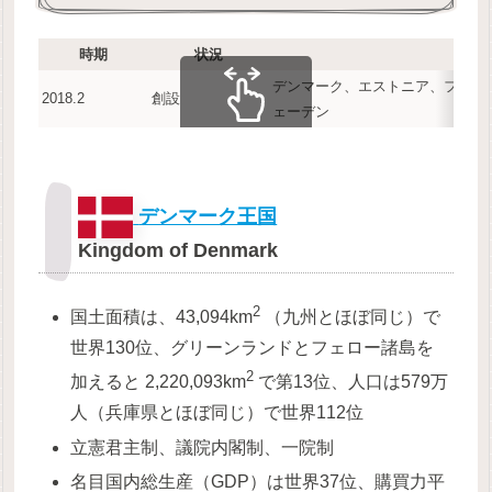
時期
状況
デンマーク、エストニア、フィン
2018.2
創設
ェーデン
スクロールできます
デンマーク王国
Kingdom of Denmark
2
国土面積は、43,094km
（九州とほぼ同じ）で
世界130位、グリーンランドとフェロー諸島を
2
加えると 2,220,093km
で第13位、人口は579万
人（兵庫県とほぼ同じ）で世界112位
立憲君主制、議院内閣制、一院制
名目国内総生産（GDP）は世界37位、購買力平