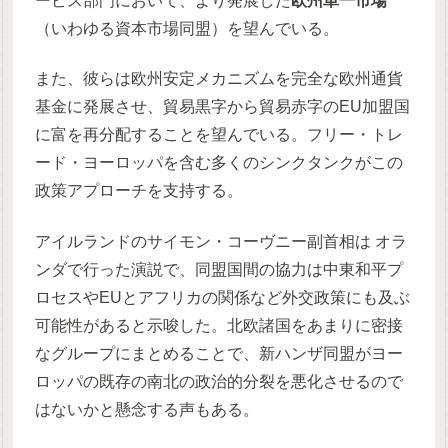
ービス部門において、より発展した
欧州単一市場
（いわゆる資本市場同盟）を望んでいる。
また、彼らは欧州安定メカニズムを完全な欧州通貨
基金に発展させ、貿易黒字から貿易赤字のEU加盟国
に富を再分配することを望んでいる。フリー・トレ
ード・ヨーロッパを含む多くのシンクタンクがこの
政策アプローチを支持する。
アイルランドのサイモン・コーヴニー副首相は オラ
ンダで行った演説で、同盟国間の協力は中東和平プ
ロセスやEUとアフリカの関係など外交政策にも及ぶ
可能性があると示唆した。北欧諸国をあまりに密接
なグループにまとめることで、新ハンザ同盟がヨー
ロッパの既存の南北の政治的分裂を悪化させるので
はないかと懸念する声もある。