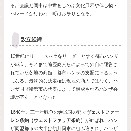
る。会議期間中は中世をしのぶ文化展示や催し物・
パレードが行われ、町はお祭りとなる。
設立経緯
13世紀にリューベックをリーダーとする都市ハンザ
が成立、それまで遍歴商人らによって独自に運営さ
れていた各地の商館も都市ハンザの支配に下るよう
になる。最終的な決定権は現地の商人ではなく、ハ
ンザ同盟諸都市の代表によって構成されるハンザ会
議が下すこととなった。
1648年、三十年戦争の参戦国の間で
ヴェストファー
レン条約（ウェストファリア条約）
が結ばれ、ハン
ザ同盟都市の大半は領邦国家に組み込まれ、ハンザ