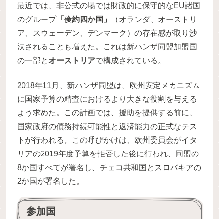
最近では、非公式の場では財政的に保守的なEU諸国
のグループ
「倹約四か国」
（オランダ、オーストリ
ア、スウェーデン、デンマーク）の存在感が取り沙
汰されることも増えた。これは新ハンザ同盟加盟国
の一部と
オーストリア
で構成されている。
2018年11月、新ハンザ同盟は、欧州安定メカニズム
に国家予算の精査におけるより大きな役割を与える
よう求めた。この計画では、援助を提供する前に、
国家政府の債務持続可能性と返済能力の正式なテス
トが行​​われる。この呼びかけは、欧州委員会がイタ
リアの2019年度予算を拒否した後に行われ、同盟の
8か国すべてが署名し、チェコ共和国とスロバキアの
2か国が署名した。
参加国