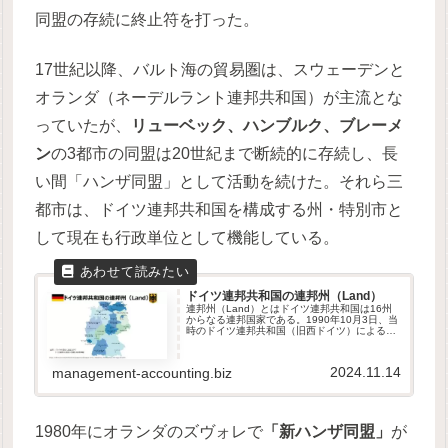
同盟の存続に終止符を打った。
17世紀以降、バルト海の貿易圏は、スウェーデンと
オランダ（ネーデルラント連邦共和国）が主流とな
っていたが、
リューベック、ハンブルク、ブレーメ
ン
の3都市の同盟は20世紀まで断続的に存続し、長
い間「ハンザ同盟」として活動を続けた。それら三
都市は、ドイツ連邦共和国を構成する州・特別市と
して現在も行政単位として機能している。
ドイツ連邦共和国の連邦州（Land）
連邦州（Land）とはドイツ連邦共和国は16州
からなる連邦国家である。1990年10月3日、当
時のドイツ連邦共和国（旧西ドイツ）によるド
イツ民主共和国（旧東ドイツ）の吸収合併の形
式によるドイツ統一により、今日の国家体制が
形成された。ドイツは...
2024.11.14
management-accounting.biz
1980年にオランダのズヴォレで
「新ハンザ同盟」
が