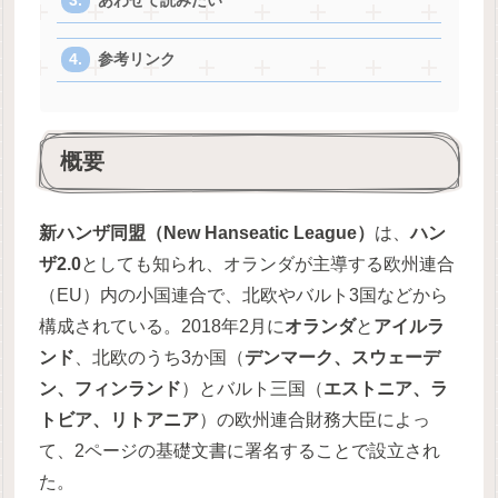
あわせて読みたい
参考リンク
概要
新ハンザ同盟（New Hanseatic League）
は、
ハン
ザ2.0
としても知られ、オランダが主導する欧州連合
（EU）内の小国連合で、北欧やバルト3国などから
構成されている。2018年2月に
オランダ
と
アイルラ
ンド
、北欧のうち3か国（
デンマーク、スウェーデ
ン、フィンランド
）とバルト三国（
エストニア、ラ
トビア、リトアニア
）の欧州連合財務大臣によっ
て、2ページの基礎文書に署名することで設立され
た。