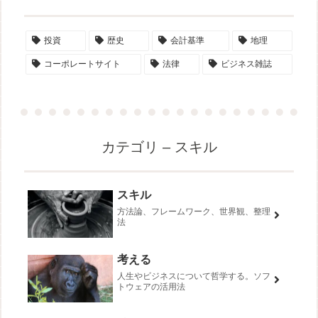
投資
歴史
会計基準
地理
コーポレートサイト
法律
ビジネス雑誌
カテゴリ – スキル
スキル
方法論、フレームワーク、世界観、整理
法
考える
人生やビジネスについて哲学する。ソフ
トウェアの活用法