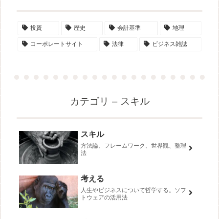
投資
歴史
会計基準
地理
コーポレートサイト
法律
ビジネス雑誌
カテゴリ – スキル
スキル
方法論、フレームワーク、世界観、整理
法
考える
人生やビジネスについて哲学する。ソフ
トウェアの活用法