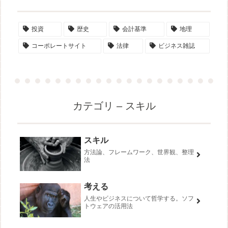
投資
歴史
会計基準
地理
コーポレートサイト
法律
ビジネス雑誌
カテゴリ – スキル
スキル
方法論、フレームワーク、世界観、整理
法
考える
人生やビジネスについて哲学する。ソフ
トウェアの活用法