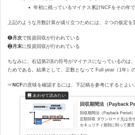
年初に残っているマイナス累計NCFをその年
上記のような月数計算が成り立つためには、２つの仮定を
❶
月次
で投資回収が行われている
❷
月末
に投資回収が行われている
ちなみに、右辺第2項の符号がマイナスになっているのは
ためである。結果として、正数となって Full year（1
☞
NCF
の意味を確認するには、下記稿を参考にするとよい
回収期間法（Payback P
回収期間法（Payback Period
定額回収 ダウンロード元は当
セキュリティ規則に則って運営さ