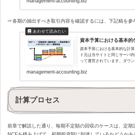
management-accounting.biz
☞各期の抽出すべき取引内容を確認するには、下記稿を参
資本予算における基本的
資本予算における基本的な計算
ド元は当サイトと同じサーバ内
って運営されています。ダウン
ん。本デ...
management-accounting.biz
計算プロセス
前章で解説した通り、毎期不定額の回収のケースは、定期
NCFを積み上げて、初期投資額に到達しているかどうかを