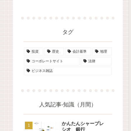
タグ
投資
歴史
会計基準
地理
コーポレートサイト
法律
ビジネス雑誌
人気記事-知識（月間）
かんたんシャープレ
シオ 銀行