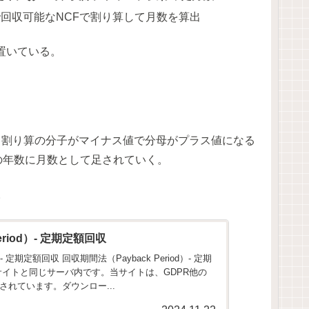
で回収可能なNCFで割り算して月数を算出
置いている。
、割り算の分子がマイナス値で分母がプラス値になる
年）の年数に月数として足されていく。
。
eriod）- 定期定額回収
）- 定期定額回収 回収期間法（Payback Period）- 定期
サイトと同じサーバ内です。当サイトは、GDPR他の
れています。ダウンロー...