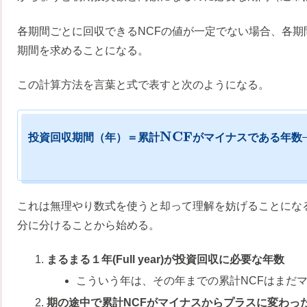
各期間ごとに回収できるNCFの値が一定でない場合、各期
期間を求めることになる。
この計算方法を言葉と式で表すと次のようになる。
N
C
F
投
資
回
収
期
間
（
年
）
＝
累
計
が
マ
イ
ナ
ス
で
あ
る
年
数
これは無理やり数式を使うと却って理解を妨げることにな
分に分けることから始める。
まるまる１年(Full year)が投資回収に必要な年数
こういう年は、その年までの累計NCFはまだ
期の途中で累計NCFがマイナスからプラスに変わっ