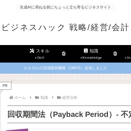
生成AIに尋ねる前にちょっと立ち寄るビジネスサイト
ビジネスハック 戦略/経営/会計
スキル
知識
Skill
Knowledge
In
セネガル川流域開発機構（OMVS）追加しました
PR
ホーム
知識
経営分析
回収期間法（Payback Period）-