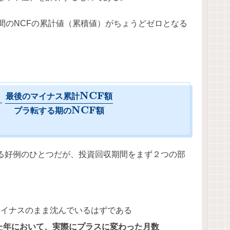
間のNCFの累計値（累積値）がちょうどゼロとなる
N
C
F
最
後
の
マ
イ
ナ
ス
累
計
額
–
N
C
F
プ
ラ
転
す
る
期
の
額
る好例のひとつだが、投資回収期間をまず２つの部
マイナスのまま沈んでいるはずである
た年において、実際にプラスに変わった月数