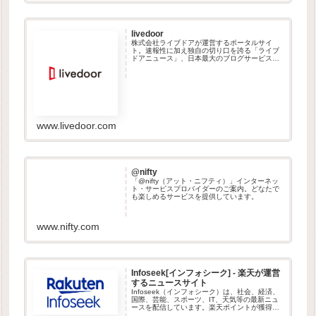
livedoor
株式会社ライブドアが運営するポータルサイ
ト。速報性に加え独自の切り口を誇る「ライブ
ドアニュース」、日本最大のブログサービス
「ライブドアブログ」ほか、厳選した情報をお
届けします。
www.livedoor.com
@nifty
「@nifty（アット・ニフティ）」インターネッ
ト・サービスプロバイダーのご案内。どなたで
も楽しめるサービスを提供しています。
www.nifty.com
Infoseek[インフォシーク] - 楽天が運営
するニュースサイト
Infoseek（インフォシーク）は、社会、経済、
国際、芸能、スポーツ、IT、天気等の最新ニュ
ースを配信しています。楽天ポイントが獲得出
来るお小遣いコンテンツ（ポイ活）やお得な情