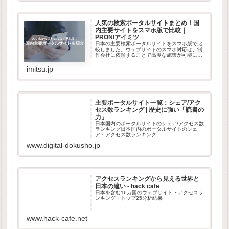
人気の検索ポータルサイトまとめ！国
内主要サイトをスマホ版で比較｜
PRONIアイミツ
日本の主要検索ポータルサイトをスマホ版で比
較しました。ウェブサイトのスマホ対応は、制
作会社に依頼することで高度な施策が可能にな
ります。アイミツでは、そのような依頼が可能
なホームページ制作会社を無料で紹介していま
imitsu.jp
す。
主要ポータルサイト一覧：シェア/アク
セス数ランキング | 歴史に強い「読書の
力」
日本国内のポータルサイトのシェア/アクセス数
ランキング日本国内のポータルサイトのシェ
ア・アクセス数ランキング
www.digital-dokusho.jp
アクセスランキングから見える世界と
日本の違い - hack cafe
日本を含む16カ国のウェブサイト・アクセスラ
ンキング・トップ25分析結果
www.hack-cafe.net