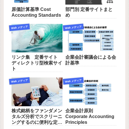
原価計算基準 Cost
部門別 定番サイトまと
Accounting Standards
め
Web メディア
Web メディア
リンク集 定番サイト
企業会計審議会による会
ディレクトリ型検索サイ
計基準
ト
Web メディア
Web メディア
株式銘柄をファンダメン
企業会計原則
タルズ分析でスクリーニ
Corporate Accounting
ングするのに便利な定番
Principles
サイト