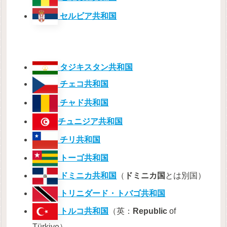
セルビア共和国
タジキスタン共和国
チェコ共和国
チャド共和国
チュニジア共和国
チリ共和国
トーゴ共和国
ドミニカ共和国
（
ドミニカ国
とは別国）
トリニダード・トバゴ共和国
トルコ共和国
（英：
Republic
of
Türkiye）