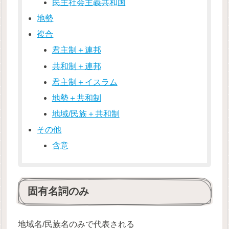
民主社会主義共和国
地勢
複合
君主制＋連邦
共和制＋連邦
君主制＋イスラム
地勢＋共和制
地域/民族＋共和制
その他
含意
固有名詞のみ
地域名/民族名のみで代表される