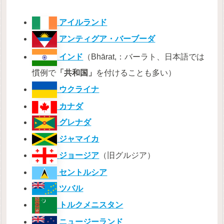
アイルランド
アンティグア・バーブーダ
インド
（Bhārat,：バーラト、日本語では
慣例で
「共和国」
を付けることも多い）
ウクライナ
カナダ
グレナダ
ジャマイカ
ジョージア
（旧グルジア）
セントルシア
ツバル
トルクメニスタン
ニュージーランド