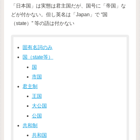
「日本国」は実態は君主国だが、国号に「帝国」な
どが付かない。但し英名は「Japan」で “国
（state）” 等の語は付かない
固有名詞のみ
国（state等）
国
市国
君主制
王国
大公国
公国
共和制
共和国