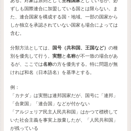
ある。対象は原則として
主権国家
としているが、必
ずしも国際連合に加盟している国とは限らない。ま
た、連合国家を構成する国・地域、一部の国家から
しか独立を承認されていない国家も場合によっては
含む。
分類方法としては、
国号（共和国、王国など）
の種
別を優先して行う。
実態
と
名称
が不一致の場合があ
るが、ここでは
名称
の方を優先する。特に問題が無
ければ和名（日本語名）を基準とする。
例：
「カナダ」は実態は連邦国家だが、国号に「連邦」
「合衆国」「連合国」などが付かない
「アルジェリア民主人民共和国」はかつて標榜して
いた社会主義を事実上放棄したが、「人民共和国」
が残っている