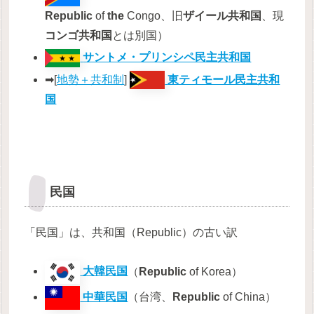
Republic
of
the
Congo、旧
ザイール共和国
、現
コンゴ共和国
とは別国）
サントメ・プリンシペ民主共和国
➡[
地勢＋共和制
]
東ティモール民主共和
国
民国
「民国」は、共和国（Republic）の古い訳
大韓民国
（
Republic
of Korea）
中華民国
（台湾、
Republic
of China）