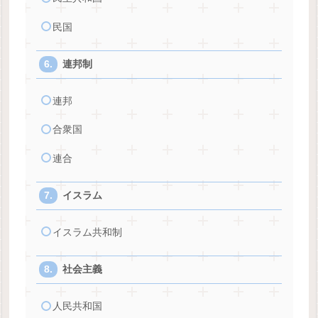
民国
連邦制
連邦
合衆国
連合
イスラム
イスラム共和制
社会主義
人民共和国