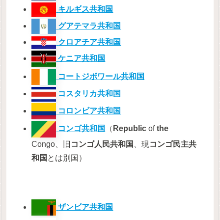
キルギス共和国
グアテマラ共和国
クロアチア共和国
ケニア共和国
コートジボワール共和国
コスタリカ共和国
コロンビア共和国
コンゴ共和国
（
Republic
of
the
Congo、旧
コンゴ人民共和国
、現
コンゴ民主共
和国
とは別国）
ザンビア共和国