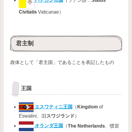
バチカン市国
（ラテン語：
Status
Civitatis
Vaticanae）
君主制
政体として「君主国」であることを表記したもの
王国
エスワティニ王国
（
Kingdom
of
Eswatini、旧
スワジランド
）
オランダ王国
（
The
Netherlands
、慣習