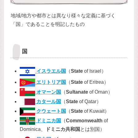
地域/地方や都市とは異なり様々な定義に基づく
「国」であることを明記したもの
国
イスラエル国
（
State
of Israel）
エリトリア国
（
State
of Eritrea）
オマーン国
（
Sultanate
of Oman）
カタール国
（
State
of Qatar）
クウェート国
（
State
of Kuwait）
ドミニカ国
（
Commonwealth
of
Dominica、
ドミニカ共和国
とは別国）