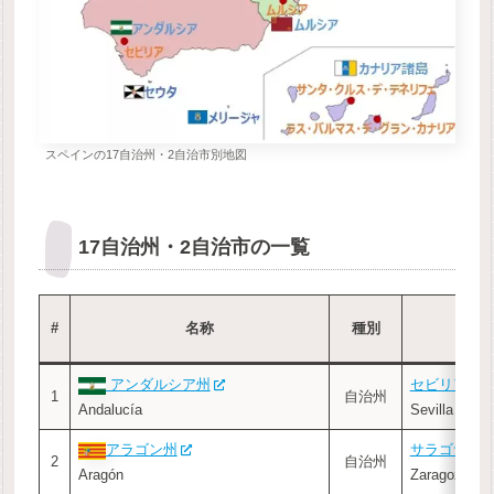
スペインの17自治州・2自治市別地図
17自治州・2自治市の一覧
#
名称
種別
アンダルシア州
セビリア
1
自治州
Andalucía
Sevilla
アラゴン州
サラゴサ
2
自治州
Aragón
Zaragoza