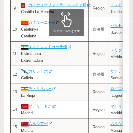
カスティーリャ・ラ・マンチャ州
トレド
9
Region
Castilla-La Mancha
Toledo
カタルーニャ州
バルセロナ
10
Catalunya
自治州
スクロールできます
Barcelona
Cataluña
エストレマドゥーラ州
メリダ
11
Estremaura
Region
Mérida
Extremadura
ガリシア州
サンティア
12
自治州
Galicia
Santiago de
ラ・リオハ州
ログローニ
13
Region
La Rioja
Logroño
マドリード州
マドリード
14
Region
Madrid
Madrid
ムルシア州
ムルシア
15
Region
Murcia
Murcia