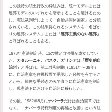
この独特の領土行政の枠組みは、統一モデルまたは
連邦モデルのいずれかを暗示することを避けるため
に、憲法裁判所によって「自治共同体国家」と分類
されている。この結果得られるシステムを「名ばか
りの連邦システム」または
「連邦主義のない連邦」
と呼ばれることもある。
1978年憲法制定時、13の暫定自治州が成立してい
た。
カタルーニャ、バスク、ガリシア
は
「歴史的自
治州」
と呼ばれ、第二共和制期（1931年～39年）
に、自治憲章を住民投票で承認した経験を有するこ
とから、簡便な手続きのみで直ちに自治憲章を制定
し、現憲法下における自治州に移行した。
その後、1982年8月に
ナバーラ
だけは自治憲章では
なく、「ナバーラ特権制度の再編と改善」という組