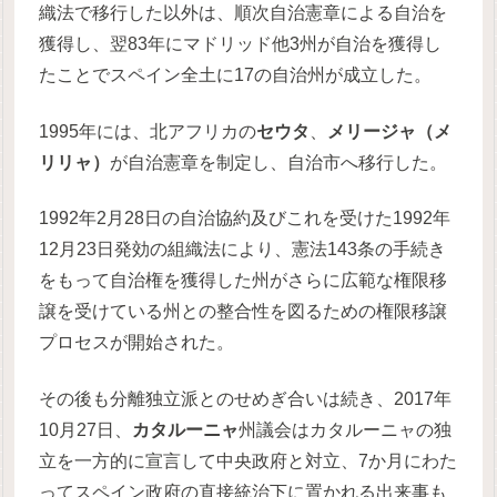
織法で移行した以外は、順次自治憲章による自治を
獲得し、翌83年にマドリッド他3州が自治を獲得し
たことでスペイン全土に17の自治州が成立した。
1995年には、北アフリカの
セウタ
、
メリージャ（メ
リリャ）
が自治憲章を制定し、自治市へ移行した。
1992年2月28日の自治協約及びこれを受けた1992年
12月23日発効の組織法により、憲法143条の手続き
をもって自治権を獲得した州がさらに広範な権限移
譲を受けている州との整合性を図るための権限移譲
プロセスが開始された。
その後も分離独立派とのせめぎ合いは続き、2017年
10月27日、
カタルーニャ
州議会はカタルーニャの独
立を一方的に宣言して中央政府と対立、7か月にわた
ってスペイン政府の直接統治下に置かれる出来事も