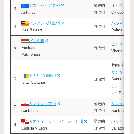
アストゥリアス州
歴史的
オビエド
3
Asturias
自治州
Oviedo
バレアレス諸島州
パルマ・デ
4
自治州
Illes Balears
Palma de Mal
バスク州
ビトリア＝
5
Euskadi
自治州
Vitoria-Gaste
País Vasco
共同州都
サンタ・ク
カナリア諸島州
6
自治州
Santa Cruz d
Islas Canarias
ラス・パル
Las Palmas 
カンタブリア州
歴史的
サンタンデ
7
Cantabria
自治州
Santander
カスティーリャ・イ・レオン州
歴史的
バリャドリ
8
Castilla y León
自治州
Valladolid