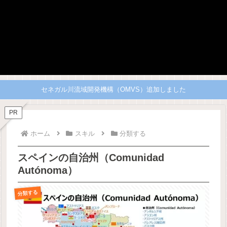
セネガル川流域開発機構（OMVS）追加しました
PR
ホーム
スキル
分類する
スペインの自治州（Comunidad
Autónoma）
分類する