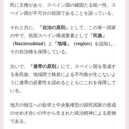
民に主権があり、スペイン国の確固たる統一性、ス
ペイン国が不可分の祖国であることを謳っている。
それと共に、
「自治の原則」
として、この単一国家
の中で、祖国スペイン構成要素として
「民族」
（Nacionalidad）
と
「地域」（region）
を認知し、
その自治権を保障している。
次いで、
「連帯の原則」
にて、スペイン国を形成す
る各民族、地域間で格差による不均衡が生じないよ
うに連帯の必要性を認めるとともにこれを保障して
いる。
地方の独立への欲求と中央集権型の国民国家の形成
のせめぎ合いの中から生まれた統治精神による産物
である。