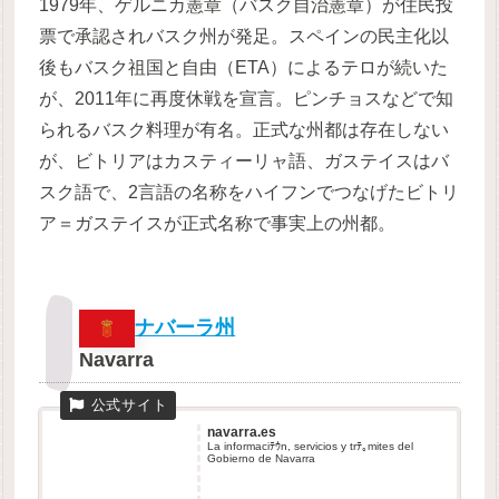
1979年、ゲルニカ憲章（バスク自治憲章）が住民投
票で承認されバスク州が発足。スペインの民主化以
後もバスク祖国と自由（ETA）によるテロが続いた
が、2011年に再度休戦を宣言。ピンチョスなどで知
られるバスク料理が有名。正式な州都は存在しない
が、ビトリアはカスティーリャ語、ガステイスはバ
スク語で、2言語の名称をハイフンでつなげたビトリ
ア＝ガステイスが正式名称で事実上の州都。
ナバーラ州
Navarra
navarra.es
La informaciﾃｳn, servicios y trﾃ｡mites del
Gobierno de Navarra