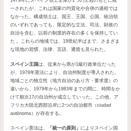
1479年にスペイン領土全体が1つの王冠のもとに統
一されたが、これは国家の均質化や合併の過程では
なかった。構成領土は、国王、王国、公国、統治領
のいずれであっても、限定的な立法、司法、財政の
自治を含む、以前の制度的存在の多くを保持してい
た 。これらの地域では、19世紀半ばまで、さまざま
な現地の習慣、法律、言語、通貨も見られた。
スペイン王国
は、従来から県が1級行政単位だった
が、1978年憲法により、自治州制度が導入された。
地域ごとの独立性（地方自治のあり方・要求度）の
違いから、1979年から1983年までの間に、時間をか
けて順次17の自治州が成立していった。この他、ア
フリカ大陸北西部沿岸に2つの自治都市（ciudad
autónoma）が存在する。
スペイン憲法は、
「統一の原則」
によりスペイン国