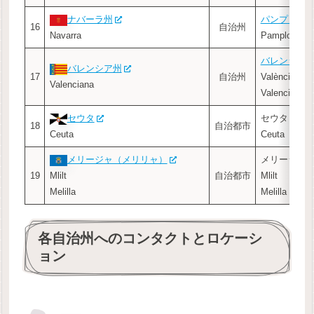
ナバーラ州
パンプロー
16
自治州
Navarra
Pamplona
バレンシア
バレンシア州
17
自治州
València
Valenciana
Valencia
セウタ
セウタ
18
自治都市
Ceuta
Ceuta
メリージャ（メリリャ）
メリージャ
19
Mlilt
自治都市
Mlilt
Melilla
Melilla
各自治州へのコンタクトとロケーシ
ョン