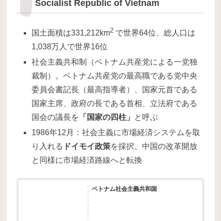
Socialist Republic of Vietnam
2
国土面積は331,212km
で世界64位、総人口は
1,038万人で世界16位
社会主義共和制（ベトナム共産党による一党独
裁制）。ベトナム共産党の最高職である党中央
委員会書記長（最高指導者）、国家元首である
国家主席、政府の長である首相、立法府である
国会の議長を
「国家の四柱」
と呼ぶ
1986年12月：社会主義に市場経済システムを取
り入れる
ドイモイ政策
を採択、中国の改革開放
と同様に市場経済路線へと転換
ベトナム社会主義共和国