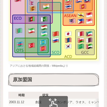
アジアにおける地域組織間の関係：Wikipediaより
原加盟国
時期
状況
2003.11.12
創設
カンボジア、ラオス、ミャンマー、