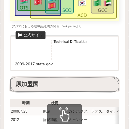
アジアにおける地域組織間の関係：Wikipediaより
Technical Difficulties
2009-2017.state.gov
原加盟国
時期
状況
2009.7.23
創設
カンボジア、ラオス、タイ、ベトナ
2012
新規加盟
ミャンマー
スクロールできます