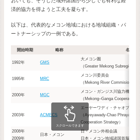
おいても、そうした域外諸国から少しでも有利な経
済的協力を得ようと工夫を凝らす。
以下は、代表的なメコン地域における地域組織・パ
ートナーシップの一例である。
開始時期
略称
名称
大メコン圏
1992年
GMS
（Greater Mekong Subregion）
メコン川委員会
1995年
MRC
（Mekong River Commision）
メコン・ガンジス川協力機構
2000年
MGC
（Mekong–Ganga Cooperation
エーヤーワディ・チャオプラヤ
2003年
ACMECS
（Ayeyawady-Chao Phraya-Mek
Cooperation Strategy）
スクロールできます
2008年
日・メコン外相会議
日本・メコン
2009年
日本・メコン地域諸国首脳会議