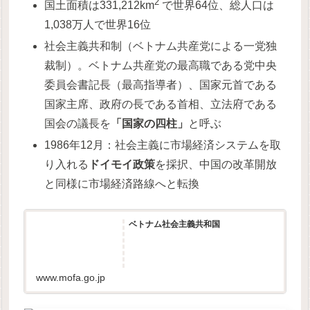
2
国土面積は331,212km
で世界64位、総人口は
1,038万人で世界16位
社会主義共和制（ベトナム共産党による一党独
裁制）。ベトナム共産党の最高職である党中央
委員会書記長（最高指導者）、国家元首である
国家主席、政府の長である首相、立法府である
国会の議長を
「国家の四柱」
と呼ぶ
1986年12月：社会主義に市場経済システムを取
り入れる
ドイモイ政策
を採択、中国の改革開放
と同様に市場経済路線へと転換
ベトナム社会主義共和国
www.mofa.go.jp