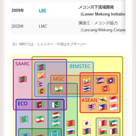
メコン
川下流域開発
2009年
LMI
（Lower Mekong Initiative）
瀾滄江・メコン川協力
2015年
LMC
（Lancang-Mekong Cooperatio
注）MRCでは、ミャンマー・中国はオブザーバー