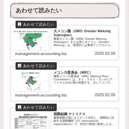
あわせて読みたい
大メコン圏（GMS: Greater Mekong
Subregion）
概要大メコン圏（GMS: Greater Mekong
Subregion）または単に大メコン（Greater
Mekong）は、地理的には東南アジアのメコン
川流域の国境を越えた地域のことを指す。1992
年にアジア開発銀行（ADB）がカンボ...
2025.02.05
management-accounting.biz
メコン川委員会（MRC）
概要メコン川委員会（MRC: Mekong River
Commission）は、タイ・ラオス・カンボジア・
ベトナムの4か国が加盟する、主にメコン川の
共有水資源と持続可能な開発を共同で管理する
ための政府間組織である。日本語表記では、
「メコン...
2025.02.05
management-accounting.biz
国際組織 マトリクス
概要複数の国にまたがって存在し、国際的に活
動する国際機関（IO: International
organizations）で、特定の地域に根差したもの
は、地域機関/地域組織（ROs: Regional