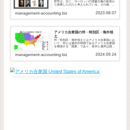
哲学は、主に、ヨーロッパの啓蒙主義の延長か
ら発展したのだと考えられている。その後、ア
メリカ発祥の哲学として、プラグマティズムと
超越主義（超絶主義：Transcendentalism）が
2023.08.07
management-accounting.biz
知られている。...
アメリカ合衆国の州・特別区・海外領
土
州・特別区・海外領土とはアメリカ合衆国にお
いて、州とは連邦共和国であるアメリカ合衆国
を構成する「国家」であり、各州と連邦は国家
主権を共有している。各州が公式採用する
「州」にあたる英語は「ステート（state）」で
2024.09.24
management-accounting.biz
あることが多いが、マサチュー...