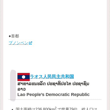
●首都
プノンペン
ラオス人民民主共和国
ສາທາລະນະລັດ ປະຊາທິປະໄຕ ປະຊາຊົນ
ລາວ
Lao People’s Democratic Republic
2
国土面積は236,800km
で世界79位、総人口は