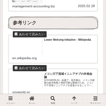
organizations）とも呼ばれ...
2025.02.28
management-accounting.biz
参考リンク
Lower Mekong initiative - Wikipedia
en.wikipedia.org
メコン川下流域イニシアチブの外相会
議
(VOVWORLD) - 会議で、各外相は、メコン川諸
国の経済発展と持続可能な開発のため、メコン
川下流域イニシアチブを促進させることで一致
しました。
vovworld.vn
メニュー
ホーム
検索
トップ
サイドバー