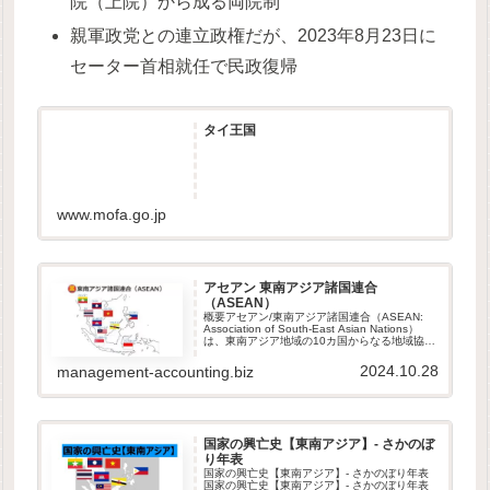
院（上院）から成る両院制
親軍政党との連立政権だが、2023年8月23日に
セーター首相就任で民政復帰
タイ王国
www.mofa.go.jp
アセアン 東南アジア諸国連合
（ASEAN）
概要アセアン/東南アジア諸国連合（ASEAN:
Association of South‐East Asian Nations）
は、東南アジア地域の10カ国からなる地域協力
機構である。2015年末に政治・安全保障、経
済、社会・文化を柱とする...
2024.10.28
management-accounting.biz
国家の興亡史【東南アジア】- さかのぼ
り年表
国家の興亡史【東南アジア】- さかのぼり年表
国家の興亡史【東南アジア】- さかのぼり年表