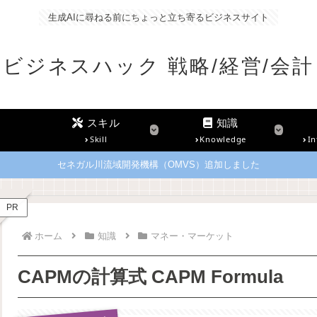
生成AIに尋ねる前にちょっと立ち寄るビジネスサイト
ビジネスハック 戦略/経営/会計
スキル
知識
Skill
Knowledge
In
セネガル川流域開発機構（OMVS）追加しました
PR
ホーム
知識
マネー・マーケット
CAPMの計算式 CAPM Formula