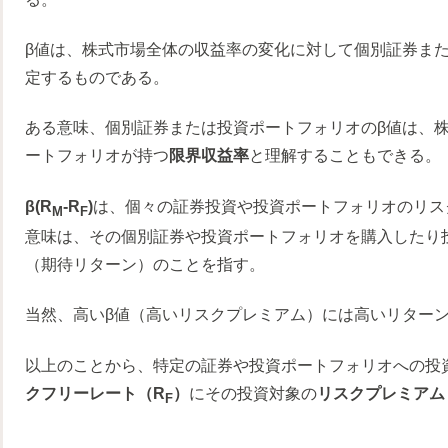
β値は、株式市場全体の収益率の変化に対して個別証券ま
定するものである。
ある意味、個別証券または投資ポートフォリオのβ値は、
ートフォリオが持つ
限界収益率
と理解することもできる。
β(R
-R
)
は、個々の証券投資や投資ポートフォリオのリス
M
F
意味は、その個別証券や投資ポートフォリオを購入したり
（期待リターン）のことを指す。
当然、高いβ値（高いリスクプレミアム）には高いリター
以上のことから、特定の証券や投資ポートフォリオへの投
クフリーレート（R
）
にその投資対象の
リスクプレミアム 
F