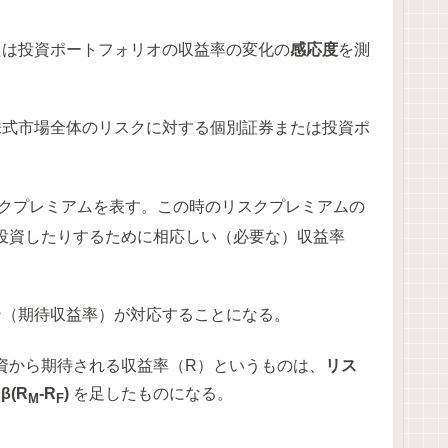
たは投資ポートフォリオの収益率の変化の
感応度
を測
株式市場全体のリスクに対する個別証券または投資ポ
クプレミアムを表す。この時のリスクプレミアムの
投資したりするために相応しい（必要な）収益率
ン（期待収益率）が対応することになる。
資から期待される収益率（R）というものは、
リス
β(R
-R
)
を足したものになる。
M
F