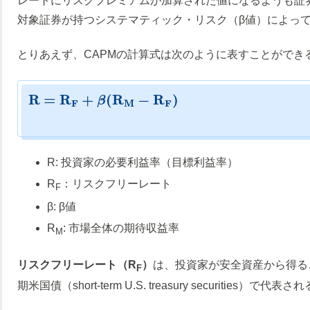
レートにリスクプレミアムが加算された値になるようも証
対象証券が持つシステマティック・リスク（β値）によっ
とりあえず、CAPMの計算式は次のように表すことができ
R
=
R
+
(
R
−
R
)
β
F
M
F
R: 投資家の必要利益率（目標利益率）
R
：リスクフリーレート
F
β: β値
R
: 市場全体の期待収益率
M
リスクフリーレート（R
）
は、投資家が安全資産から得る
F
期米国債（short-term U.S. treasury securities）で代表さ