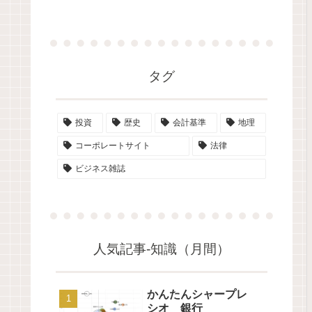
タグ
投資
歴史
会計基準
地理
コーポレートサイト
法律
ビジネス雑誌
人気記事-知識（月間）
かんたんシャープレ
シオ 銀行