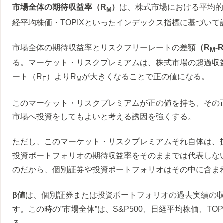
市場全体の期待収益率（R
）
は、株式市場における平均的
M
経平均株価・TOPIXといったインデックス指標に基づいて
市場全体の期待収益率とリスクフリーレートの差額
（R
-
M
る。マーケット・リスクプレミアムは、株式市場の超過収
ート（R
）よりR
が大きくなることで正の値になる。
F
M
このマーケット・リスクプレミアムが正の値を持ち、その
市場へ投資をしてもよいと考える誘因を強くする。
ただし、このマーケット・リスクプレミアムそれ自体は、
投資ポートフォリオの期待収益率をそのままでは代表しな
のだから、個別証券や投資ポートフォリオはその中に含ま
β値
は、個別証券または投資ポートフォリオの過去実績の
す。この時の”市場全体”は、S&P500、日経平均株価、T
る。