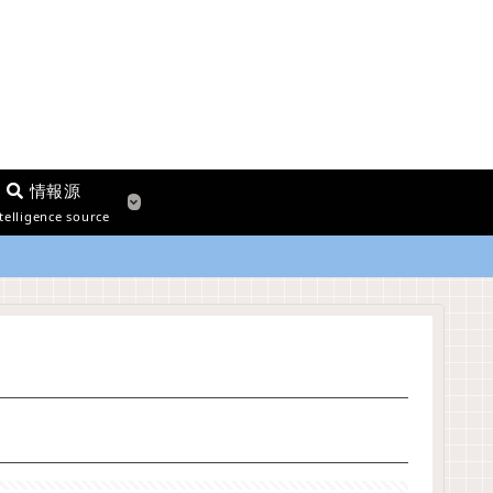
情報源
telligence source