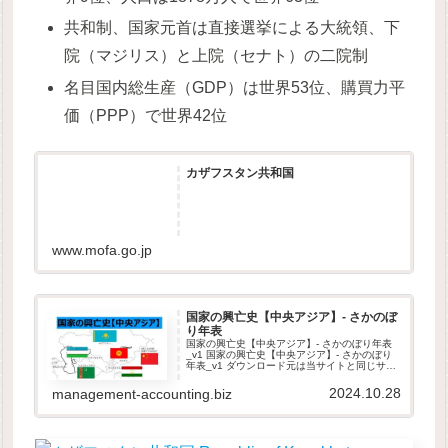
共和制、国家元首は直接選挙による大統領、下
院（マジリス）と上院（セナト）の二院制
名目国内総生産（GDP）は世界53位、購買力平
価（PPP）で世界42位
カザフスタン共和国
www.mofa.go.jp
国家の興亡史【中央アジア】- さかのぼ
り年表
国家の興亡史【中央アジア】- さかのぼり年表
_v1 国家の興亡史【中央アジア】- さかのぼり
年表_v1 ダウンロード元は当サイトと同じサー
バ内です。当サイトは、GDPR他のセキュリテ
ィ規則に則って運営されています。ダウンロー
2024.10.28
management-accounting.biz
ドしたファイルは...