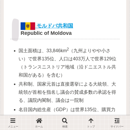
モルドバ共和国
Republic of Moldova
2
国土面積は、33,846km
（九州よりやや小さ
い）で世界135位、人口は403万人で世界129位
（トランスニストリア地域（沿ドニエストル共
和国がある）を含む）
共和制、国家元首は直接選挙による大統領、大
統領が首相を指名し議会の賛成多数の承認を得
る、議院内閣制、議会は一院制
名目国内総生産（GDP）は世界135位、購買力
平価（PPP）で世界142位
メニュー
ホーム
検索
トップ
サイドバー