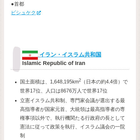
●首都
ビシュケク
イラン・イスラム共和国
Islamic Republic of Iran
2
国土面積は、1,648,195km
（日本の約4.4倍）で
世界17位、人口は8676万人で世界17位
立憲イスラム共和制、専門家会議が選出する最
高指導者が国家元首、大統領は最高指導者の専
権事項以外で、執行機関たる行政府の長として
憲法に従って政策を執行、イスラム議会の一院
制