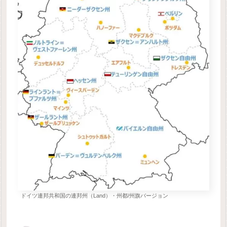
ドイツ連邦共和国の連邦州（Land）・州都/州旗バージョン