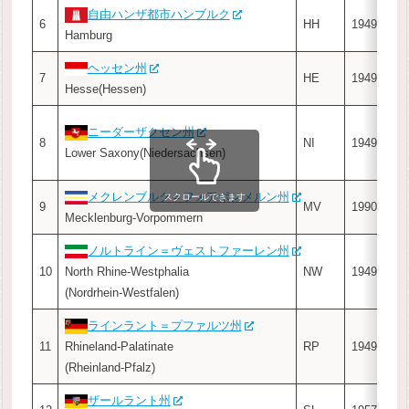
自由ハンザ都市ハンブルク
6
HH
1949
–
Hamburg
ヘッセン州
ヴ
7
HE
1949
Hesse(Hessen)
Wie
ハ
ニーダーザクセン州
8
NI
1949
Han
Lower Saxony(Niedersachsen)
(Ha
メクレンブルク＝フォアポンメルン州
シ
スクロールできます
9
MV
1990
Mecklenburg-Vorpommern
Sch
ノルトライン＝ヴェストファーレン州
デ
10
North Rhine-Westphalia
NW
1949
Düs
(Nordrhein-Westfalen)
ラインラント＝プファルツ州
マ
11
Rhineland-Palatinate
RP
1949
Mai
(Rheinland-Pfalz)
ザールラント州
ザ