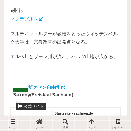
●州都
マクデブルク
マルティン・ルターが教鞭をとったヴィッテンベル
ク大学は、宗教改革の出発点となる。
エルベ川とザーレ川が流れ、ハルツ山地が広がる。
ザクセン自由州
Saxony(Freistaat Sachsen)
Startseite - sachsen.de
Offizielle Website des Freistaates Sachsen mit
Informationen zu u.a. Bürgern und Freistaat,
Wirtschaft, Umwelt, Bildung,...
メニュー
ホーム
検索
トップ
サイドバー