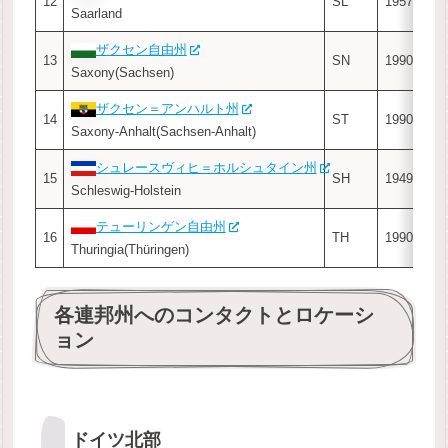
12
SL
1957
Saarland
Saa
ザクセン自由州
ド
13
SN
1990
Saxony(Sachsen)
Dre
ザクセン＝アンハルト州
マ
14
ST
1990
Saxony-Anhalt(Sachsen-Anhalt)
Mag
シュレースヴィヒ＝ホルシュタイン州
キ
15
SH
1949
Schleswig-Holstein
Kie
テューリンゲン自由州
エ
16
TH
1990
Thuringia(Thüringen)
Erfu
各連邦州へのコンタクトとロケーシ
ョン
ドイツ北部