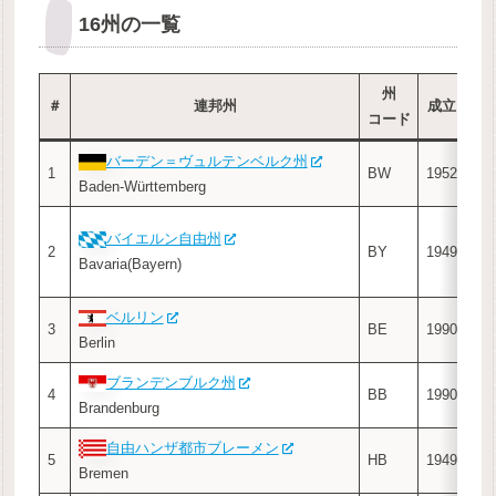
16州の一覧
州
＃
連邦州
成立
コード
バーデン＝ヴュルテンベルク州
シ
1
BW
1952
Baden-Württemberg
Stu
ミ
バイエルン自由州
2
BY
1949
Mun
Bavaria(Bayern)
(Mü
ベルリン
3
BE
1990
–
Berlin
ブランデンブルク州
ポ
4
BB
1990
Brandenburg
Po
自由ハンザ都市ブレーメン
ブ
5
HB
1949
Bremen
Br