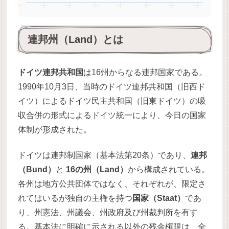
連邦州（Land）とは
ドイツ連邦共和国
は16州からなる連邦国家である。
1990年10月3日、当時のドイツ連邦共和国（旧西ド
イツ）によるドイツ民主共和国（旧東ドイツ）の吸
収合併の形式によるドイツ統一により、今日の国家
体制が形成された。
ドイツは連邦制国家（基本法第20条）であり、
連邦
（Bund）
と
16の州（Land）
から構成されている。
各州は地方公共団体ではなく、それぞれが、限定さ
れてはいるが独自の主権を持つ
国家（Staat）
であ
り、州憲法、州議会、州政府及び州裁判所を有す
る。基本法に明確に示される以外の残余権限は、全