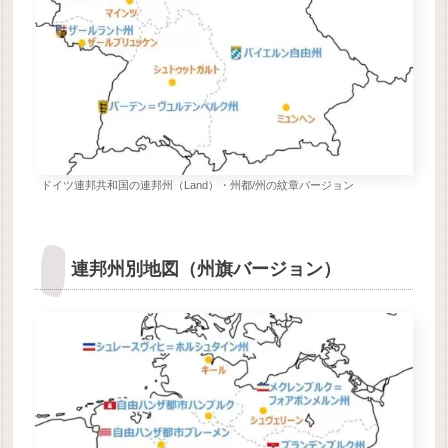
ドイツ連邦共和国の連邦州（Land）・州都/州の紋章バージョン
連邦州別地図（州旗バージョン）