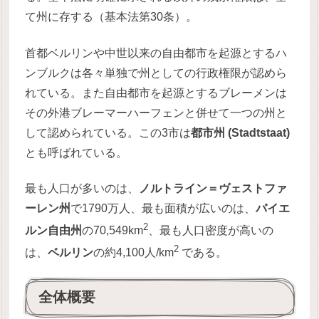
て州に存する（基本法第30条）。
首都ベルリンや中世以来の自由都市を起源とするハ
ンブルクは各々単独で州としての行政権限が認めら
れている。また自由都市を起源とするブレーメンは
その外港ブレーマーハーフェンと併せて一つの州と
して認められている。この3市は
都市州 (Stadtstaat)
とも呼ばれている。
最も人口が多いのは、
ノルトライン＝ヴェストファ
ーレン州
で1790万人、最も面積が広いのは、
バイエ
2
ルン自由州
の70,549km
、最も人口密度が高いの
2
は、
ベルリン
の約4,100人/km
である。
全体概要