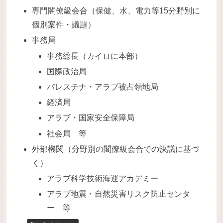
専門閣僚級会合（保健、水、電力等15分野別に
個別案件・議題）
事務局
事務総長（カイロに本部）
国際政治局
パレスチナ・アラブ被占領地局
経済局
アラブ・国家安全保障局
社会局 等
外部機関（分野別の閣僚級会合での決議に基づ
く）
アラブ科学技術海運アカデミー
アラブ地震・自然災害リスク防止センタ
ー 等