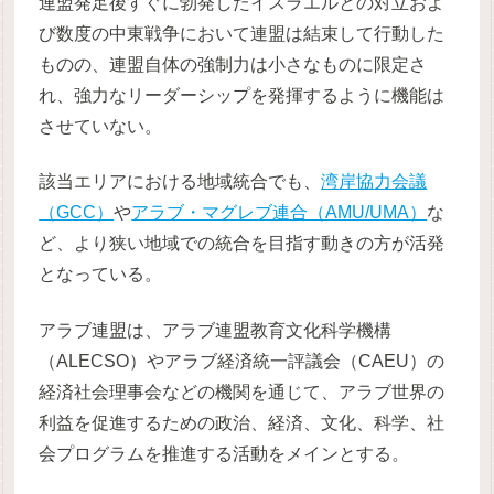
連盟発足後すぐに勃発したイスラエルとの対立およ
び数度の中東戦争において連盟は結束して行動した
ものの、連盟自体の強制力は小さなものに限定さ
れ、強力なリーダーシップを発揮するように機能は
させていない。
該当エリアにおける地域統合でも、
湾岸協力会議
（GCC）
や
アラブ・マグレブ連合（AMU/UMA）
な
ど、より狭い地域での統合を目指す動きの方が活発
となっている。
アラブ連盟は、アラブ連盟教育文化科学機構
（ALECSO）やアラブ経済統一評議会（CAEU）の
経済社会理事会などの機関を通じて、アラブ世界の
利益を促進するための政治、経済、文化、科学、社
会プログラムを推進する活動をメインとする。