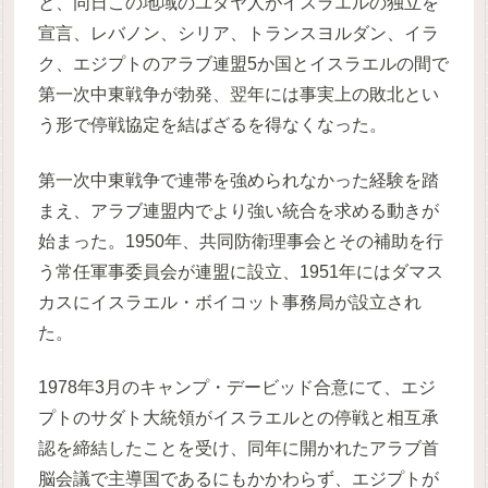
と、同日この地域のユダヤ人がイスラエルの独立を
宣言、レバノン、シリア、トランスヨルダン、イラ
ク、エジプトのアラブ連盟5か国とイスラエルの間で
第一次中東戦争が勃発、翌年には事実上の敗北とい
う形で停戦協定を結ばざるを得なくなった。
第一次中東戦争で連帯を強められなかった経験を踏
まえ、アラブ連盟内でより強い統合を求める動きが
始まった。1950年、共同防衛理事会とその補助を行
う常任軍事委員会が連盟に設立、1951年にはダマス
カスにイスラエル・ボイコット事務局が設立され
た。
1978年3月のキャンプ・デービッド合意にて、エジ
プトのサダト大統領がイスラエルとの停戦と相互承
認を締結したことを受け、同年に開かれたアラブ首
脳会議で主導国であるにもかかわらず、エジプトが