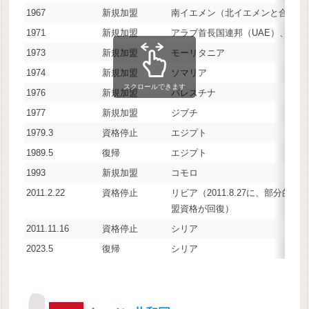
1967
新規加盟
南イエメン（北イエメンと合併に
1971
新規加盟
アラブ首長国連邦（UAE）、バ
1973
新規加盟
モーリタニア
1974
新規加盟
ソマリア
スクロールできます
1976
新規加盟
パレスチナ
1977
新規加盟
ジブチ
1979.3
資格停止
エジプト
1989.5
復帰
エジプト
1993
新規加盟
コモロ
2011.2.22
資格停止
リビア（2011.8.27に、部分
盟資格が回復）
2011.11.16
資格停止
シリア
2023.5
復帰
シリア