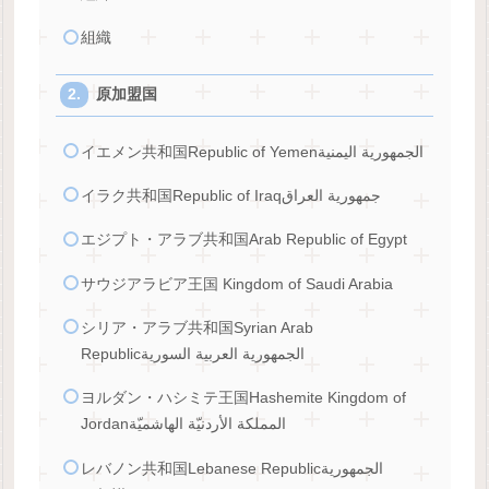
組織
原加盟国
イエメン共和国Republic of Yemenالجمهورية اليمنية
イラク共和国Republic of Iraqجمهورية العراق
エジプト・アラブ共和国Arab Republic of Egypt
サウジアラビア王国 Kingdom of Saudi Arabia
シリア・アラブ共和国Syrian Arab
Republicالجمهورية العربية السورية
ヨルダン・ハシミテ王国Hashemite Kingdom of
Jordanالمملكة الأردنيّة الهاشميّة
レバノン共和国Lebanese Republicالجمهورية