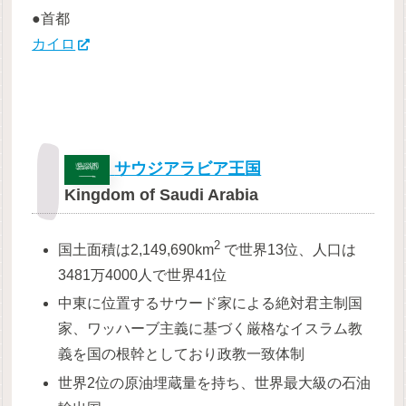
●首都
カイロ
サウジアラビア王国
Kingdom of Saudi Arabia
2
国土面積は2,149,690km
で世界13位、人口は
3481万4000人で世界41位
中東に位置するサウード家による絶対君主制国
家、ワッハーブ主義に基づく厳格なイスラム教
義を国の根幹としており政教一致体制
世界2位の原油埋蔵量を持ち、世界最大級の石油