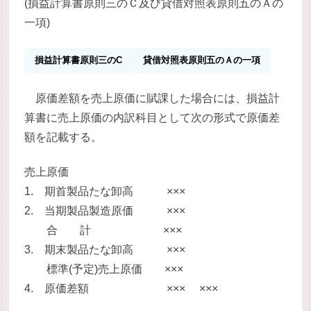
(損益計算書原則三のＣ及び貸借対照表原則五のＡの
一項)
損益計算書原則三のC
貸借対照表原則五のＡの一項
原価差額を売上原価に賦課した場合には、損益計
算書に売上原価の内訳科目として次の形式で原価差
額を記載する。
売上原価
1. 期首製品たな卸高 ×××
2. 当期製品製造原価
×××
合 計 ×××
3. 期末製品たな卸高
×××
標準(予定)売上原価 ×××
4. 原価差額
×××
×××