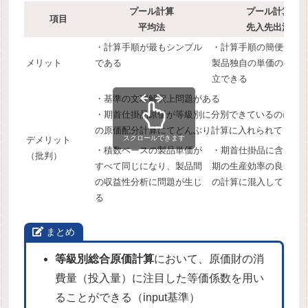
プール計算
プール計算
項目
平均法
先入先出法
・計算手順が最もシンプル
・計算手順の簡便化と
メリット
である
製品独自の単価の算出
立できる
・基準の文理解釈上問題がある
・期首仕掛品原価が等級別に分別できているのに、
の原価配分計算にてどんぶり計算に入れられてしま
スクロールできます
デメリット
・積数ベースの製品単価が
・期首仕掛品に含まれ
（批判）
すべて同じになり、製品間
期の生産効率の良否が
の収益性分析に問題が生じ
の計算に混入してしま
る
まとめ
等級別総合原価計算
において、原価財の消
費量（投入量）に注目した等価係数を用い
ることができる（input基準）