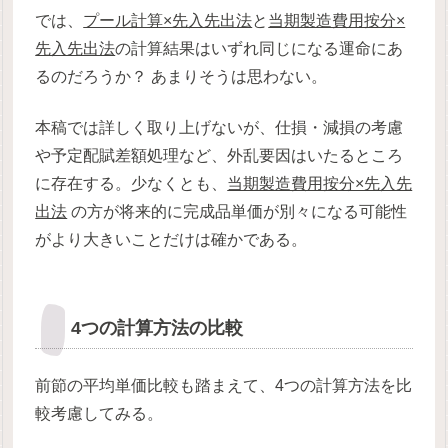
では、
プール計算×先入先出法
と
当期製造費用按分×
先入先出法
の計算結果はいずれ同じになる運命にあ
るのだろうか？ あまりそうは思わない。
本稿では詳しく取り上げないが、仕損・減損の考慮
や予定配賦差額処理など、外乱要因はいたるところ
に存在する。少なくとも、
当期製造費用按分×先入先
出法
の方が将来的に完成品単価が別々になる可能性
がより大きいことだけは確かである。
4つの計算方法の比較
前節の平均単価比較も踏まえて、4つの計算方法を比
較考慮してみる。