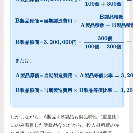
100
+
300
個
個
B
製
品
積
数
B
×
製
品
原
価
＝
当
期
製
造
費
用
A
+
B
製
品
積
数
製
品
積
300
個
B
3
,
200
,
000
=
×
製
品
原
価
＝
円
100
+
300
個
個
または、
A
A
=
3
,
2
×
製
品
原
価
＝
当
期
製
造
費
用
製
品
等
価
比
率
B
B
=
3
,
20
×
製
品
原
価
＝
当
期
製
造
費
用
製
品
等
価
比
率
しかしながら、A製品もB製品も製品特性（重量比）
にのみ着目した等級品なのだから、投入材料費のキ