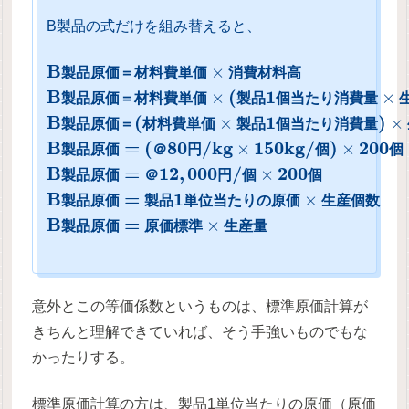
B製品の式だけを組み替えると、
B
×
製
品
原
価
＝
材
料
費
単
価
消
費
材
料
高
B
(
1
×
×
製
品
原
価
＝
材
料
費
単
価
製
品
個
当
た
り
消
費
量
B
(
1
)
×
×
製
品
原
価
＝
材
料
費
単
価
製
品
個
当
た
り
消
費
量
B
=
(
80
/
k
g
150
k
g
/
)
200
×
×
製
品
原
価
＠
円
個
個
B
=
12
,
000
/
200
×
製
品
原
価
＠
円
個
個
B
=
1
×
製
品
原
価
製
品
単
位
当
た
り
の
原
価
生
産
個
数
B
=
×
製
品
原
価
原
価
標
準
生
産
量
意外とこの等価係数というものは、標準原価計算が
きちんと理解できていれば、そう手強いものでもな
かったりする。
標準原価計算の方は、製品1単位当たりの原価（原価