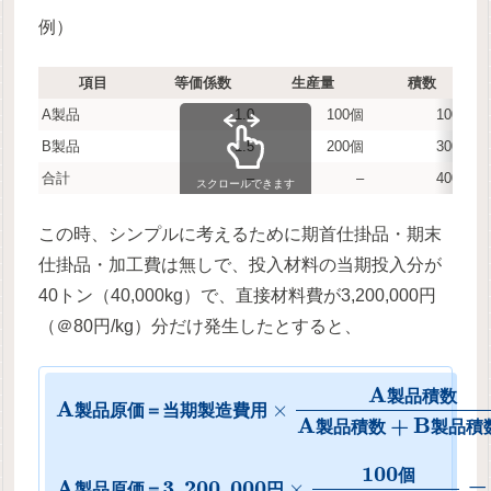
例）
項目
等価係数
生産量
積数
A製品
1.0
100個
100個
B製品
1.5
200個
300個
合計
–
–
400個
スクロールできます
この時、シンプルに考えるために期首仕掛品・期末
仕掛品・加工費は無しで、投入材料の当期投入分が
40トン（40,000kg）で、直接材料費が3,200,000円
（＠80円/kg）分だけ発生したとすると、
A
製
品
積
数
A
×
製
品
原
価
＝
当
期
製
造
費
用
A
+
B
製
品
積
数
製
品
積
100
個
A
3
,
200
,
000
=
×
製
品
原
価
＝
円