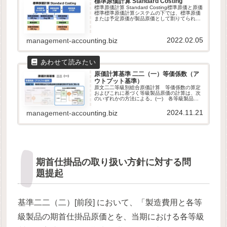
標準原価計算 Standard Costing
標準原価計算 Standard Costing標準原価と原価
標準標準原価計算システムの下では、標準原価
または予定原価が製品原価として割りてられる
ことになる。原価標準（cost standard）は、製
品1単位を製造するのに必要な経済的要素の...
2022.02.05
management-accounting.biz
原価計算基準 二二（一）等価係数（ア
ウトプット基準）
原文二二等級別総合原価計算 等価係数の算定
およびこれに基づく等級製品原価の計算は、次
のいずれかの方法による。(一) 各等級製品の
重量、長さ、面積、純分度、熱量、硬度等原価
の発生と関連ある製品の諸性質に基づいて等価
2024.11.21
management-accounting.biz
係数を算定し、これを各等級製...
期首仕掛品の取り扱い方針に対する問
題提起
基準二二（二）[前段] において、「製造費用と各等
級製品の期首仕掛品原価とを、当期における各等級