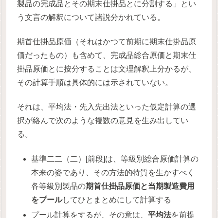
製品の完成品とその期末仕掛品とに分割する」とい
う文言の解釈について諸説分かれている。
期首仕掛品原価（それはかつて前期に期末仕掛品原
価だったもの）も含めて、完成品総合原価と期末仕
掛品原価とに按分することは文理解釈上分かるが、
その計算手順は具体的には示されていない。
それは、平均法・先入先出法といった仮定計算の選
択が絡んで次のような複数の意見を生み出してい
る。
基準二二（二）[前段]は、等級別総合原価計算の
本来の姿であり、その方法的特質を生かすべく
各等級別製品の
期首仕掛品原価と当期製造費用
をプール
してひとまとめにして計算する
プール計算をするが、その意は、
平均法
を前提