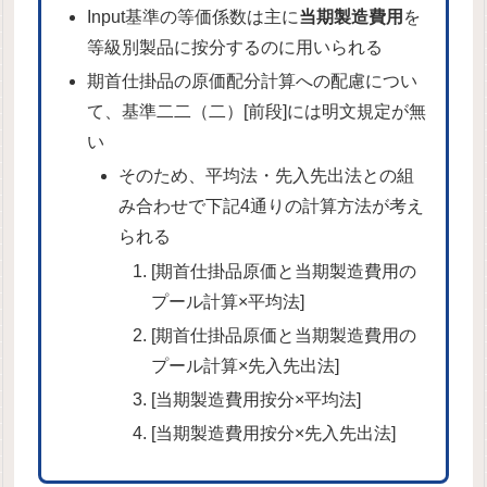
Input基準の等価係数は主に
当期製造費用
を
等級別製品に按分するのに用いられる
期首仕掛品の原価配分計算への配慮につい
て、基準二二（二）[前段]には明文規定が無
い
そのため、平均法・先入先出法との組
み合わせで下記4通りの計算方法が考え
られる
[期首仕掛品原価と当期製造費用の
プール計算×平均法]
[期首仕掛品原価と当期製造費用の
プール計算×先入先出法]
[当期製造費用按分×平均法]
[当期製造費用按分×先入先出法]