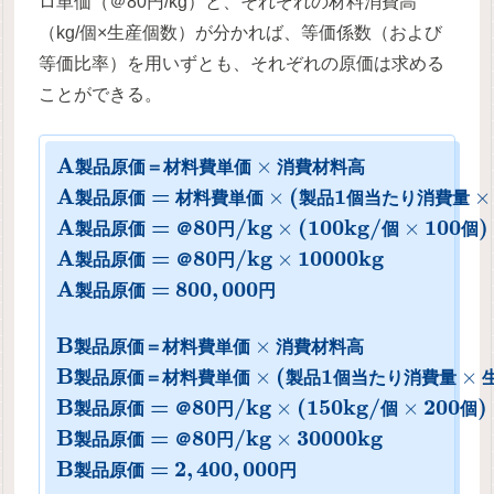
ロ単価（＠80円/kg）と、それぞれの材料消費高
（kg/個×生産個数）が分かれば、等価係数（および
等価比率）を用いずとも、それぞれの原価は求める
ことができる。
A
×
製
品
原
価
＝
材
料
費
単
価
消
費
材
料
高
A
=
(
1
×
×
製
品
原
価
材
料
費
単
価
製
品
個
当
た
り
消
費
量
A
=
80
/
k
g
(
100
k
g
/
100
)
×
×
製
品
原
価
＠
円
個
個
A
=
80
/
k
g
10000
k
g
×
製
品
原
価
＠
円
A
=
800
,
000
製
品
原
価
円
B
×
製
品
原
価
＝
材
料
費
単
価
消
費
材
料
高
B
(
1
×
×
製
品
原
価
＝
材
料
費
単
価
製
品
個
当
た
り
消
費
量
B
=
80
/
k
g
(
150
k
g
/
200
)
×
×
製
品
原
価
＠
円
個
個
B
=
80
/
k
g
30000
k
g
×
製
品
原
価
＠
円
B
=
2
,
400
,
000
製
品
原
価
円