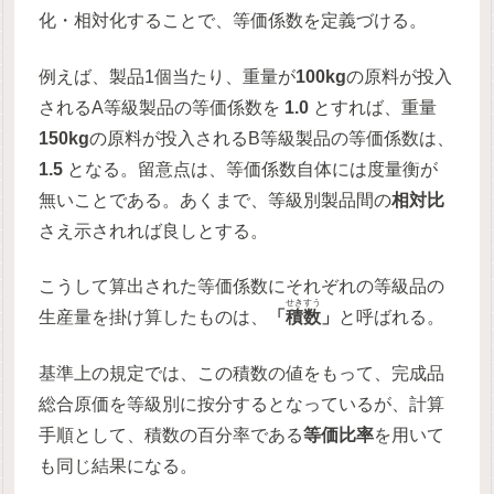
化・相対化することで、等価係数を定義づける。
例えば、製品1個当たり、重量が
100kg
の原料が投入
されるA等級製品の等価係数を
1.0
とすれば、重量
150kg
の原料が投入されるB等級製品の等価係数は、
1.5
となる。留意点は、等価係数自体には度量衡が
無いことである。あくまで、等級別製品間の
相対比
さえ示されれば良しとする。
こうして算出された等価係数にそれぞれの等級品の
せきすう
生産量を掛け算したものは、
「
積数
」
と呼ばれる。
基準上の規定では、この積数の値をもって、完成品
総合原価を等級別に按分するとなっているが、計算
手順として、積数の百分率である
等価比率
を用いて
も同じ結果になる。