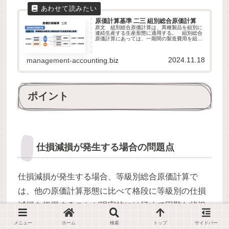
原価計算基準 二三 組別総合原価計算
原文 組別総合原価計算は、異種製品を組別に
連続生産する生産形態に適用する。 組別総合
原価計算にあっては、一期間の製造費用を組直
接費と組間接費又は原料費と加工費とに分け、
個別原価計算に準じ、組直接費又は原料費は、
各組の製品に賦課し、組間接費又...
2024.11.18
management-accounting.biz
ポイント
仕損減損が発生する場合の問題点
仕損減損が発生する場合、等級別総合原価計算で
は、他の原価計算形態に比べて格段に等級別の仕損
減損を把握することが現実的には極めて困難な状況
にあることに留意しなければならない。
メニュー
ホーム
検索
トップ
サイドバー