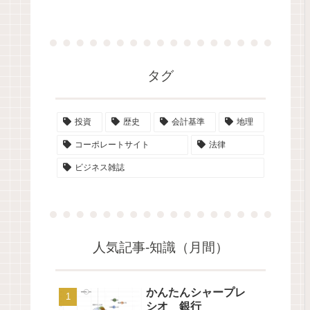
タグ
投資
歴史
会計基準
地理
コーポレートサイト
法律
ビジネス雑誌
人気記事-知識（月間）
かんたんシャープレ
シオ 銀行