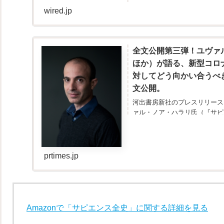
果たして...
wired.jp
全文公開第三弾！ユヴァ
ほか）が語る、新型コロ
対してどう向かい合うべきか
文公開。
河出書房新社のプレスリリース（2
ァル・ノア・ハラリ氏（『サピ
拡大の中、人類は「死」に対してどう
prtimes.jp
Amazonで「サピエンス全史」に関する詳細を見る