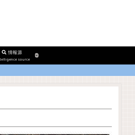
情報源
telligence source