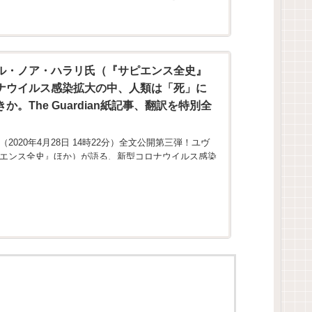
ル・ノア・ハラリ氏（『サピエンス全史』
ナウイルス感染拡大の中、人類は「死」に
。The Guardian紙記事、翻訳を特別全
020年4月28日 14時22分）全文公開第三弾！ユヴ
エンス全史』ほか）が語る、新型コロナウイルス感染
向かい合うべきか。The Guardian紙...