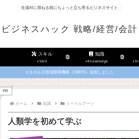
生成AIに尋ねる前にちょっと立ち寄るビジネスサイト
ビジネスハック 戦略/経営/会計
スキル
知識
Skill
Knowledge
In
セネガル川流域開発機構（OMVS）追加しました
PR
ホーム
知識
リベラルアーツ
人類学を初めて学ぶ