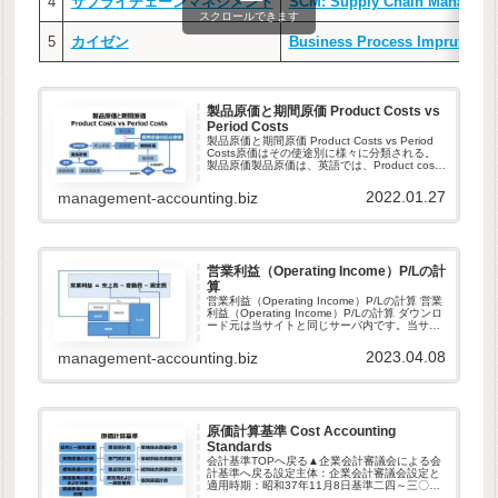
4
サプライチェーンマネジメント
SCM: Supply Chain Managem
スクロールできます
5
カイゼン
Business Process Impruveme
製品原価と期間原価 Product Costs vs
Period Costs
製品原価と期間原価 Product Costs vs Period
Costs原価はその使途別に様々に分類される。
製品原価製品原価は、英語では、Product costs
または Inventoriable costs と呼ばれる。製品原
価...
2022.01.27
management-accounting.biz
営業利益（Operating Income）P/Lの計
算
営業利益（Operating Income）P/Lの計算 営業
利益（Operating Income）P/Lの計算 ダウンロ
ード元は当サイトと同じサーバ内です。当サイ
トは、GDPR他のセキュリティ規則に則って運
営されています。ダウンロードし...
2023.04.08
management-accounting.biz
原価計算基準 Cost Accounting
Standards
会計基準TOPへ戻る▲企業会計審議会による会
計基準へ戻る設定主体：企業会計審議会設定と
適用時期：昭和37年11月8日基準二四～三〇
は、わざと二一と二二の間に挿入しています！