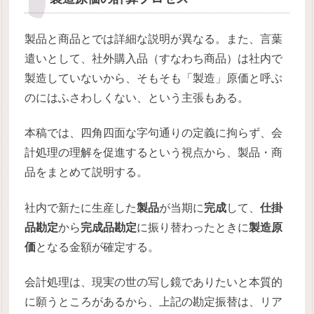
製品と商品とでは詳細な説明が異なる。また、言葉
遣いとして、社外購入品（すなわち商品）は社内で
製造していないから、そもそも「製造」原価と呼ぶ
のにはふさわしくない、という主張もある。
本稿では、四角四面な字句通りの定義に拘らず、会
計処理の理解を促進するという視点から、製品・商
品をまとめて説明する。
社内で新たに生産した
製品
が当期に
完成
して、
仕掛
品勘定
から
完成品勘定
に振り替わったときに
製造原
価
となる金額が確定する。
会計処理は、現実の世の写し鏡でありたいと本質的
に願うところがあるから、上記の勘定振替は、リア