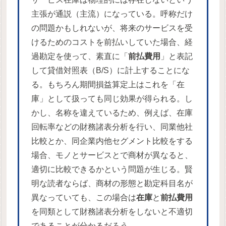
主張が通説（主流）になっている。呼称だけ
の問題かもしれないが、将来のサービスを受
けるためのコストを前払いしていた場合、経
過勘定を使って、素直に「
前払費用
」と表記
して貸借対照表（B/S）に計上することにな
る。もちろん期間損益算定上はこれを「在
庫」として扱っても同じ効果が得られる。し
かし、名称を違えているため、例えば、在庫
回転率などの財務諸表分析を行い、同業他社
比較とか、同企業内他セグメント比較をする
場合、モノとサービスとで商材が異なると、
適切に比較できるかという問題が生じる。賢
明な読者ならば、商材の形態と勘定科目名が
異なっていても、この場合は
在庫
と
前払費用
を同類として財務諸表分析をしないと不適切
であることが分かるだろう。