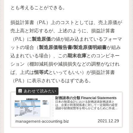
とも考えることができる。
損益計算書（P/L）上のコストとしては、売上原価が
売上高と対応するが、上述のように、損益計算書
（P/L）に
製造原価
の値が組み込まれているフォーマ
ットの場合（
製造原価報告書/製造原価明細書
が組み
込まれている場合）、この
期末在庫
とのコンビネー
ション（棚卸減耗損や減損損失などの調整がなけれ
ば、上式は
恒等式
といってもいい）が損益計算書
（P/L）に表示されているはずである。
財務諸表の分類 Financial Statements
日本の制度会計における財務諸表財務諸表と
は、企業が利害関係者に対して一定期間の経営
成績や財務状態等を明らかにするために作成す
る書類である。決算書や決算報告書とも呼ばれ
る。会社法では、計算書類及び連結計算書類と
呼ぶ。「一般に公正妥当と認められ...
2021.12.29
management-accounting.biz