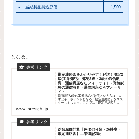
=
当期製品製造原価
1,500
となる。
勘定連絡図をわかりやすく解説！簿記2
級(工業簿記) - 簿記2級・3級の通信教
育・通信講座ならフォーサイト - 資格試
験の通信教育・通信講座ならフォーサ
イト
日商簿記2級の工業簿記が苦手という方は、ま
ずはキーポイントとなる「勘定連絡図」をマス
ターしましょう。ここでは「勘定連絡図と
は？」「勘定連絡図の流れ・覚え方」など、初
www.foresight.jp
めて工業簿記を学習する方に役立つ情報・内容
を分かりやすく紹介しています。
総合原価計算【原価の分類・進捗度・
勘定連絡図】工業簿記2級