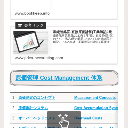
www.bookkeep.info
勘定連絡図-直接原価計算|工業簿記2級
最終記事更新日:2023年7月7日。直接原価計算
のうち、簿記2級の範囲について勘定連絡図を
解説。PDCA会計。工業簿記の独学を応援する
サイト。
www.pdca-accounting.com
原価管理 Cost Management 体系
1
原価測定のコンセプト
Measurement Concepts
2
原価集計システム
Cost Accumulation Systems
3
オーバーヘッドコスト
Overhead Costs