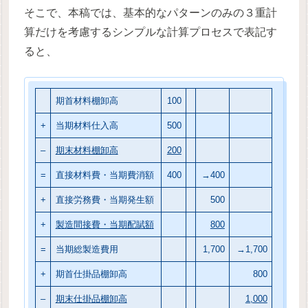
そこで、本稿では、基本的なパターンのみの３重計
算だけを考慮するシンプルな計算プロセスで表記す
ると、
期首材料棚卸高
100
+
当期材料仕入高
500
–
期末材料棚卸高
200
=
直接材料費・当期費消額
400
→400
+
直接労務費・当期発生額
500
+
製造間接費・当期配賦額
800
=
当期総製造費用
1,700
→1,700
+
期首仕掛品棚卸高
800
–
期末仕掛品棚卸高
1,000