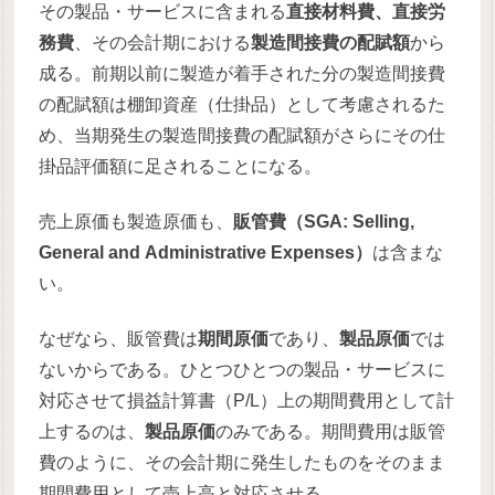
その製品・サービスに含まれる
直接材料費、直接労
務費
、その会計期における
製造間接費の配賦額
から
成る。前期以前に製造が着手された分の製造間接費
の配賦額は棚卸資産（仕掛品）として考慮されるた
め、当期発生の製造間接費の配賦額がさらにその仕
掛品評価額に足されることになる。
売上原価も製造原価も、
販管費（SGA: Selling,
General and Administrative Expenses）
は含まな
い。
なぜなら、販管費は
期間原価
であり、
製品原価
では
ないからである。ひとつひとつの製品・サービスに
対応させて損益計算書（P/L）上の期間費用として計
上するのは、
製品原価
のみである。期間費用は販管
費のように、その会計期に発生したものをそのまま
期間費用として売上高と対応させる。