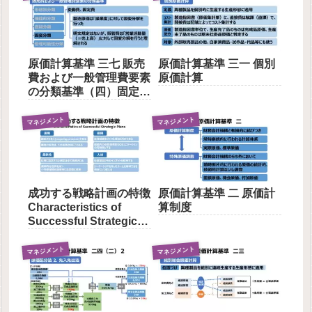
Goals
原価計算基準 三七 販売
原価計算基準 三一 個別
費および一般管理費要素
原価計算
の分類基準（四）固定費
と変動費
マネジメント
マネジメント
成功する戦略計画の特徴
原価計算基準 二 原価計
Characteristics of
算制度
Successful Strategic
Plans
マネジメント
マネジメント