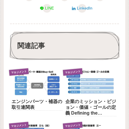
LINE
LinkedIn
関連記事
マネジメント
マネジメント
エンジンパーツ・補器の
企業のミッション・ビジ
取引連関表
ョン・価値・ゴールの定
義 Defining the
Company’s Mission,
Vision, Values, and
マネジメント
マネジメント