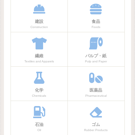
建設
食品
Construction
Foods
繊維
パルプ・紙
Textiles and Apparels
Pulp and Paper
化学
医薬品
Chemicals
Pharmaceutical
石油
ゴム
Oil
Rubber Products