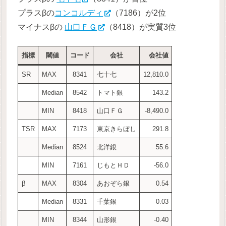
プラスβの
コンコルディ
（7186）が2位
マイナスβの
山口ＦＧ
（8418）が実質3位
指標
閾値
コード
会社
会社値
SR
MAX
8341
七十七
12,810.0
Median
8542
トマト銀
143.2
MIN
8418
山口ＦＧ
-8,490.0
TSR
MAX
7173
東京きらぼし
291.8
Median
8524
北洋銀
55.6
MIN
7161
じもとＨＤ
-56.0
β
MAX
8304
あおぞら銀
0.54
Median
8331
千葉銀
0.03
MIN
8344
山形銀
-0.40