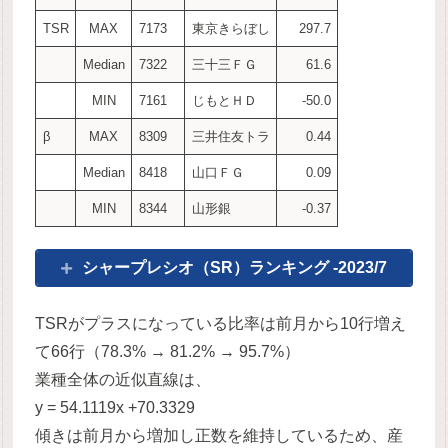
TSR
MAX
7173
東京きらぼし
297.7
Median
7322
三十三ＦＧ
61.6
MIN
7161
じもとＨＤ
-50.0
β
MAX
8309
三井住友トラ
0.44
Median
8418
山口ＦＧ
0.09
MIN
8344
山形銀
-0.37
シャープレシオ（SR）ランキング -2023/7
TSRがプラスになっている比率は前月から10行増え
て66行（78.3% → 81.2% → 95.7%）
業種全体の近似直線は、
y = 54.1119x +70.3329
傾きは前月から増加し正数を維持しているため、産