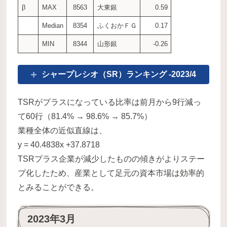
β
MAX
8563
大東銀
0.59
Median
8354
ふくおかＦＧ
0.17
MIN
8344
山形銀
-0.26
シャープレシオ（SR）ランキング -2023/4
TSRがプラスになっている比率は前月から9行減っ
て60行（81.4% → 98.6% → 85.7%）
業種全体の近似直線は、
y = 40.4838x +37.8718
TSRプラス企業が減少したものの傾きがよりステー
プ化したため、産業として足元の資本市場は効率的
とみることができる。
2023年3月