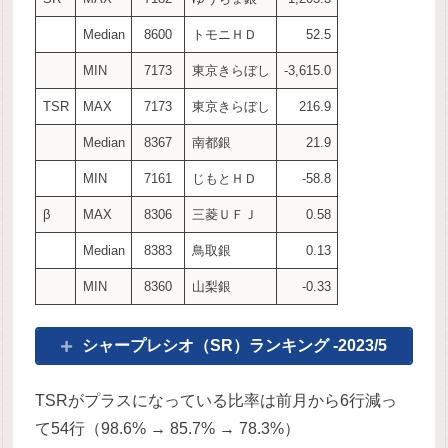
Median
8600
トモニＨＤ
52.5
MIN
7173
東京きらぼし
-3,615.0
TSR
MAX
7173
東京きらぼし
216.9
Median
8367
南都銀
21.9
MIN
7161
じもとＨＤ
-58.8
β
MAX
8306
三菱ＵＦＪ
0.58
Median
8383
鳥取銀
0.13
MIN
8360
山梨銀
-0.33
シャープレシオ（SR）ランキング -2023/5
TSRがプラスになっている比率は前月から6行減っ
て54行（98.6% → 85.7% → 78.3%）