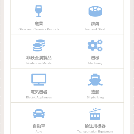
窯業
鉄鋼
Glass and Ceramics Products
Iron and Steel
非鉄金属製品
機械
Nonferrous Metals
Machinery
電気機器
造船
Electric Appliances
Shipbuilding
自動車
輸送用機器
Auto
Transportation Equipment