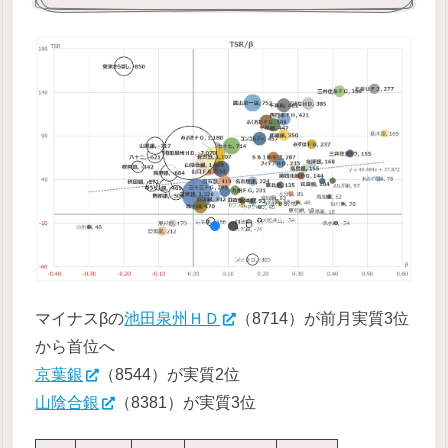
マイナスβの
池田泉州ＨＤ
（8714）が前月実質3位
から首位へ
京葉銀
（8544）が実質2位
山陰合銀
（8381）が実質3位