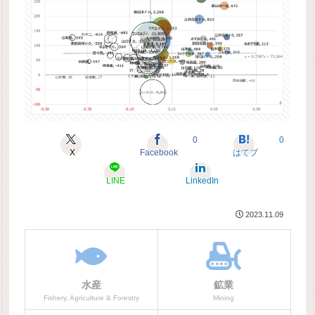
0
0
X
Facebook
はてブ
LINE
LinkedIn
2023.11.09
水産
鉱業
Fishery, Agriculture & Forestry
Mining