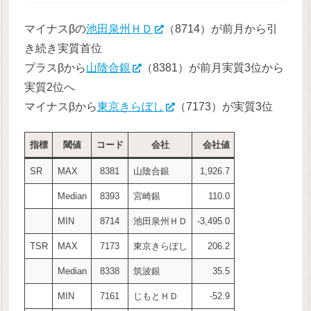
マイナスβの
池田泉州ＨＤ
（8714）が前月から引
き続き実質首位
プラスβから
山陰合銀
（8381）が前月実質3位から
実質2位へ
マイナスβから
東京きらぼし
（7173）が実質3位
指標
閾値
コード
会社
会社値
SR
MAX
8381
山陰合銀
1,926.7
Median
8393
宮崎銀
110.0
MIN
8714
池田泉州ＨＤ
-3,495.0
TSR
MAX
7173
東京きらぼし
206.2
Median
8338
筑波銀
35.5
MIN
7161
じもとＨＤ
-52.9