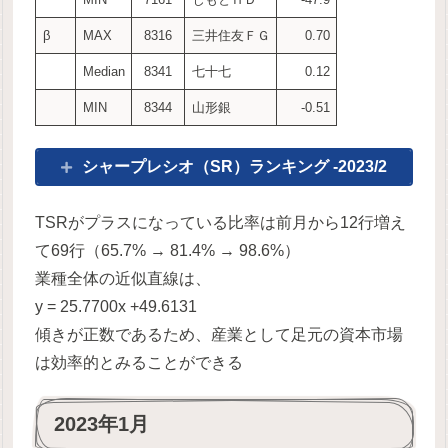
β
MAX
8316
三井住友ＦＧ
0.70
Median
8341
七十七
0.12
MIN
8344
山形銀
-0.51
シャープレシオ（SR）ランキング -2023/2
TSRがプラスになっている比率は前月から12行増え
て69行（65.7% → 81.4% → 98.6%）
業種全体の近似直線は、
y = 25.7700x +49.6131
傾きが正数であるため、産業として足元の資本市場
は効率的とみることができる
2023年1月