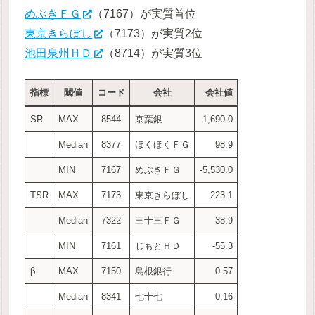
めぶきＦＧ
（7167）が実質首位
東京きらぼし
（7173）が実質2位
池田泉州ＨＤ
（8714）が実質3位
指標
閾値
コード
会社
会社値
SR
MAX
8544
京葉銀
1,690.0
Median
8377
ほくほくＦＧ
98.9
MIN
7167
めぶきＦＧ
-5,530.0
TSR
MAX
7173
東京きらぼし
223.1
Median
7322
三十三ＦＧ
38.9
MIN
7161
じもとＨＤ
-55.3
β
MAX
7150
島根銀行
0.57
Median
8341
七十七
0.16