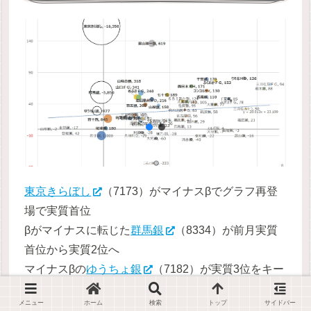
東京きらぼし
（7173）がマイナスβでグラフ再登
場で実質首位
βがマイナスに転じた
群馬銀
（8334）が前月実質
首位から実質2位へ
マイナスβの
ゆうちょ銀
（7182）が実質3位をキー
プ
メニュー
ホーム
検索
トップ
サイドバー