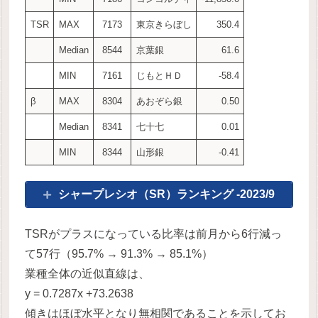
TSR
MAX
7173
東京きらぼし
350.4
Median
8544
京葉銀
61.6
MIN
7161
じもとＨＤ
-58.4
β
MAX
8304
あおぞら銀
0.50
Median
8341
七十七
0.01
MIN
8344
山形銀
-0.41
シャープレシオ（SR）ランキング -2023/9
TSRがプラスになっている比率は前月から6行減っ
て57行（95.7% → 91.3% → 85.1%）
業種全体の近似直線は、
y = 0.7287x +73.2638
傾きはほぼ水平となり無相関であることを示してお