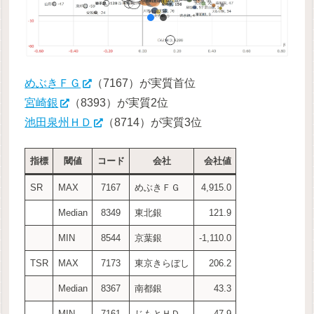
めぶきＦＧ
（7167）が実質首位
宮崎銀
（8393）が実質2位
池田泉州ＨＤ
（8714）が実質3位
指標
閾値
コード
会社
会社値
SR
MAX
7167
めぶきＦＧ
4,915.0
Median
8349
東北銀
121.9
MIN
8544
京葉銀
-1,110.0
TSR
MAX
7173
東京きらぼし
206.2
Median
8367
南都銀
43.3
MIN
7161
じもとＨＤ
-47.9