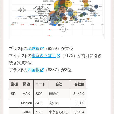
プラスβの
琉球銀
（8399）が首位
マイナスβの
東京きらぼし
（7173）が前月に引き
続き実質2位
プラスβの
四国銀
（8387）が3位
指標
閾値
コード
会社
会社値
SR
MAX
8399
琉球銀
3,140.0
Median
8416
高知銀
211.0
MIN
7173
東京きらぼし
-2,706.4