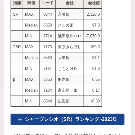
指標
閾値
コード
会社
会社値
SR
MAX
8544
京葉銀
2,320.0
Median
8358
スルガ銀
97.3
MIN
8714
池田泉州ＨＤ
-7,070.0
TSR
MAX
7173
東京きらぼし
169.9
Median
8563
大東銀
34.1
MIN
7161
じもとＨＤ
-51.8
β
MAX
8550
栃木銀
0.55
Median
7184
富山第一銀
0.17
MIN
8344
山形銀
-0.30
シャープレシオ（SR）ランキング -2023/3