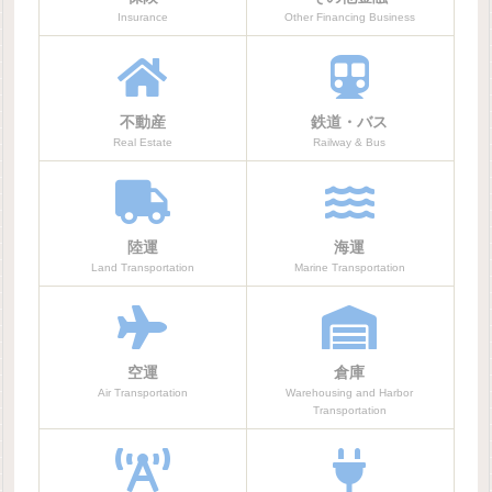
Insurance
Other Financing Business
不動産
鉄道・バス
Real Estate
Railway & Bus
陸運
海運
Land Transportation
Marine Transportation
空運
倉庫
Air Transportation
Warehousing and Harbor
Transportation