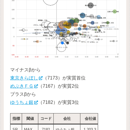
マイナスβから
東京きらぼし
（7173）が実質首位
めぶきＦＧ
（7167）が実質2位
プラスβから
ゆうちょ銀
（7182）が実質3位
指標
閾値
コード
会社
会社値
SR
MAX
7182
ゆうちょ銀
1,203.3