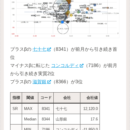
プラスβの
七十七
（8341）が前月から引き続き首
位
マイナスβに転じた
コンコルディ
（7186）が前月
から引き続き実質2位
プラスβの
滋賀銀
（8366）が3位
指標
閾値
コード
会社
会社値
SR
MAX
8341
七十七
12,120.0
Median
8344
山形銀
17.6
MIN
7186
コンコルディ
-11,850.0