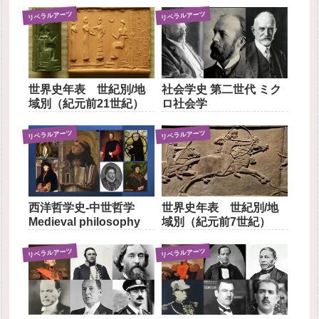
リベラルアーツ
リベラルアーツ
世界史年表 世紀別/地
社会学史 第二世代 ミク
域別（紀元前21世紀）
ロ社会学
リベラルアーツ
リベラルアーツ
西洋哲学史-中世哲学
世界史年表 世紀別/地
Medieval philosophy
域別（紀元前7世紀）
リベラルアーツ
リベラルアーツ