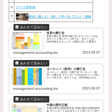
6
テーマ別年表
歴史に親しむ・楽しく学べる アニメ・漫画
7
世界の興亡史
世界の興亡史 世界の興亡史 ダウンロード元は
当サイトと同じサーバ内です。当サイトは、
GDPR他のセキュリティ規則に則って運営され
ています。ダウンロードしたファイルは自由に
改変して頂いて構いません。本データの取り扱
いは、原則としてMicros...
2023.08.07
management-accounting.biz
ヨーロッパ（欧州）の興亡史
ヨーロッパ（欧州）の興亡史 ヨーロッパ（欧
州）の興亡史 ダウンロード元は当サイトと同じ
サーバ内です。当サイトは、GDPR他のセキュ
リティ規則に則って運営されています。ダウン
ロードしたファイルは自由に改変して頂いて構
いません。本データの取り扱...
2023.08.07
management-accounting.biz
中国の歴代王朝
中国の歴代王朝対照年表 中国の歴代王朝対照年
表 ダウンロード元は当サイトと同じサーバ内で