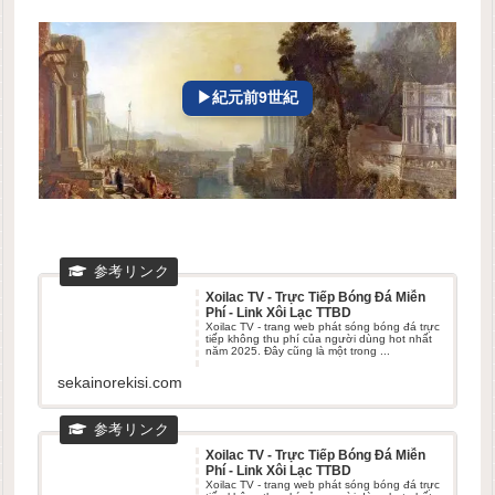
▶紀元前9世紀
Xoilac TV - Trực Tiếp Bóng Đá Miễn
Phí - Link Xôi Lạc TTBD
Xoilac TV - trang web phát sóng bóng đá trực
tiếp không thu phí của người dùng hot nhất
năm 2025. Đây cũng là một trong ...
sekainorekisi.com
Xoilac TV - Trực Tiếp Bóng Đá Miễn
Phí - Link Xôi Lạc TTBD
Xoilac TV - trang web phát sóng bóng đá trực