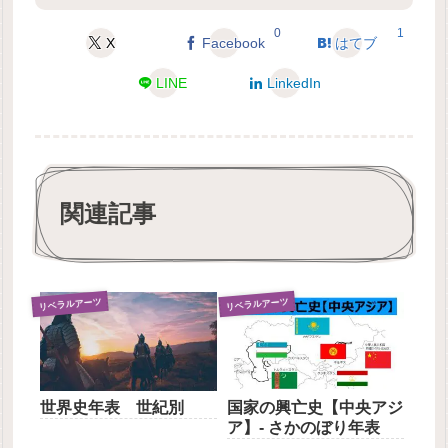
0
1
X
Facebook
はてブ
LINE
LinkedIn
関連記事
リベラルアーツ
リベラルアーツ
世界史年表 世紀別
国家の興亡史【中央アジ
ア】- さかのぼり年表