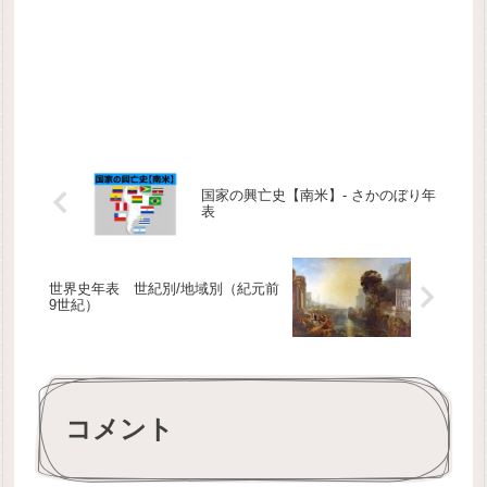
国家の興亡史【南米】- さかのぼり年
表
世界史年表 世紀別/地域別（紀元前
9世紀）
コメント