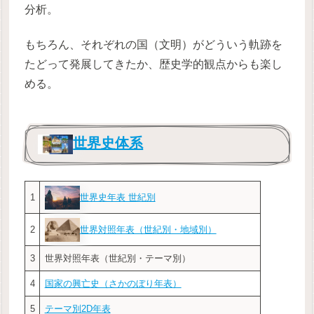
分析。
もちろん、それぞれの国（文明）がどういう軌跡を
たどって発展してきたか、歴史学的観点からも楽し
める。
世界史体系
世界史年表 世紀別
1
世界対照年表（世紀別・地域別）
2
3
世界対照年表（世紀別・テーマ別）
4
国家の興亡史（さかのぼり年表）
5
テーマ別2D年表