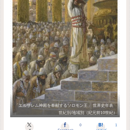
「エルサレム神殿を奉献するソロモン王」 世界史年表
世紀別/地域別（紀元前10世紀）
0
1