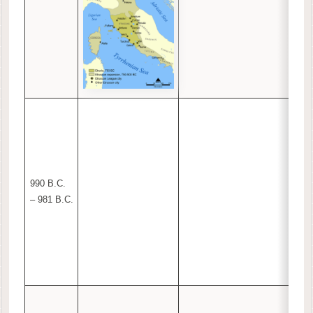
990 B.C.
– 981 B.C.