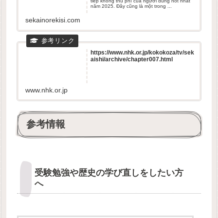
tiếp không thu phí của người dùng hot nhất
năm 2025. Đây cũng là một trong ...
sekainorekisi.com
https://www.nhk.or.jp/kokokoza/tv/sek
aishi/archive/chapter007.html
www.nhk.or.jp
参考情報
受験勉強や歴史の学び直しをしたい方
へ