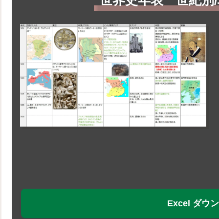
世界史年表 世紀別/
Excel ダ