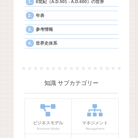
6世紀（A.D.501 - A.D.600）の世界
年表
参考情報
世界史体系
知識 サブカテゴリー
ビジネスモデル
マネジメント
Business Model
Management