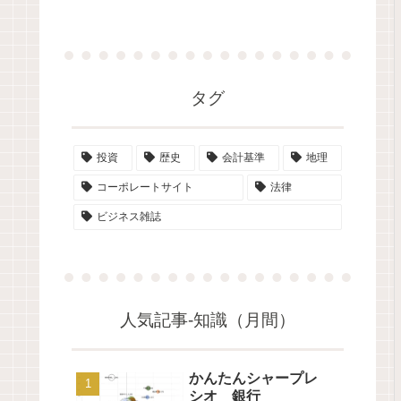
タグ
投資
歴史
会計基準
地理
コーポレートサイト
法律
ビジネス雑誌
人気記事-知識（月間）
かんたんシャープレ
シオ 銀行