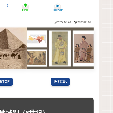
1
LINE
LinkedIn
2022.06.26
2023.08.07
▶7世紀
TOP