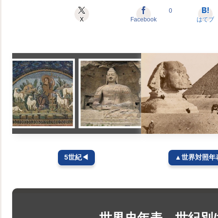
0
X
Facebook
はてブ
5世紀◀
▲世界対照年表