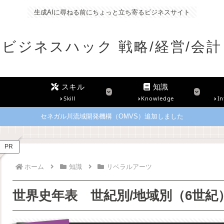
生成AIに尋ねる前にちょっと立ち寄るビジネスサイト
ビジネスハック 戦略/経営/会計
スキル
知識
Skill
Knowledge
In
セネガル川流域開発機構（OMVS）追加しました
PR
ホーム
知識
リベラルアーツ
世界史年表 世紀別/地域別（6世紀