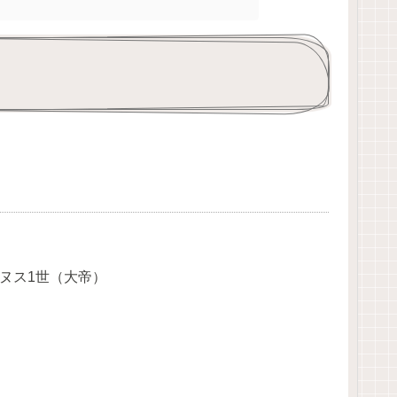
ヌス1世（大帝）