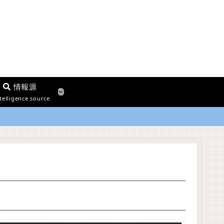
情報源
telligence source
）