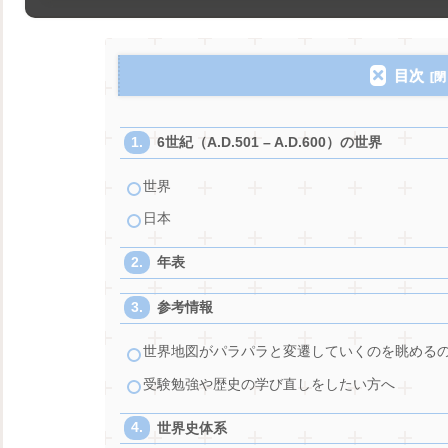
目次
6世紀（A.D.501 – A.D.600）の世界
世界
日本
年表
参考情報
世界地図がパラパラと変遷していくのを眺める
受験勉強や歴史の学び直しをしたい方へ
世界史体系