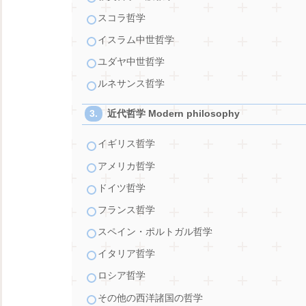
スコラ哲学
イスラム中世哲学
ユダヤ中世哲学
ルネサンス哲学
近代哲学 Modern philosophy
イギリス哲学
アメリカ哲学
ドイツ哲学
フランス哲学
スペイン・ポルトガル哲学
イタリア哲学
ロシア哲学
その他の西洋諸国の哲学