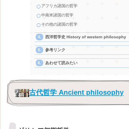
アフリカ諸国の哲学
中南米諸国の哲学
その他の諸国の哲学
西洋哲学史 History of western philosophy
参考リンク
あわせて読みたい
古代哲学 Ancient philosophy