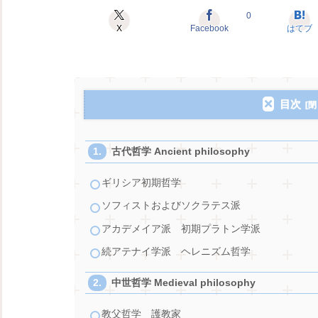
0
X
Facebook
はてブ
目次
古代哲学 Ancient philosophy
ギリシア初期哲学
ソフィストおよびソクラテス派
アカデメイア派 初期プラトン学派
続アテナイ学派 ヘレニズム哲学
中世哲学 Medieval philosophy
教父哲学 護教家