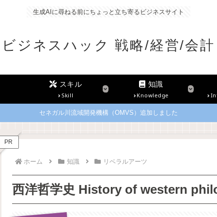
生成AIに尋ねる前にちょっと立ち寄るビジネスサイト
ビジネスハック 戦略/経営/会計
スキル
知識
Skill
Knowledge
In
セネガル川流域開発機構（OMVS）追加しました
PR
ホーム
知識
リベラルアーツ
西洋哲学史 History of western phil