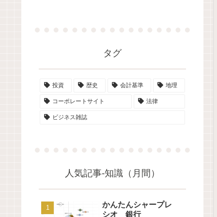
タグ
投資
歴史
会計基準
地理
コーポレートサイト
法律
ビジネス雑誌
人気記事-知識（月間）
かんたんシャープレ
シオ 銀行