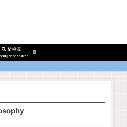
情報源
telligence source
osophy