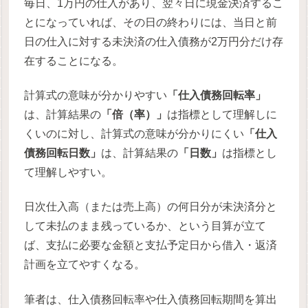
毎日、1万円の仕入があり、翌々日に現金決済するこ
とになっていれば、その日の終わりには、当日と前
日の仕入に対する未決済の仕入債務が2万円分だけ存
在することになる。
計算式の意味が分かりやすい
「仕入債務回転率」
は、計算結果の
「倍（率）」
は指標として理解しに
くいのに対し、計算式の意味が分かりにくい
「仕入
債務回転日数」
は、計算結果の
「日数」
は指標とし
て理解しやすい。
日次仕入高（または売上高）の何日分が未決済分と
して未払のまま残っているか、という目算が立て
ば、支払に必要な金額と支払予定日から借入・返済
計画を立てやすくなる。
筆者は、仕入債務回転率や仕入債務回転期間を算出