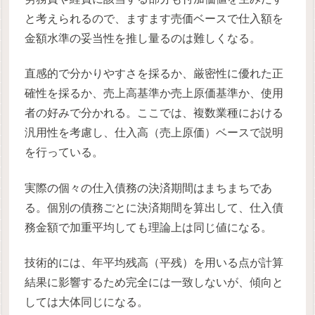
と考えられるので、ますます売価ベースで仕入額を
金額水準の妥当性を推し量るのは難しくなる。
直感的で分かりやすさを採るか、厳密性に優れた正
確性を採るか、売上高基準か売上原価基準か、使用
者の好みで分かれる。ここでは、複数業種における
汎用性を考慮し、仕入高（売上原価）ベースで説明
を行っている。
実際の個々の仕入債務の決済期間はまちまちであ
る。個別の債務ごとに決済期間を算出して、仕入債
務金額で加重平均しても理論上は同じ値になる。
技術的には、年平均残高（平残）を用いる点が計算
結果に影響するため完全には一致しないが、傾向と
しては大体同じになる。