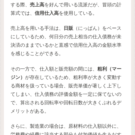
する際、
売上高
を好んで用いる流派だが、冒頭の計
算式では、
信用仕入高
を使用している。
売上高を用いる手法は、
日販
（にっぱん）をベース
にしているため、何日分の売上相当の仕入債務が未
決済のままでいるかと直感で信用仕入高の金額水準
を感じることができる。
その一方で、仕入額と販売額の間には、
粗利（マー
ジン）
が存在しているため、粗利率が大きく変動す
る商材を扱っている場合、販売単価が著しく上下し
てしまい、仕入債務の評価金額を一定に保てないの
で、算出される回転率や回転日数が大きくぶれるデ
メリットがある。
さらに、製造業の場合は、原材料の仕入額以外に、
労務費や経費に該当する部分も付加価値を生みだす