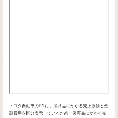
トヨタ自動車のP/Lは、製商品にかかる売上原価と金
融費用を区分表示しているため、製商品にかかる売