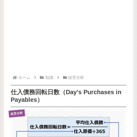
ホーム
知識
経営分析
仕入債務回転日数（Day’s Purchases in
Payables）
経営分析