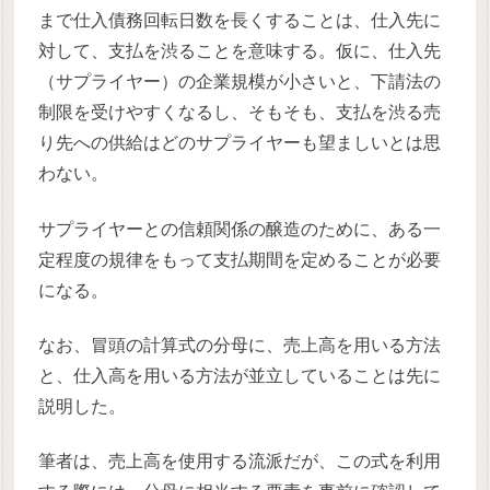
まで仕入債務回転日数を長くすることは、仕入先に
対して、支払を渋ることを意味する。仮に、仕入先
（サプライヤー）の企業規模が小さいと、下請法の
制限を受けやすくなるし、そもそも、支払を渋る売
り先への供給はどのサプライヤーも望ましいとは思
わない。
サプライヤーとの信頼関係の醸造のために、ある一
定程度の規律をもって支払期間を定めることが必要
になる。
なお、冒頭の計算式の分母に、売上高を用いる方法
と、仕入高を用いる方法が並立していることは先に
説明した。
筆者は、売上高を使用する流派だが、この式を利用