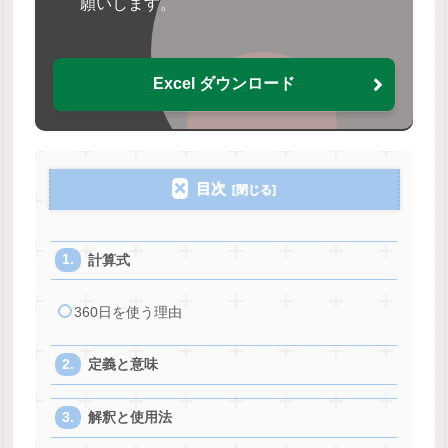
願いします。
Excel ダウンロード
目次
計算式
360日を使う理由
定義と意味
解釈と使用法