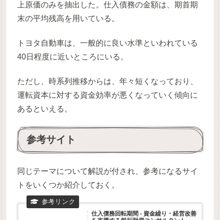
上原価のみを抽出した。仕入債務の金額は、期首期
末の平均残高を用いている。
トヨタ自動車は、一般的に良い水準といわれている
40日程度に近いところにいる。
ただし、時系列推移からは、年々短くなっており、
運転資本に対する資金効率が悪くなっていく傾向に
あるといえる。
参考サイト
同じテーマについて解説が付され、参考になるサイ
トをいくつか紹介しておく。
仕入債務回転期間 - 資金繰り・経営改善