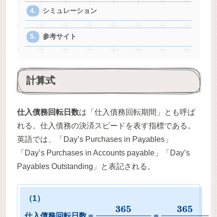
シミュレーション
参考サイト
計算式
仕入債務回転日数
は「仕入債務回転期間」とも呼ば
れる。仕入債務の決済スピードを表す指標である。
英語では、「Day’s Purchases in Payables」
「Day’s Purchases in Accounts payable」「Day’s
Payables Outstanding」と表記される。
（1）
365
365
仕
入
債
務
回
転
日
数
＝
＝