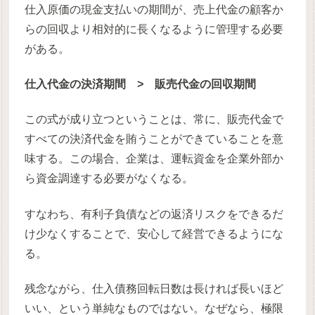
仕入原価の現金支払いの期間が、売上代金の顧客か
らの回収より相対的に長くなるように管理する必要
がある。
仕入代金の決済期間 > 販売代金の回収期間
この式が成り立つということは、常に、販売代金で
すべての決済代金を賄うことができていることを意
味する。この場合、企業は、運転資金を企業外部か
ら資金調達する必要がなくなる。
すなわち、有利子負債などの返済リスクをできるだ
け少なくすることで、安心して経営できるようにな
る。
残念ながら、仕入債務回転日数は長ければ長いほど
いい、という単純なものではない。なぜなら、極限