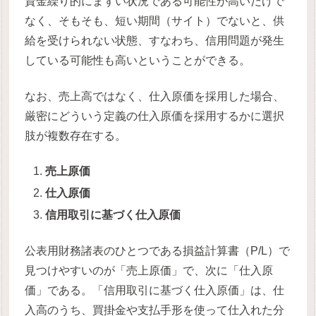
資金繰り的にまずい状況である可能性が高いだけで
なく、そもそも、短い期間（サイト）でないと、供
給を受けられない状態、すなわち、信用問題が発生
している可能性も高いということができる。
なお、売上高ではなく、仕入原価を採用した場合、
厳密にどういう定義の仕入原価を採用するかに選択
肢が複数存在する。
売上原価
仕入原価
信用取引に基づく仕入原価
公表用財務諸表のひとつである損益計算書（P/L）で
見つけやすいのが「売上原価」で、次に「仕入原
価」である。「信用取引に基づく仕入原価」は、仕
入高のうち、買掛金や支払手形を使って仕入れた分