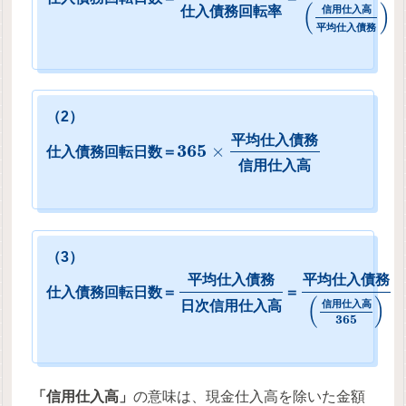
(
)
仕
入
債
務
回
転
率
信
用
仕
入
高
平
均
仕
入
債
務
（2）
平
均
仕
入
債
務
365
×
仕
入
債
務
回
転
日
数
＝
信
用
仕
入
高
（3）
平
均
仕
入
債
務
平
均
仕
入
債
務
仕
入
債
務
回
転
日
数
＝
＝
(
)
日
次
信
用
仕
入
高
信
用
仕
入
高
365
「信用仕入高」
の意味は、現金仕入高を除いた金額