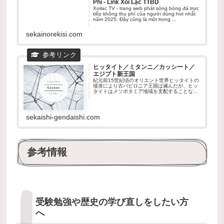
Phí - Link Xôi Lạc TTBD
Xoilac TV - trang web phát sóng bóng đá trực
tiếp không thu phí của người dùng hot nhất
năm 2025. Đây cũng là một trong ...
sekainorekisi.com
ヒッタイト／ミタンニ／カッシート／
エジプト新王国
紀元前15世紀頃のオリエント世界ヒッタイトの
侵攻により古バビロニア王国は滅んだが、ヒッ
タイトはメソポタミア地域を支配することなく
撤収していった。理由は自国内の紛争により撤
収せざるを得なかったとされている。その後、
メソポタミア地域にはミタンニ...
sekaishi-gendaishi.com
参考情報
受験勉強や歴史の学び直しをしたい方
へ