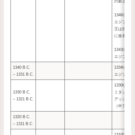
の新王シャ
1346頃:
エジプトの
王は自らア
に改名
1343頃:
エジプトの
1340 B.C.
1334頃:
– 1331 B.C.
エジプトの
1330頃:
1330 B.C.
ミタンニの
– 1321 B.C.
アッシュー
（中アッシ
1320 B.C.
– 1311 B.C.
1310頃: