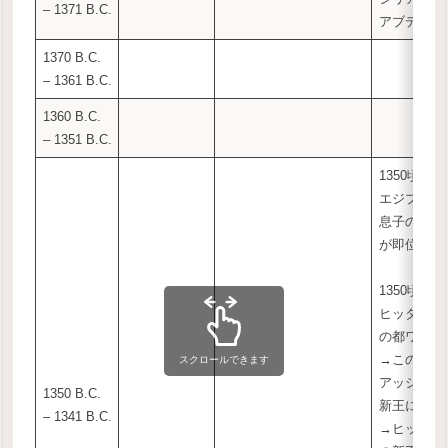
– 1371 B.C.
アブディ・
1370 B.C.
– 1361 B.C.
1360 B.C.
– 1351 B.C.
1350頃:
エジプトで
息子のアメ
が即位
1350頃:
ヒッタイト
の都ワシュ
→この混乱
スクロールできます
アッシリア
1350 B.C.
新王に擁立
– 1341 B.C.
→ヒッタイ