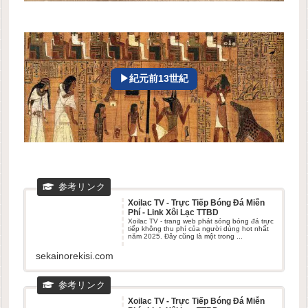
▶紀元前13世紀
Xoilac TV - Trực Tiếp Bóng Đá Miễn
Phí - Link Xôi Lạc TTBD
Xoilac TV - trang web phát sóng bóng đá trực
tiếp không thu phí của người dùng hot nhất
năm 2025. Đây cũng là một trong ...
sekainorekisi.com
Xoilac TV - Trực Tiếp Bóng Đá Miễn