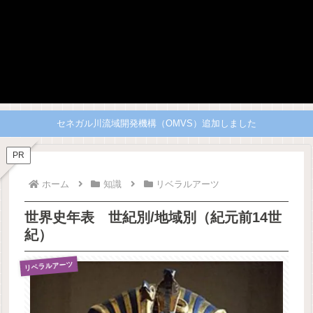
セネガル川流域開発機構（OMVS）追加しました
PR
ホーム
知識
リベラルアーツ
世界史年表 世紀別/地域別（紀元前14世
紀）
リベラルアーツ