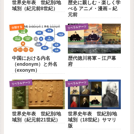
世界史年表 世紀別/地
歴史に親しむ・楽しく学
域別（紀元前8世紀）
べる アニメ・漫画 – 紀
元前
リベラルアーツ
分類する
中国における内名
歴代徳川将軍 – 江戸幕
（endonym）と外名
府
（exonym）
リベラルアーツ
リベラルアーツ
世界史年表 世紀別/地
世界史年表 世紀別/地
域別（紀元前21世紀）
域別（18世紀）サマリ
版