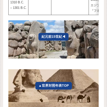
1310 B.C.
エジプト「
– 1301 B.C.
『フネフェ
紀元前15世紀◀
▲世界対照年表TOP