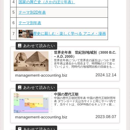
4
国家の興亡史（さかのぼり年表）
5
テーマ別2D年表
6
テーマ別年表
歴史に親しむ・楽しく学べる アニメ・漫画
7
世界史年表 世紀別/地域別（3000 B.C.
~ A.D. 2000）
世界史年表について世界史の誕生はいつか？歴
史年表は過去から現在まで、時間軸だけで追っ
ていくより、同時代の地域間比較の目線をもっ
て眺めるとより理解が深まる。時間軸と地域軸
の2次元（2D）で世界史年表を読めるようにな
2024.12.14
management-accounting.biz
るのがいい。年表は、「縦読み...
中国の歴代王朝
中国の歴代王朝対照年表 中国の歴代王朝対照年
表 ダウンロード元は当サイトと同じサーバ内で
す。当サイトは、GDPR他のセキュリティ規則
に則って運営されています。ダウンロードした
ファイルは自由に改変して頂いて構いません。
本データの取り扱いは、原...
2023.08.07
management-accounting.biz