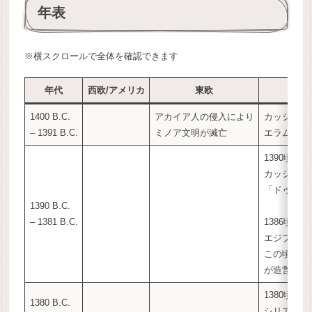
年表
※横スクロールで全体を確認できます
年代
西欧/アメリカ
東欧
1400 B.C.
アカイア人の侵入により
カッシート
– 1391 B.C.
ミノア文明が滅亡
エラムの都
1390頃:
カッシート
「ドゥル・
1390 B.C.
– 1381 B.C.
1386頃:
エジプトで
この頃、ル
が造営され
1380頃
1380 B.C.
シリアの山