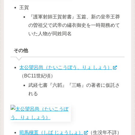
王賀
『護軍射師王賀射書』五篇、新の皇帝王莽
の曽祖父で武帝の繡衣御史を一時期務めて
いた人物が同姓同名
その他
太公望呂尚（たいこうぼう、りょ しょう）
（BC11世紀頃）
武経七書『六韜』『三略』の著者に仮託さ
れる
司馬穰苴（しば じょうしょ）
（生没年不詳）