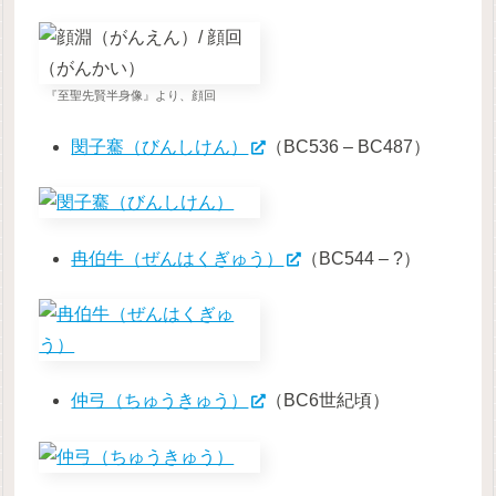
『至聖先賢半身像』より、顔回
閔子騫（びんしけん）
（BC536 – BC487）
冉伯牛（ぜんはくぎゅう）
（BC544 – ?）
仲弓（ちゅうきゅう）
（BC6世紀頃）