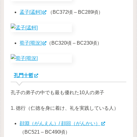
孟子[孟軻]
（BC372頃 – BC289頃）
荀子[荀況]
（BC320頃 – BC230頃）
孔門十哲
孔子の弟子の中でも最も優れた10人の弟子
1. 徳行（仁徳を身に着け、礼を実践している人）
顔淵（がんえん）/ 顔回（がんかい）
（BC521 – BC490頃）