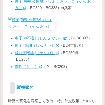
商子[商鞅 公孫鞅]（しょう おう、こうそん お
う）
（BC390 – BC338）➡兵家
申子[申不害]（しん ふがい）
（? – BC337）
慎子[慎到]（しん とう）
（BC4世紀頃）
韓非子[韓非]（かん ぴ）
（BC280頃 –
BC233）
李斯（り し）
（？ – BC208）
縦横家
時勢の変化を洞察して政治，特に外交政策について