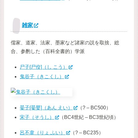
雑家
儒家、道家、法家、墨家など諸家の説を取捨、総
合、参酌した（百科全書的）学派
尸子[尸佼]（し こう）
鬼谷子（きこくし）
晏子[晏嬰]（あん えい）
（? – BC500）
宋子（そうし）
（BC4世紀 – BC3世紀頃）
呂不韋（りょ ふい）
（? – BC235）