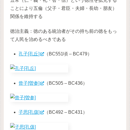
五常（仁・義・礼・智・信）という徳性を拡充する
ことにより五倫（父子・君臣・夫婦・長幼・朋友）
関係を維持する
徳治主義：徳のある統治者がその持ち前の徳をもっ
て人民を治めるべきである
孔子[孔丘]
（BC551頃 – BC479）
曾子[曽参]
（BC505 – BC436）
子思[孔伋]
（BC492 – BC431）