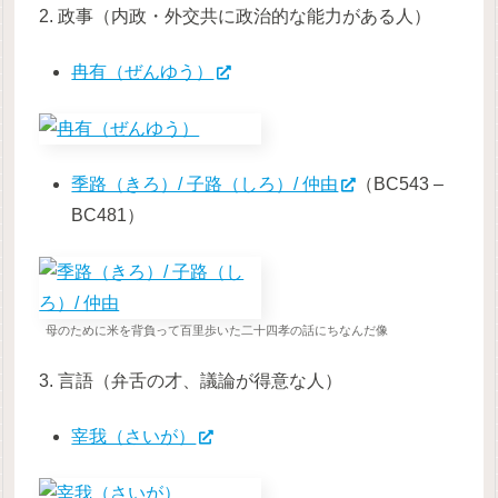
2. 政事（内政・外交共に政治的な能力がある人）
冉有（ぜんゆう）
季路（きろ）/ 子路（しろ）/ 仲由
（BC543 –
BC481）
母のために米を背負って百里歩いた二十四孝の話にちなんだ像
3. 言語（弁舌の才、議論が得意な人）
宰我（さいが）