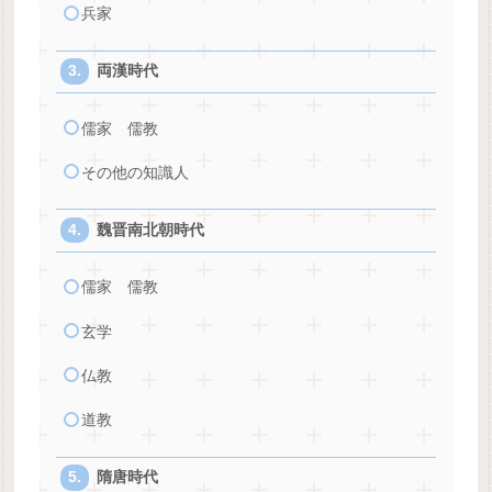
兵家
両漢時代
儒家 儒教
その他の知識人
魏晋南北朝時代
儒家 儒教
玄学
仏教
道教
隋唐時代