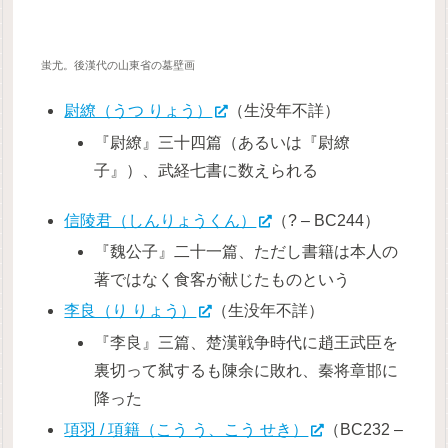
蚩尤。後漢代の山東省の墓壁画
尉繚（うつ りょう）
（生没年不詳）
『尉繚』三十四篇（あるいは『尉繚
子』）、武経七書に数えられる
信陵君（しんりょうくん）
（? – BC244）
『魏公子』二十一篇、ただし書籍は本人の
著ではなく食客が献じたものという
李良（り りょう）
（生没年不詳）
『李良』三篇、楚漢戦争時代に趙王武臣を
裏切って弑するも陳余に敗れ、秦将章邯に
降った
項羽 / 項籍（こう う、こう せき）
（BC232 –