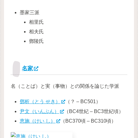
墨家三派
相里氏
相夫氏
鄧陵氏
名家
名（ことば）と実（事物）との関係を論じた学派
鄧析（とう せき）
（？ – BC501）
尹文（いんぶん）
（BC4世紀 – BC3世紀頃）
恵施（けい し）
（BC370頃 – BC310頃）