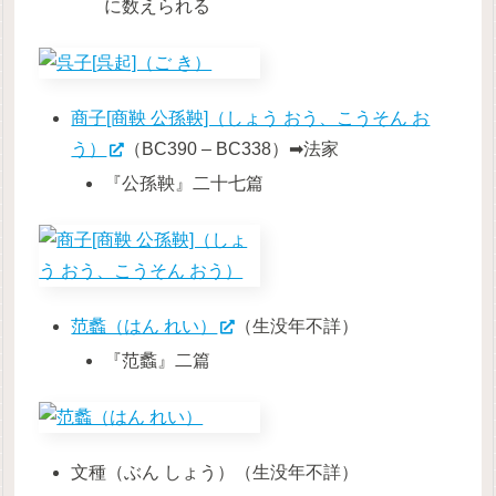
に数えられる
商子[商鞅 公孫鞅]（しょう おう、こうそん お
う）
（BC390 – BC338）➡法家
『公孫鞅』二十七篇
范蠡（はん れい）
（生没年不詳）
『范蠡』二篇
文種（ぶん しょう）（生没年不詳）