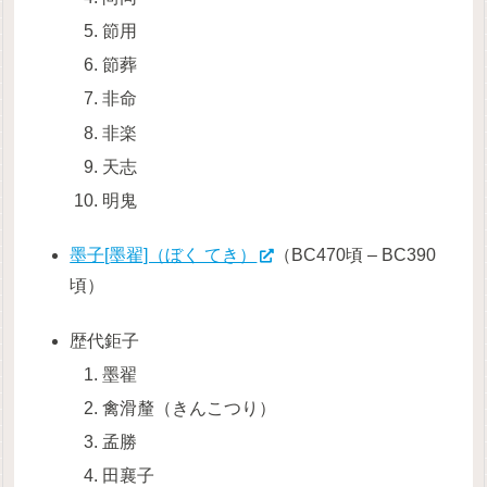
節用
節葬
非命
非楽
天志
明鬼
墨子[墨翟]（ぼく てき）
（BC470頃 – BC390
頃）
歴代鉅子
墨翟
禽滑釐（きんこつり）
孟勝
田襄子