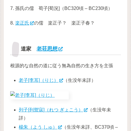
7. 孫氏の儒 荀子[荀況]（BC320頃 – BC230頃）
8.
楽正氏
の儒 楽正子？ 楽正子春？
道家
老荘思想
根源的な自然の道に従う無為自然の生き方を主張
老子[李耳]（りじ）
（生没年未詳）
列子[列禦寇]（れつ ぎょこう）
（生没年未
詳）
楊朱（よう しゅ）
（生没年未詳、BC370頃 –