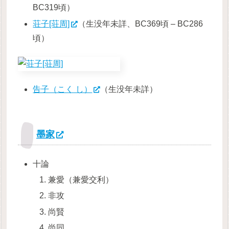
BC319頃）
荘子[荘周]
（生没年未詳、BC369頃 – BC286
頃）
告子（こく し）
（生没年未詳）
墨家
十論
兼愛（兼愛交利）
非攻
尚賢
尚同