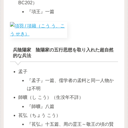
BC202）
『項王』一篇
兵陰陽家 陰陽家の五行思想を取り入れた超自然
的な兵法
孟子
『孟子』一篇、儒学者の孟軻と同一人物か
は不明
師曠（し こう）（生没年不詳）
『師曠』八篇
萇弘（ちょう こう）
『萇弘』十五篇、周の霊王～敬王の頃の賢