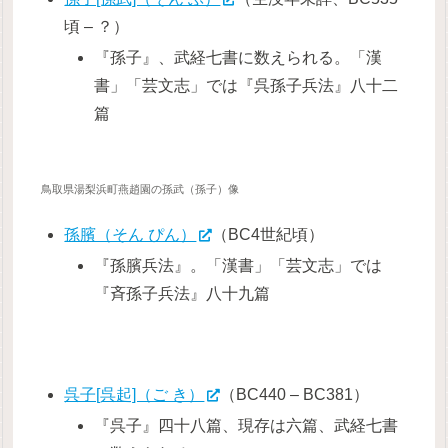
頃 – ？）
『孫子』、武経七書に数えられる。「漢
書」「芸文志」では『呉孫子兵法』八十二
篇
鳥取県湯梨浜町燕趙園の孫武（孫子）像
孫臏（そん ぴん）
（BC4世紀頃）
『孫臏兵法』。「漢書」「芸文志」では
『斉孫子兵法』八十九篇
呉子[呉起]（ご き）
（BC440 – BC381）
『呉子』四十八篇、現存は六篇、武経七書