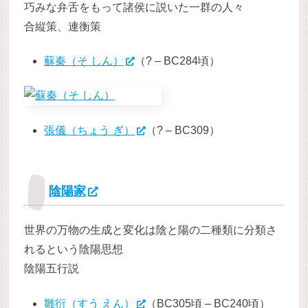
巧みな弁舌をもって諸侯に説いた一群の人々
合縦策、連衡策
蘇秦（そ しん）
（? – BC284頃）
張儀（ちょう ぎ）
（? – BC309）
陰陽家
世界の万物の生成と変化は陰と陽の二種類に分類さ
れるという陰陽思想
陰陽五行説
雛衍（すう えん）
（BC305頃 – BC240頃）