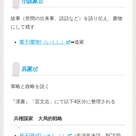
小説家
故事（世間の出来事、説話など）を語り伝え、書物
にして残す
鬻子[鬻熊]（いくし）
➡道家
兵家
軍略と政略を説く
『漢書』「芸文志」にて以下4区分に整理される
兵権謀家 大局的戦略
孫子[孫武]（そん ぶ）
（生没年未詳、BC535