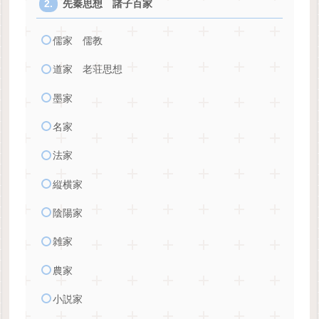
先秦思想 諸子百家
儒家 儒教
道家 老荘思想
墨家
名家
法家
縦横家
陰陽家
雑家
農家
小説家