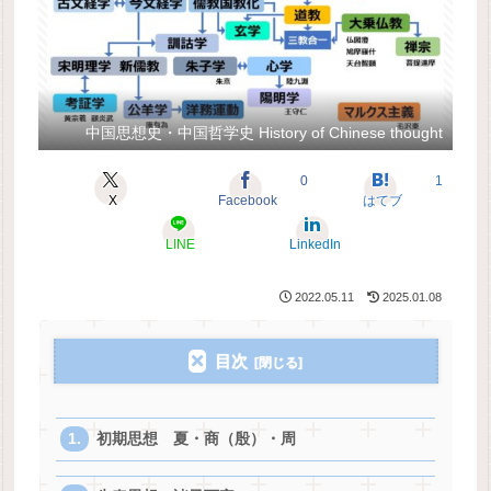
中国思想史・中国哲学史 History of Chinese thought
0
1
X
Facebook
はてブ
LINE
LinkedIn
2022.05.11
2025.01.08
目次
初期思想 夏・商（殷）・周