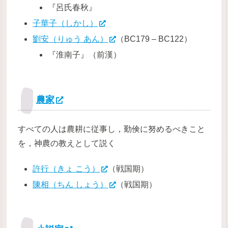
『呂氏春秋』
子華子（しかし）
劉安（りゅう あん）
（BC179 – BC122）
『淮南子』（前漢）
農家
すべての人は農耕に従事し，勤倹に努めるべきこと
を，神農の教えとして説く
許行（きょ こう）
（戦国期）
陳相（ちん しょう）
（戦国期）