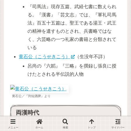
『司馬法』現存五篇、武経七書に数えられ
る。『漢書』「芸文志」では、『軍礼司馬
法』百五十五篇は、聖王である湯王・武王
の精神を遺すものとされ、兵書略ではな
く、六芸略の一つ礼家の書籍と分類されて
いる
黄石公（こうせきこう）
（生没年不詳）
呂尚の『六韜』『三略』を撰録し張良に授
けたとされる半伝説的人物
黄石公／『列仙酒牌』より
両漢時代
メニュー
ホーム
検索
トップ
サイドバー