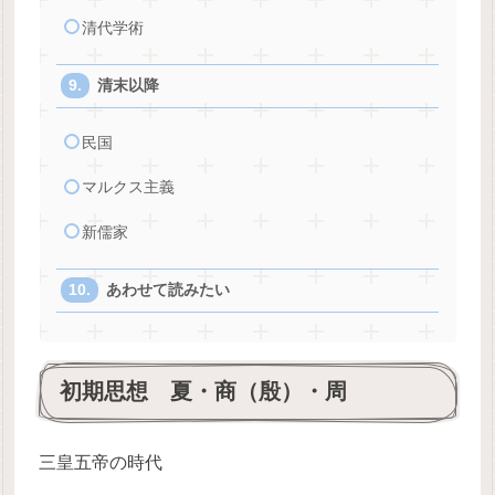
清代学術
清末以降
民国
マルクス主義
新儒家
あわせて読みたい
初期思想 夏・商（殷）・周
三皇五帝の時代