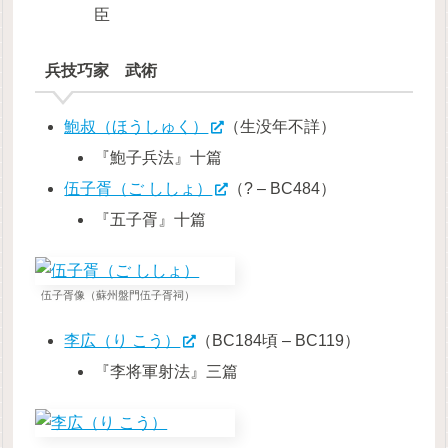
臣
兵技巧家 武術
鮑叔（ほうしゅく）
（生没年不詳）
『鮑子兵法』十篇
伍子胥（ご ししょ）
（? – BC484）
『五子胥』十篇
伍子胥像（蘇州盤門伍子胥祠）
李広（り こう）
（BC184頃 – BC119）
『李将軍射法』三篇