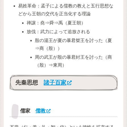
易姓革命：孟子による儒教の教えと五行思想な
どから王朝の交代を正当化する理論
禅譲：堯⇒舜⇒禹（夏王朝）
放伐：武力によって追放される
殷の湯王が夏の暴君桀王を討った（夏
⇒商（殷））
周の武王が殷の暴君紂王を討った（商
（殷）⇒東周）
先秦思想
諸子百家
儒家
儒教