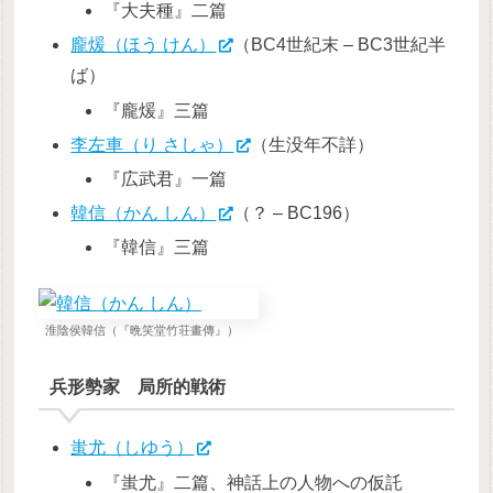
『大夫種』二篇
龐煖（ほう けん）
（BC4世紀末 – BC3世紀半
ば）
『龐煖』三篇
李左車（り さしゃ）
（生没年不詳）
『広武君』一篇
韓信（かん しん）
（？ – BC196）
『韓信』三篇
淮陰侯韓信（『晩笑堂竹荘畫傳』）
兵形勢家 局所的戦術
蚩尤（しゆう）
『蚩尤』二篇、神話上の人物への仮託