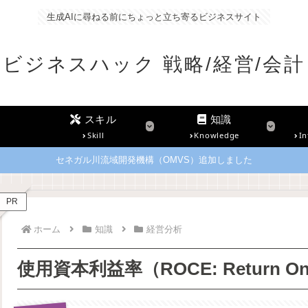
生成AIに尋ねる前にちょっと立ち寄るビジネスサイト
ビジネスハック 戦略/経営/会計
スキル
知識
Skill
Knowledge
In
セネガル川流域開発機構（OMVS）追加しました
PR
ホーム
知識
経営分析
使用資本利益率（ROCE: Return On C