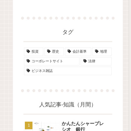
タグ
投資
歴史
会計基準
地理
コーポレートサイト
法律
ビジネス雑誌
人気記事-知識（月間）
かんたんシャープレ
シオ 銀行