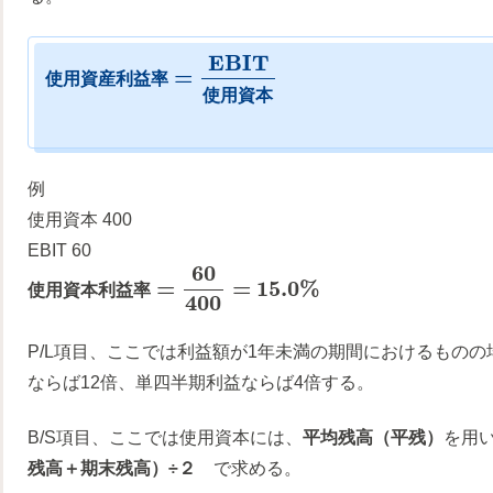
E
B
I
T
=
使
用
資
産
利
益
率
使
用
資
本
例
使用資本 400
EBIT 60
60
=
=
15.0
%
使
用
資
本
利
益
率
400
P/L項目、ここでは利益額が1年未満の期間におけるもの
ならば12倍、単四半期利益ならば4倍する。
B/S項目、ここでは使用資本には、
平均残高（平残）
を用
残高＋期末残高）÷２
で求める。