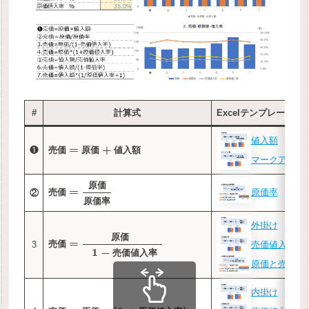
#
計算式
Excelテンプレート
値入額
=
+
❶
売
価
原
価
値
入
額
マークアップ
原
価
=
原価率
②
売
価
原
価
率
外掛け
原
価
=
売価値入率
3
売
価
1
−
売
価
値
入
率
原価と売上高
内掛け