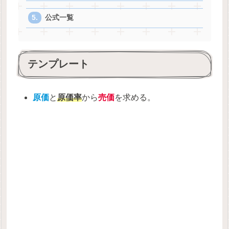
公式一覧
テンプレート
原価
と
原価率
から
売価
を求める。