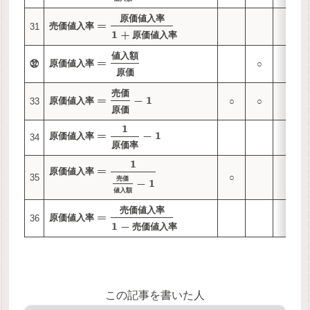
原
価
値
入
率
=
31
売
価
値
入
率
1
+
原
価
値
入
率
値
入
額
=
㉜
○
○
原
価
値
入
率
原
価
売
価
=
−
1
33
○
○
原
価
値
入
率
原
価
1
=
−
1
原
価
値
入
率
34
原
価
率
1
=
原
価
値
入
率
35
○
○
売
価
−
1
値
入
額
売
価
値
入
率
=
36
原
価
値
入
率
1
−
売
価
値
入
率
この記事を書いた人