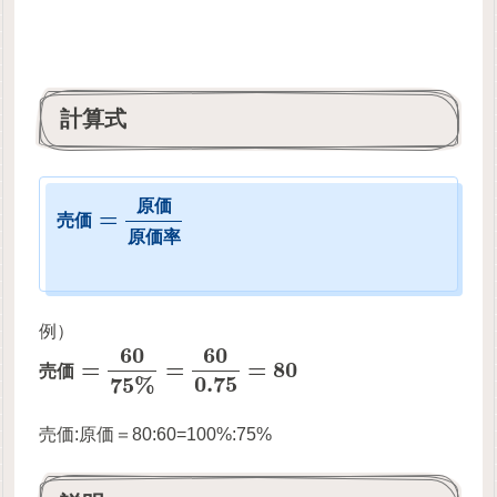
計算式
原
価
=
売
価
原
価
率
例）
60
60
=
=
=
80
売
価
0.75
75
%
売価:原価＝80:60=100%:75%