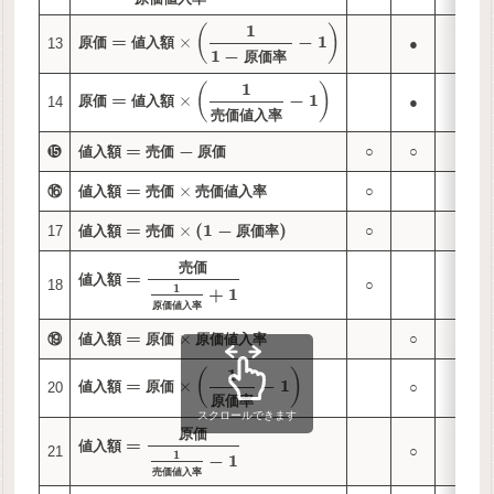
1
(
)
=
−
1
×
13
●
○
原
価
値
入
額
1
−
原
価
率
1
(
)
=
−
1
×
14
●
○
原
価
値
入
額
売
価
値
入
率
=
−
⓯
○
○
●
値
入
額
売
価
原
価
=
×
⑯
○
●
値
入
額
売
価
売
価
値
入
率
=
(
1
−
)
×
17
○
●
値
入
額
売
価
原
価
率
売
価
=
値
入
額
18
○
●
1
+
1
原
価
値
入
率
=
×
⑲
○
●
値
入
額
原
価
原
価
値
入
率
1
(
)
=
−
1
×
20
○
●
値
入
額
原
価
原
価
率
スクロールできます
原
価
=
値
入
額
21
○
●
1
−
1
売
価
値
入
率