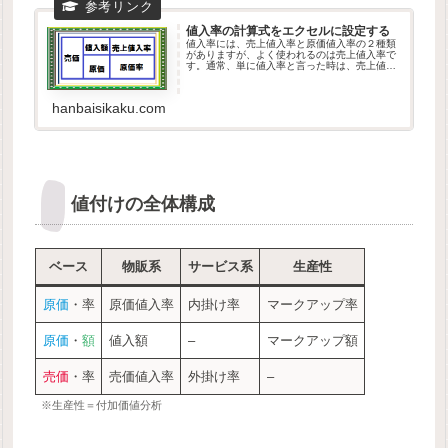
値入率の計算式をエクセルに設定する
値入率には、売上値入率と原価値入率の２種類
がありますが、よく使われるのは売上値入率で
す。通常、単に値入率と言った時は、売上値入
率の事となります。値入率の計算式元になる数
値売上値入率= 1-原価率原価率から求める場合
売上値入率= 値入額/売価...
hanbaisikaku.com
値付けの全体構成
ベース
物販系
サービス系
生産性
原価
・率
原価値入率
内掛け率
マークアップ率
原価
・
額
値入額
–
マークアップ額
売価
・率
売価値入率
外掛け率
–
※生産性＝付加価値分析