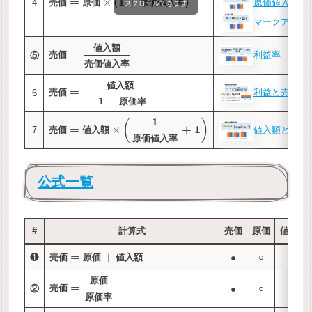
=
(
1
+
)
×
原価値入率
4
売
価
原
価
原
価
値
入
率
スクロールできます
マークアップ
値
入
額
=
利益率
⑤
売
価
売
価
値
入
率
値
入
額
=
利益と売上高
6
売
価
1
−
原
価
率
1
(
)
=
+
1
×
値入額と原価
7
売
価
値
入
額
原
価
値
入
率
公式一覧
#
計算式
売価
原価
値入額
=
+
❶
●
○
○
売
価
原
価
値
入
額
原
価
=
②
●
○
売
価
原
価
率