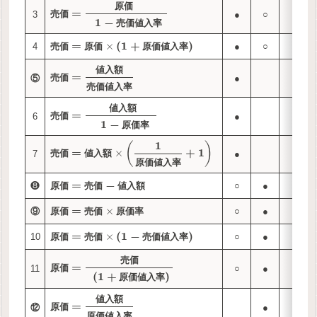
原
価
=
3
●
○
売
価
1
−
売
価
値
入
率
=
(
1
+
)
×
4
●
○
売
価
原
価
原
価
値
入
率
値
入
額
=
⑤
●
○
売
価
売
価
値
入
率
値
入
額
=
6
●
○
売
価
1
−
原
価
率
1
(
)
=
+
1
×
7
●
○
売
価
値
入
額
原
価
値
入
率
=
−
❽
○
●
○
原
価
売
価
値
入
額
=
×
⑨
○
●
原
価
売
価
原
価
率
=
(
1
−
)
×
10
○
●
原
価
売
価
売
価
値
入
率
売
価
=
11
○
●
原
価
(
1
+
)
原
価
値
入
率
値
入
額
=
⑫
●
○
原
価
原
価
値
入
率