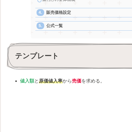
販売価格設定
公式一覧
テンプレート
値入額
と
原価値入率
から
売価
を求める。