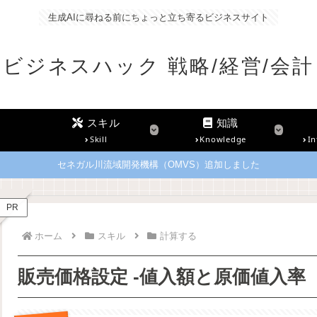
生成AIに尋ねる前にちょっと立ち寄るビジネスサイト
ビジネスハック 戦略/経営/会計
スキル
知識
Skill
Knowledge
In
セネガル川流域開発機構（OMVS）追加しました
PR
ホーム
スキル
計算する
販売価格設定 -値入額と原価値入率