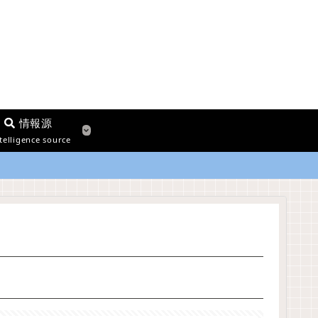
情報源
telligence source