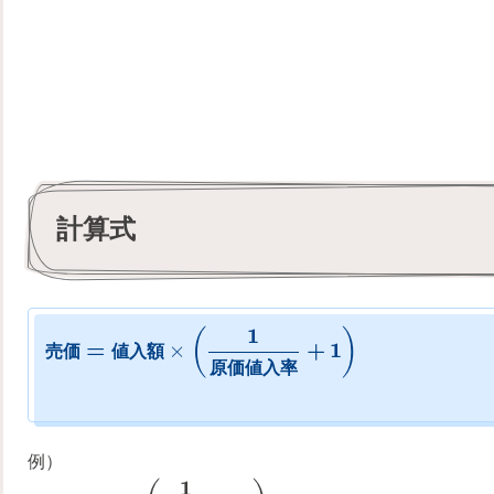
計算式
1
(
)
=
+
1
×
売
価
値
入
額
原
価
値
入
率
例）
1