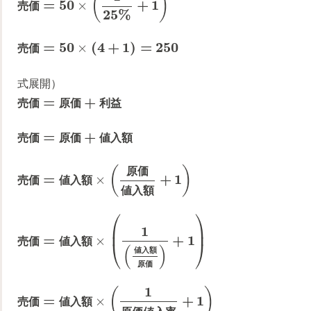
(
)
=
50
+
1
×
売
価
25
%
=
50
(
4
+
1
)
=
250
×
売
価
式展開）
=
+
売
価
原
価
利
益
=
+
売
価
原
価
値
入
額
(
)
原
価
=
+
1
×
売
価
値
入
額
値
入
額
⎛
⎞
⎜
⎟
1
=
+
1
×
売
価
値
入
額
⎝
⎠
(
)
値
入
額
原
価
1
(
)
=
+
1
×
売
価
値
入
額