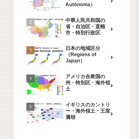
Autónoma）
中華人民共和国の
省・自治区・直轄
市・特別行政区
日本の地域区分
（Regions of
Japan）
アメリカ合衆国の
州・特別区・海外領
土
イギリスのカントリ
ー・海外領土・王室
属領