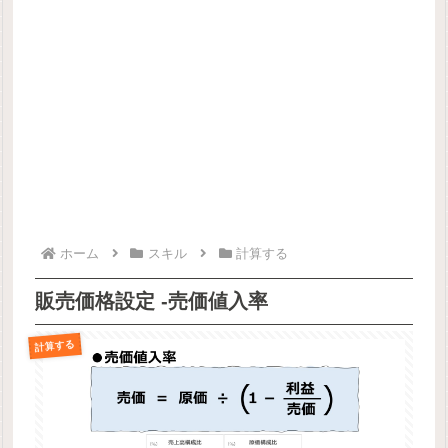
ホーム
スキル
計算する
販売価格設定 -売価値入率
計算する