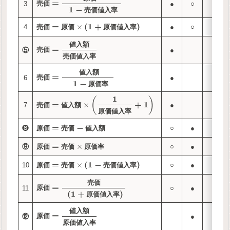
=
3
●
○
売
価
1
−
売
価
値
入
率
=
(
1
+
)
×
4
●
○
売
価
原
価
原
価
値
入
率
値
入
額
=
⑤
●
○
売
価
売
価
値
入
率
値
入
額
=
6
●
○
売
価
1
−
原
価
率
1
(
)
=
+
1
×
7
●
○
売
価
値
入
額
原
価
値
入
率
=
−
❽
○
●
○
原
価
売
価
値
入
額
=
×
⑨
○
●
原
価
売
価
原
価
率
=
(
1
−
)
×
10
○
●
原
価
売
価
売
価
値
入
率
売
価
=
11
○
●
原
価
(
1
+
)
原
価
値
入
率
値
入
額
=
⑫
●
○
原
価
原
価
値
入
率