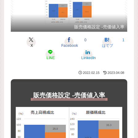
販売価格設定 -売価値入率
0
1
X
Facebook
はてブ
LINE
LinkedIn
2022.02.15
2023.04.08
販売価格設定 -売価値入率