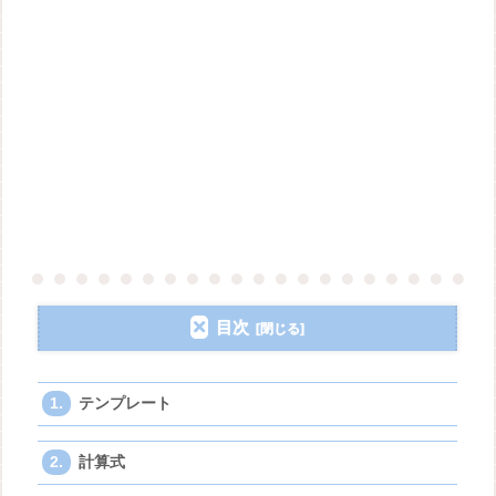
目次
テンプレート
計算式