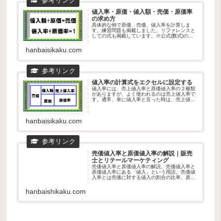
値入率・原価・値入額・売価・原価率
の求め方
具体的な例で原価、売価、値入率を計算しま
す。練習問題も掲載しました。リファレンスと
しての式も掲載しています。※公式(数式)の表
示に時間がかかりますので、式部分の表示には
少々お待ちください。値入額を求めるには仕入
hanbaisikaku.com
売価と仕入原価の差を計算する値...
値入率の計算式をエクセルに設定する
値入率には、売上値入率と原価値入率の２種類
がありますが、よく使われるのは売上値入率で
す。通常、単に値入率と言った時は、売上値入
率の事となります。値入率の計算式元になる数
値売上値入率= 1-原価率原価率から求める場合
売上値入率= 値入額/売価...
hanbaisikaku.com
売価値入率と原価値入率の解説｜販売
士とリテールマーケティング
売価値入率と原価値入率の解説。売価値入率と
原価値入率にある「値入」という用語。売価値
入率とは売価に対する値入の割合の比率。原価
値入率とは原価に対する値入の割合の比率。
hanbaishikaku.com