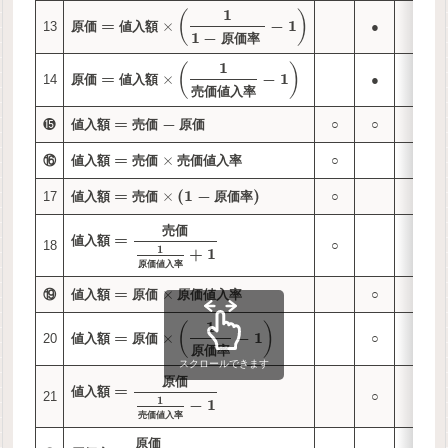
1
(
)
=
−
1
×
13
●
○
原
価
値
入
額
1
−
原
価
率
1
(
)
=
−
1
×
14
●
○
原
価
値
入
額
売
価
値
入
率
=
−
⓯
○
○
●
値
入
額
売
価
原
価
=
×
⑯
○
●
値
入
額
売
価
売
価
値
入
率
=
(
1
−
)
×
17
○
●
値
入
額
売
価
原
価
率
売
価
=
値
入
額
18
○
●
1
+
1
原
価
値
入
率
=
×
⑲
○
●
値
入
額
原
価
原
価
値
入
率
1
(
)
=
−
1
×
20
○
●
値
入
額
原
価
原
価
率
スクロールできます
原
価
=
値
入
額
21
○
●
1
−
1
売
価
値
入
率
原
価