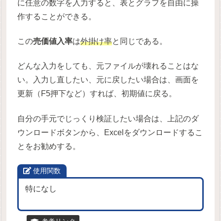
に任意の数字を入力すると、表とグラフを自由に操
作することができる。
この
売価値入率
は
外掛け率
と同じである。
どんな入力をしても、元ファイルが壊れることはな
い。入力し直したい、元に戻したい場合は、画面を
更新（F5押下など）すれば、初期値に戻る。
自分の手元でじっくり検証したい場合は、上記のダ
ウンロードボタンから、Excelをダウンロードするこ
とをお勧めする。
使用関数
特になし