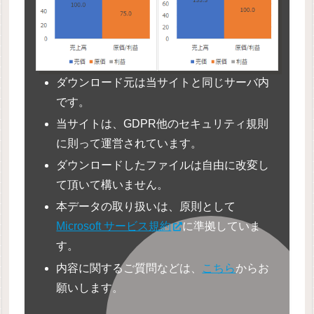
ダウンロード元は当サイトと同じサーバ内
です。
当サイトは、GDPR他のセキュリティ規則
に則って運営されています。
ダウンロードしたファイルは自由に改変し
て頂いて構いません。
本データの取り扱いは、原則として
Microsoft サービス規約
に準拠していま
す。
内容に関するご質問などは、
こちら
からお
願いします。