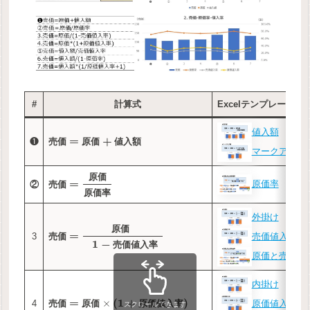
#
計算式
Excelテンプレート
値入額
=
+
❶
売
価
原
価
値
入
額
マークアップ
原
価
=
原価率
②
売
価
原
価
率
外掛け
原
価
=
売価値入率
3
売
価
1
−
売
価
値
入
率
原価と売上高
内掛け
=
(
1
+
)
×
原価値入率
4
売
価
原
価
原
価
値
入
率
スクロールできます