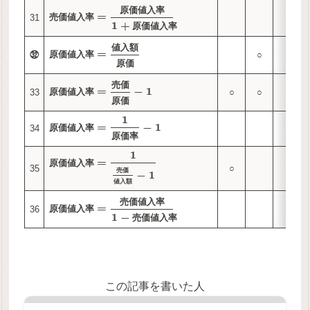
原
価
値
入
率
=
31
売
価
値
入
率
1
+
原
価
値
入
率
値
入
額
=
㉜
○
○
原
価
値
入
率
原
価
売
価
=
−
1
33
○
○
原
価
値
入
率
原
価
1
=
−
1
原
価
値
入
率
34
原
価
率
1
=
原
価
値
入
率
35
○
○
売
価
−
1
値
入
額
売
価
値
入
率
=
36
原
価
値
入
率
1
−
売
価
値
入
率
この記事を書いた人