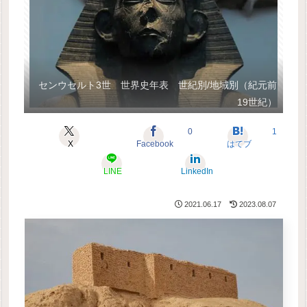
センウセルト3世 世界史年表 世紀別/地域別（紀元前
19世紀）
0
1
X
Facebook
はてブ
LINE
LinkedIn
2021.06.17
2023.08.07