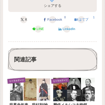
シェアする
0
1
X
Facebook
はてブ
LINE
LinkedIn
関連記事
リベラルアーツ
リベラルアーツ
世界史年表 世紀別/地
歴代メキシコ大統領