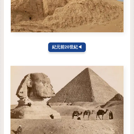
紀元前20世紀◀