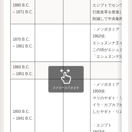
1880 B.C.
エジプトでセンウセル
– 1871 B.C.
行政改革を推進し、州
削減して中央集権体制
・メソポタミア
1862頃:
1870 B.C.
エシュヌンナ王イピク
– 1861 B.C.
この頃がエシュヌンナ
「エシュヌンナ法典」
1860 B.C.
– 1851 B.C.
・メソポタミア
スクロールできます
1850頃:
マリのヤギト・リムと
イラ・カブカブが衝突
1850 B.C.
したヤギト・リムがリ
– 1841 B.C.
・エジプト
1842頃: