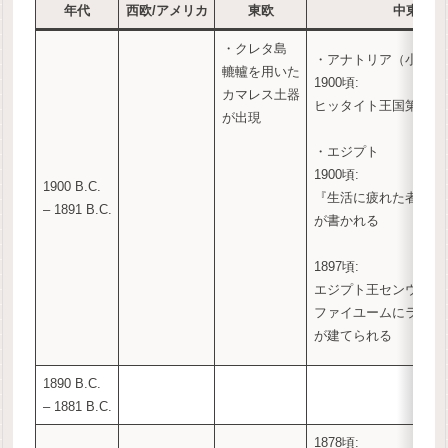
年代
西欧/アメリカ
東欧
中東/ア
・クレタ島
・アナトリア（小アジ
轆轤を用いた
1900頃:
カマレス土器
ヒッタイト王国第1王
が出現
・エジプト
1900頃:
1900 B.C.
『生活に疲れた者の魂
– 1891 B.C.
が書かれる
1897頃:
エジプト王センウセレ
ファイユームにラフー
が建てられる
1890 B.C.
– 1881 B.C.
1878頃: