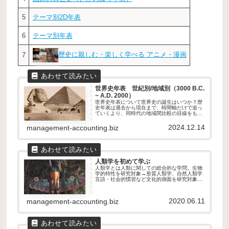
5
テーマ別2D年表
6
テーマ別年表
歴史に親しむ・楽しく学べる アニメ・漫画
7
世界史年表 世紀別/地域別（3000 B.C.
~ A.D. 2000）
世界史年表について世界史の誕生はいつか？歴
史年表は過去から現在まで、時間軸だけで追っ
ていくより、同時代の地域間比較の目線をもっ
て眺めるとより理解が深まる。時間軸と地域軸
の2次元（2D）で世界史年表を読めるようにな
2024.12.14
management-accounting.biz
るのがいい。年表は、「縦読み...
人類学を初めて学ぶ
人類学とは人類に関しての総合的な学問。生物
学的特性を研究対象→形質人類学、自然人類学
言語・社会的慣習など文化的側面を研究対象→
文化人類学、社会人類学ユヴァル・ノア・ハラ
リ (Yuval Noah Harari)ジャレド・ダイアモンド
(Ja...
2020.06.11
management-accounting.biz