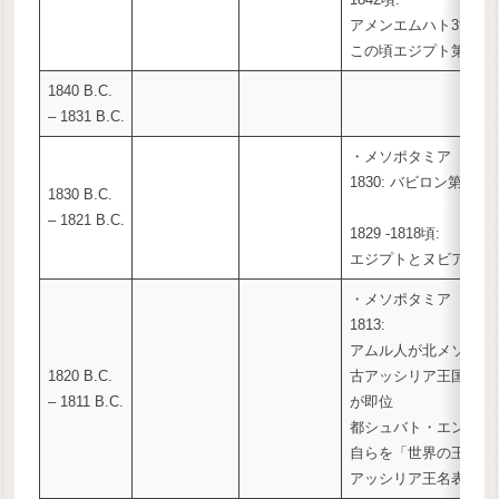
アメンエムハト3世が
この頃エジプト第12
1840 B.C.
– 1831 B.C.
・メソポタミア
1830: バビロン第1王
1830 B.C.
– 1821 B.C.
1829 -1818頃:
エジプトとヌビア間に
・メソポタミア
1813:
アムル人が北メソポタ
1820 B.C.
古アッシリア王国のシ
– 1811 B.C.
が即位
都シュバト・エンリル
自らを「世界の王」と
アッシリア王名表を初