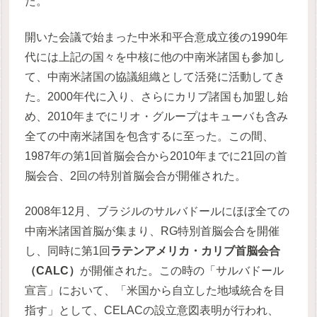
た。
開いた会議で始まった中米和平合意成立後の1990年
代には上記の国々を中核に他の中南米諸国も参加し
て、中南米諸国の協議組織として活発に活動してき
た。2000年代に入り、さらにカリブ諸国も加盟し始
め、2010年までにリオ・グループはキューバも含み
全ての中南米諸国を包含するに至った。この間、
1987年の第1回首脳会合から2010年までに21回の首
脳会合、2回の特別首脳会合が開催された。
2008年12月、ブラジルのサルバドールにほぼ全ての
中南米諸国首脳が集まり、RG特別首脳会合を開催
し、同時に第1回
ラテンアメリカ・カリブ首脳会合
（CALC）
が開催された。この時の「サルバドール
宣言」において、「米国から自立した地域統合を目
指す」として、CELACの設立意図表明が行われ、