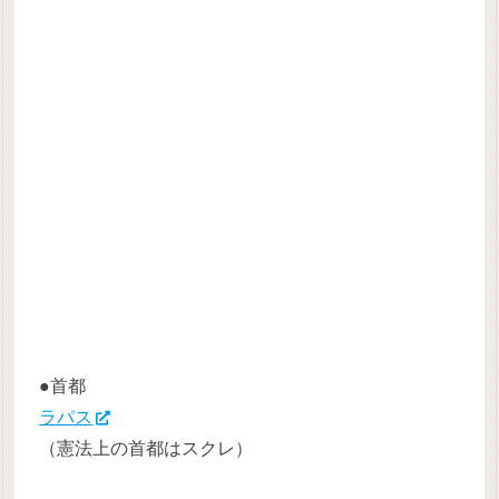
●首都
ラパス
（憲法上の首都はスクレ）