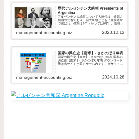
歴代アルゼンチン大統領 Presidents of
Argentina
アルゼンチン大統領について大統領は、連邦共
和国の元首であり、副大統領とともに直接選挙
で選ばれ、任期は4年（かつては6年）。現職大
統領の大統領選挙への再出馬（当選した場合は
再選）は1回のみ認められている。大統領と内
2023.12.12
management-accounting.biz
閣は行政権を行使し、首相（J...
国家の興亡史【南米】- さかのぼり年表
国家の興亡史【南米】- さかのぼり年表 国家の
興亡史【南米】- さかのぼり年表 ダウンロード
元は当サイトと同じサーバ内です。当サイト
は、GDPR他のセキュリティ規則に則って運営
されています。ダウンロードしたファイルは自
由に改変して頂いて構い...
2024.10.28
management-accounting.biz