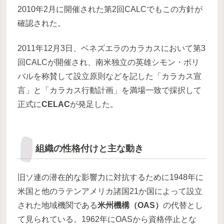
2010年2月に開催された第2回CALCでもこの方針が
確認された。
2011年12月3日、ベネズエラのカラカスにおいて第3
回CALCが開催され、南米独立の英雄シモン・ボリ
バルを称賛して設立原則などを記した「カラカス宣
言」と「カラカス行動計画」を満場一致で採択して
正式に
CELAC
が発足した。
組織の性格付けと主な動き
旧ソ連の潜在的な影響力に対抗するために1948年に
米国と他のラテンアメリカ諸国21か国によって設立
された地域機関である
米州機構（OAS）
の代替とし
て見られている。1962年にOASから資格停止とな