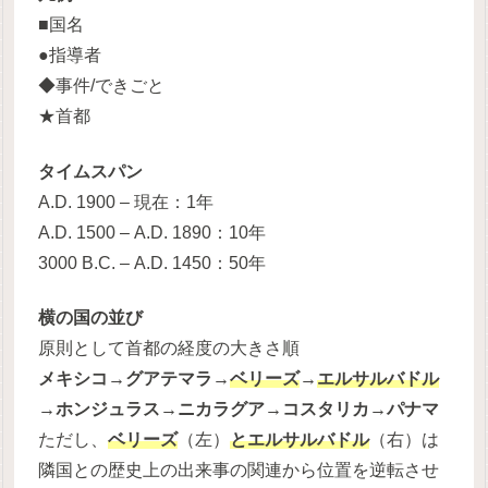
■国名
●指導者
◆事件/できごと
★首都
タイムスパン
A.D. 1900 – 現在：1年
A.D. 1500 – A.D. 1890：10年
3000 B.C. – A.D. 1450：50年
横の国の並び
原則として首都の経度の大きさ順
メキシコ→グアテマラ→
ベリーズ
→
エルサルバドル
→ホンジュラス→ニカラグア→コスタリカ→パナマ
ただし、
ベリーズ
（左）
とエルサルバドル
（右）は
隣国との歴史上の出来事の関連から位置を逆転させ