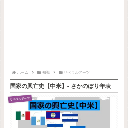
ホーム
知識
リベラルアーツ
国家の興亡史【中米】- さかのぼり年表
リベラルアーツ