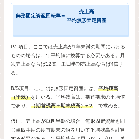
売
上
高
無
形
固
定
資
産
回
転
率
＝
平
均
無
形
固
定
資
産
P/L項目、ここでは売上高が1年未満の期間における
ものの場合は、年平均値に換算する必要がある。月
次売上高ならば12倍、単四半期売上高ならば4倍す
る。
B/S項目、ここでは無形固定資産には、
平均残高
（平残）
を用いる。平均残高は、期首期末の平均値
であり、
（期首残高＋期末残高）÷２
で求める。
仮に、売上高が単四半期の場合、無形固定資産も同
じ単四半期の期首期末の値を用いて平均残高を計算
する必要がある。年平均残高は用いない。但し、単