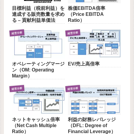
目標利益（税前利益）を
株価EBITDA倍率
達成する販売数量を求め
（Price EBITDA
る – 貢献利益単価法
Ratio）
経営分析
経営分析
オペレーティングマージ
EV/売上高倍率
ン（OM: Operating
Margin）
経営分析
経営分析
ネットキャッシュ倍率
利益の財務レバレッジ
（Net Cash Multiple
（DFL: Degree of
Ratio）
Financial Leverage）