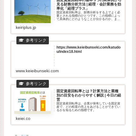
固定資産回転率の基本 3つの具体例から
見る財務分析方法 | 経理・会計業務を効
率化「経理プラス」
固定資産回転率は、財務分析をする上でよく必
要とされる指標のひとつです。この指標によっ
て具体的にどのようなことが分かるのか、また
はどれくらいの数値であれば理想的なのか、ご
存知でしょうか。今回は、固定資産回転率の概
keiriplus.jp
要をはじめ、計算式や分析の方法...
https://www.keieibunseki.com/katudo
u/index18.html
www.keieibunseki.com
固定資産回転率とは？計算方法と業種
別の目安をわかりやすく解説 | 今日の経
営
固定資産回転率は、企業が保有している固定資
産で、どの程度の売上をあげることができてい
るかを知るための指標です。
keiei.co