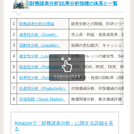
[財務諸表分析]比率分析指標の体系と一覧
1
財務諸表分析の理論
経営分析との関係、EVAツリー
2
成長性分析（Growth）
売上高・利益・資産成長率、持続可
3
流動性分析（Liquidity）
短期の支払能力、キャッシュフロー
4
健全性分析（Leverage）
財務レバレッジの健全性、Solvency
5
収益性分析（Profitability）
ROS、ROA、ROE、DOE、ROIC、
スクロールできます
6
効率性分析（Activity）
各種資産・負債の回転率（回転日数
7
生産性分析（Productivity）
付加価値分析、付加価値の分配
8
市場指標（Stock Market）
株価関連分析、株主価値評価
Amazonで「財務諸表分析」に関する詳細を見
る