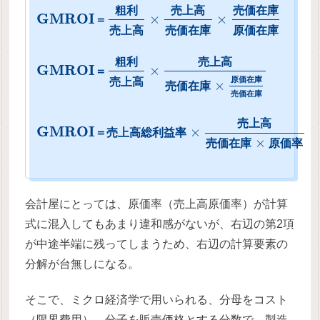
粗
利
売
上
高
売
価
在
庫
G
M
R
O
I
×
×
＝
売
上
高
売
価
在
庫
原
価
在
庫
粗
利
売
上
高
G
M
R
O
I
×
＝
原
価
在
庫
売
上
高
×
売
価
在
庫
売
価
在
庫
売
上
高
G
M
R
O
I
×
＝
売
上
高
総
利
益
率
×
売
価
在
庫
原
価
率
会計屋にとっては、原価率（売上高原価率）が計算
式に混入してもあまり違和感がないが、右辺の第2項
が中途半端に残ってしまうため、右辺の計算要素の
分解が台無しになる。
そこで、ミクロ経済学で用いられる、分母をコスト
（限界費用）、分子を販売価格とする分数で、製造