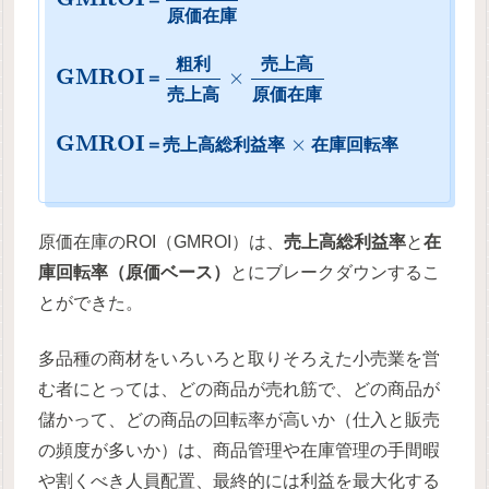
原
価
在
庫
粗
利
売
上
高
G
M
R
O
I
×
＝
売
上
高
原
価
在
庫
G
M
R
O
I
×
＝
売
上
高
総
利
益
率
在
庫
回
転
率
原価在庫のROI（GMROI）は、
売上高総利益率
と
在
庫回転率（原価ベース）
とにブレークダウンするこ
とができた。
多品種の商材をいろいろと取りそろえた小売業を営
む者にとっては、どの商品が売れ筋で、どの商品が
儲かって、どの商品の回転率が高いか（仕入と販売
の頻度が多いか）は、商品管理や在庫管理の手間暇
や割くべき人員配置、最終的には利益を最大化する