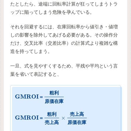
たとしたら、途端に回転率計算が狂ってしまうトラ
ップに陥ってしまう危険を孕んでいる。
それを回避するには、在庫回転率から値引き・値増
しの影響を除外してあげる必要がある。その操作分
だけ、交叉比率（交差比率）の計算式より複雑な構
造を持ってしまう。
一旦、式を見やすくするため、平残や平均という言
葉を省いて表記すると、
粗
利
G
M
R
O
I
＝
原
価
在
庫
粗
利
売
上
高
G
M
R
O
I
×
＝
売
上
高
原
価
在
庫