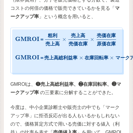
コストの何倍の価格で販売できているかを見る「
マ
ークアップ率
」という概念を用いると、
粗
利
売
上
高
売
価
在
庫
G
M
R
O
I
×
×
＝
売
上
高
売
価
在
庫
原
価
在
庫
G
M
R
O
I
×
×
＝
売
上
高
総
利
益
率
在
庫
回
転
率
マ
ー
ク
GMROIは、
❶売上高総利益率、❷在庫回転率、❸マ
ークアップ率
の三要素に分解することができた。
今度は、中小企業診断士や販売士の中でも「マーク
アップ率」に拒否反応が出る人もいるかもしれない
ので、価格算定方式で用いる売価に対する値入（利
益）の比率を表す「
売価値入率
」を用いて、GMROI