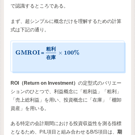
で認識するところである。
まず、超シンプルに概念だけを理解するための計算
式は下記の通り。
粗
利
G
M
R
O
I
100
%
×
＝
在
庫
ROI（Return on Investment）
の定型式のバリエー
ションのひとつで、利益概念に「粗利益」「粗利」
「売上総利益」を用い、投資概念に「在庫」「棚卸
資産」を用いる。
ある特定の会計期間における投資収益性を測る指標
となるため、P/L項目と組み合わせるB/S項目は、
期