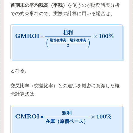
首期末の平均残高（平残）
を使うのが財務諸表分析
での約束事なので、実際の計算に用いる場合は、
粗
利
G
M
R
O
I
100
%
×
＝
(
)
+
期
首
在
庫
高
期
末
在
庫
高
2
となる。
交叉比率（交差比率）との違いを厳密に意識した概
念計算式は、
粗
利
G
M
R
O
I
100
%
×
＝
在
庫
（
原
価
ベ
ー
ス
）