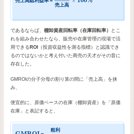
100
%
×
売
上
高
総
利
益
率
＝
売
上
高
であるならば、
棚卸資産回転率（在庫回転率）
とこ
れを組み合わせたなら、販売や在庫管理の現場で活
用できる
ROI
（投資収益性を測る指標）と認識でき
るのではないかと考え付いた商売の天才がその昔に
存在した。
GMROIの分子分母の割り算の間に「売上高」を挟
み、
便宜的に、原価ベースの在庫（棚卸資産）を「原価
在庫」と表記すると、
粗
利
G
M
R
O
I
＝