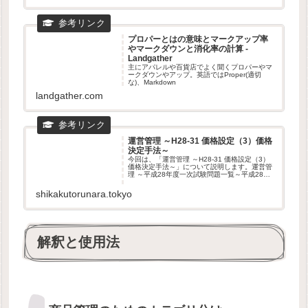
プロパーとはの意味とマークアップ率
やマークダウンと消化率の計算 -
Landgather
主にアパレルや百貨店でよく聞くプロパーやマ
ークダウンやアップ。英語ではProper(適切
な)、Markdown
landgather.com
運営管理 ～H28-31 価格設定（3）価格
決定手法～
今回は、「運営管理 ～H28-31 価格設定（3）
価格決定手法～」について説明します。運営管
理 ～平成28年度一次試験問題一覧～平成28年
度の試験問題に関する解説は、以下のページを
参照してください。 運営管理 ～平成28年度一
shikakutorunara.tokyo
次試験問題一
解釈と使用法