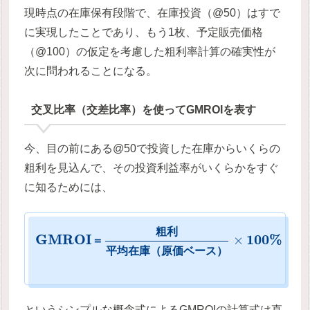
現時点の在庫保有段階で、在庫投資（@50）はすで
に実現したことであり、もう1枚、予定販売価格
（@100）の仮定を考慮した粗利率計算の確実性が
次に問われることになる。
交叉比率（交差比率）を使ってGMROIを表す
今、目の前にある@50で投資した在庫からいくらの
粗利を見込んで、その投資利益率がいくらかをすぐ
に知るためには、
粗
利
G
M
R
O
I
100
%
×
＝
平
均
在
庫
（
原
価
ベ
ー
ス
）
というシンプルな概念式によるGMROIの計算式は直