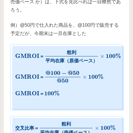
売価ベース か）は、下式を見比べれば一目瞭然であ
ろう。
例）@50円で仕入れた商品を、@100円で販売する
予定だが、今期末は一旦在庫とした
粗
利
G
M
R
O
I
100
%
×
＝
平
均
在
庫
（
原
価
ベ
ー
ス
）
@
100
−
@
50
G
M
R
O
I
100
%
×
＝
@
50
G
M
R
O
I
100
%
＝
粗
利
100
%
×
交
叉
比
率
＝
平
均
在
庫
（
売
価
ベ
ー
ス
）