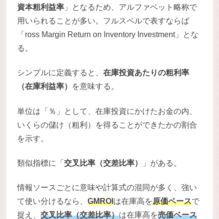
資本粗利益率
」となるため、アルファベット略称で
用いられることが多い。フルスペルで表すならば
「ross Margin Return on Inventory Investment」とな
る。
シンプルに定義すると、
在庫投資あたりの粗利率
（在庫利益率）
を意味する。
単位は「％」として、在庫投資にかけたお金の内、
いくらの儲け（粗利）を得ることができたかの割合
を示す。
類似指標に「
交叉比率（交差比率）
」がある。
情報ソースごとに意味や計算式の混同が多く、強い
て使い分けるなら、
GMROI
は在庫高を
原価ベース
で
捉え、
交叉比率（交差比率）
は在庫高を
売価ベース