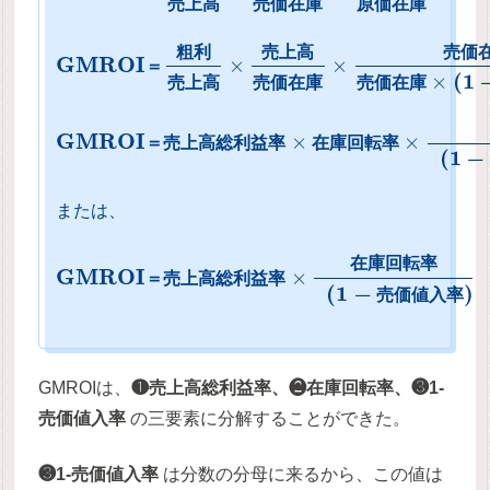
売
上
高
売
価
在
庫
原
価
在
庫
粗
利
売
上
高
売
価
G
M
R
O
I
×
×
＝
(
1
×
売
上
高
売
価
在
庫
売
価
在
庫
G
M
R
O
I
×
×
＝
売
上
高
総
利
益
率
在
庫
回
転
率
(
1
−
または、
在
庫
回
転
率
G
M
R
O
I
×
＝
売
上
高
総
利
益
率
(
1
−
)
売
価
値
入
率
GMROIは、
❶売上高総利益率、❷在庫回転率、❸1-
売価値入率
の三要素に分解することができた。
❸1-売価値入率
は分数の分母に来るから、この値は