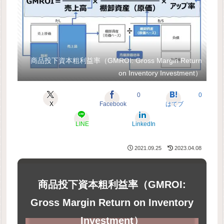
商品投下資本粗利益率（GMROI: Gross Margin Return
on Inventory Investment）
0
0
X
Facebook
はてブ
LINE
LinkedIn
2021.09.25
2023.04.08
商品投下資本粗利益率（GMROI:
Gross Margin Return on Inventory
Investment）