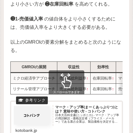
より小さい方が
❷在庫回転率
を高めてくれる。
❸1-売価値入率
の値自体をより小さくするために
は、売価値入率をより大きくする必要がある。
以上のGMROIの要素分解をまとめると次のようにな
る。
GMROIの展開
収益性
効率性
付加
ミクロ経済学アプローチ
売上高総利益率
↑
在庫回転率
↑
マーク
リテール管理アプローチ
売上高総利益率
↑
在庫回転率
↑
売価値
スクロールできます
マーク・アップ率(まーくあっぷりつ)と
は？ 意味や使い方 - コトバンク
日本大百科全書(ニッポニカ) - マーク・アップ率
の用語解説 - 価格設定者（プライス・メーカ
ー）である寡占企業は、製品価格を決定すると
きに、製品一単位当りに要する生産コスト（単
位費用）に一定の利潤を積み増しする。その積
kotobank.jp
み増し分（マーク・ア...