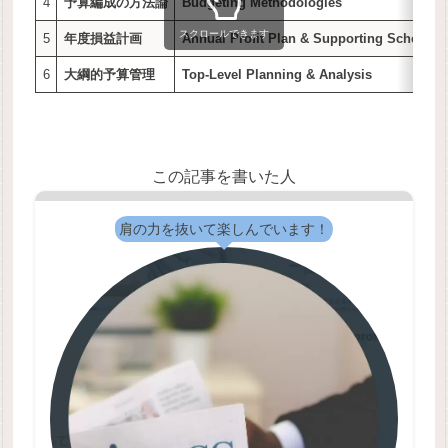
4
予算編成の方法論
Budgeting Methodologies
スクロールできます
5
年度損益計画
Annual Profit Plan & Supporting Schedule
6
大綱的予算管理
Top-Level Planning & Analysis
この記事を書いた人
肩の力を抜いて楽しんでいます！