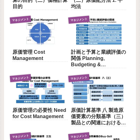
算の目的（二）価格計算
（二）原価配分法 1. 平
目的
均法
マネジメント
マネジメント
原価管理 Cost
計画と予算と業績評価の
Management
関係 Planning,
Budgeting &
Performance
Evaluation
マネジメント
マネジメント
原価管理の必要性 Need
原価計算基準 八 製造原
for Cost Management
価要素の分類基準（三）
製品との関連における分
類
マネジメント
マネジメント