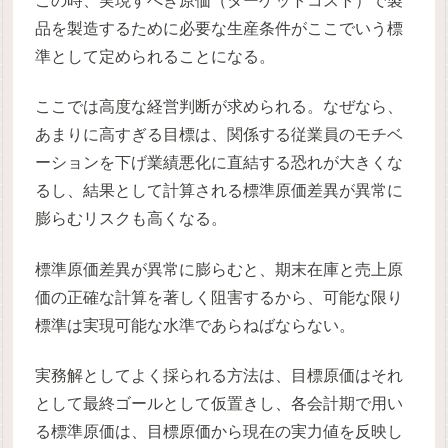
この時、実現すべき原価（ターゲットコスト）で製
品を製造するために必要な生産条件がここでいう標
準として定められることになる。
ここでは高度な経営判断が求められる。なぜなら、
あまりに高すぎる目標は、関係する従業員のモチベ
ーションを下げ業績悪化に直結する恐れが大きくな
るし、結果として計算される標準原価差異が異常に
膨らむリスクも高くなる。
標準原価差異が異常に膨らむと、期末在庫と売上原
価の正確な計算を著しく阻害するから、可能な限り
標準は実現可能な水準であらねばならない。
実務解としてよく採られる方法は、目標原価はそれ
として最終ゴールとして仮置きし、各会計期で用い
る標準原価は、目標原価から現在の実力値を反映し