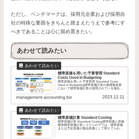
ただし、ベンチマークは、採用元企業および採用自
社の特殊な要因をきちんと踏まえたうえで参考にす
べきであることは心に留め置きたい。
あわせて読みたい
標準原価を用いた予算管理 Standard
Costs Used in Budgeting
標準原価を用いた予算管理 Standard Costs
Used in Budgeting標準原価計算の基礎製造業
において標準原価計算が採用されている場合、
標準原価（standard cost）、予算原価
（budgeted cost）、計画...
2023.12.11
management-accounting.biz
標準原価計算 Standard Costing
標準原価計算 Standard Costing標準原価と原価
標準標準原価計算システムの下では、標準原価
または予定原価が製品原価として割りてられる
ことになる。原価標準（cost standard）は、製
品1単位を製造するのに必要な経済的要素の...