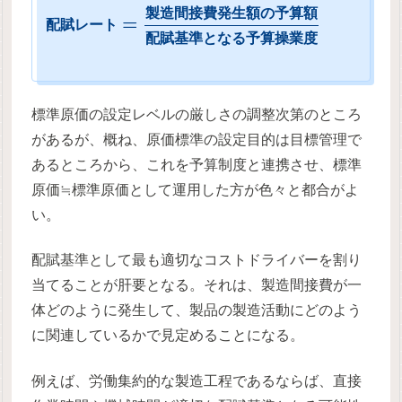
製
造
間
接
費
発
生
額
の
予
算
額
=
配
賦
レ
ー
ト
配
賦
基
準
と
な
る
予
算
操
業
度
標準原価の設定レベルの厳しさの調整次第のところ
があるが、概ね、原価標準の設定目的は目標管理で
あるところから、これを予算制度と連携させ、標準
原価≒標準原価として運用した方が色々と都合がよ
い。
配賦基準として最も適切なコストドライバーを割り
当てることが肝要となる。それは、製造間接費が一
体どのように発生して、製品の製造活動にどのよう
に関連しているかで見定めることになる。
例えば、労働集約的な製造工程であるならば、直接