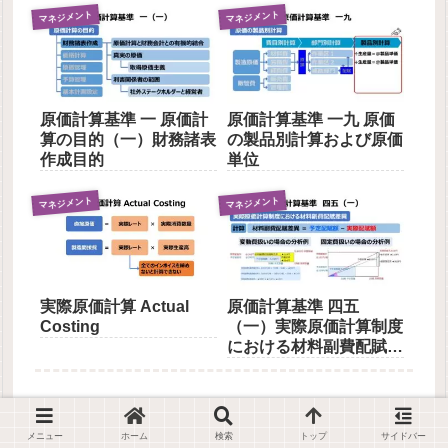
マネジメント
マネジメント
原価計算基準 一 原価計
原価計算基準 一九 原価
算の目的（一）財務諸表
の製品別計算および原価
作成目的
単位
マネジメント
マネジメント
実際原価計算 Actual
原価計算基準 四五
Costing
（一）実際原価計算制度
における材料副費配賦差
異
メニュー
ホーム
検索
トップ
サイドバー