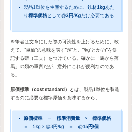
製品1単位を生産するために、鉄材
1kg
あた
り
標準価格
として
@3円/Kg
だけ必要である
※筆者は文章にした際の可読性を上げるために、敢
えて、”単価”の意味を表す”@”と、”/kg”とか”/h”を併
記する癖（工夫）をつけている。確かに「馬から落
馬」の類の重言だが、意外にこれが便利なのであ
る。
原価標準（cost standard）
とは、製品1単位を製造
するのに必要な標準原価を意味するから、
原価標準
＝
標準消費量
×
標準価格
＝ 5kg × @3円/kg ＝
@15円/個