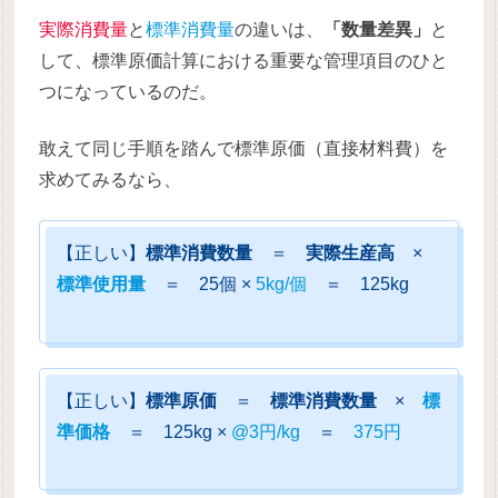
実際消費量
と
標準消費量
の違いは、
「数量差異」
と
して、標準原価計算における重要な管理項目のひと
つになっているのだ。
敢えて同じ手順を踏んで標準原価（直接材料費）を
求めてみるなら、
【正しい】
標準消費数量
＝
実際生産高
×
標準使用量
＝ 25個 ×
5kg
/個
＝ 125kg
【正しい】
標準原価
＝
標準消費数量
×
標
準価格
＝ 125kg ×
@3円/kg
＝
375円