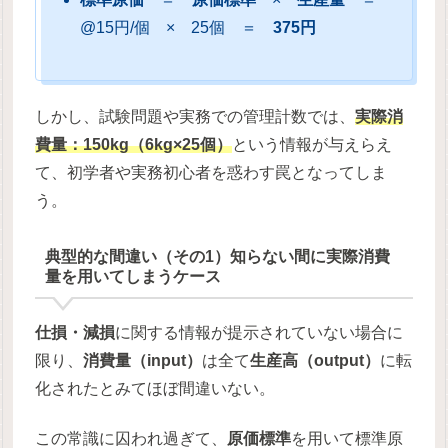
@15円/個 × 25個 ＝
375円
しかし、試験問題や実務での管理計数では、
実際消
費量：150kg（6kg×25個）
という情報が与えらえ
て、初学者や実務初心者を惑わす罠となってしま
う。
典型的な間違い（その1）知らない間に実際消費
量を用いてしまうケース
仕損・減損
に関する情報が提示されていない場合に
限り、
消費量（input）
は全て
生産高（output）
に転
化されたとみてほぼ間違いない。
この常識に囚われ過ぎて、
原価標準
を用いて標準原