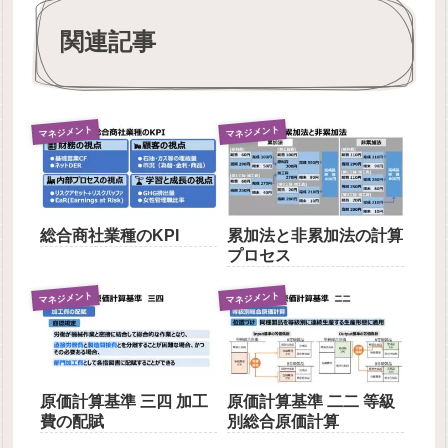
関連記事
マネジメント
マネジメント
総合商社業種のKPI
累加法と非累加法の計算
プロセス
マネジメント
マネジメント
原価計算基準 三四 加工
原価計算基準 二二 等級
費の配賦
別総合原価計算