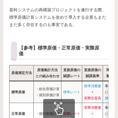
基幹システムの再構築プロジェクトを遂行する際、
標準原価計算システムを改めて導入する企業もまだ
まだ多く存在するのも事実である。
【参考】標準原価・正常原価・実際原
価
原価集計方法
直接原価の
直接原価の
間接原
原価測定方法
との組み合わせ
賦課レート
賦課基準
配賦レ
標準消費量
事前測
・総合原価計算
標準原価
標準レート
×
による
・個別原価計算
実際生産高
標準レ
実際消費量
事前見
正常原価
・個別原価計算
実際レート
×
による