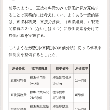
前章のように、直接材料費のみで原価計算が完結す
ることは実務的には考えにくい。よくある一般的姿
は、直接材料費、直接労務費、（直接経費、）製造
間接費の３つ（ないしは４つ）に原価要素を分けて
原価計算を実施する。
このような形態別×直間別の原価分類に従って標準原
価制度を整備するとしたら、
原価要素
標準消費量
標準価格
原価標準
標準使用量
標準消費価格
直接材料費
15円/個
5kg/個
3円/kg
標準作業時間
標準賃率
直接労務費
8円/個
2時間/個
4円/時間
標準配賦基準
標準配賦率
製造間接費
10円/個