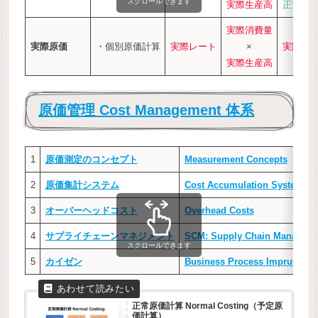
スクロールできます
実際生産高
正常レ
実際消費量
実際原価
・個別原価計算
実際レート
×
実際レ
実際生産高
原価管理 Cost Management 体系
1
原価測定のコンセプト
Measurement Concepts
2
原価集計システム
Cost Accumulation Systems
3
オーバーヘッドコスト
Overhead Costs
4
サプライチェーンマネジメント
SCM: Supply Chain Managem
スクロールできます
5
カイゼン
Business Process Impruveme
正常原価計算 Normal Costing（予定原
価計算）