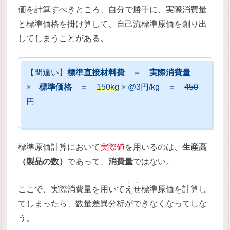
価を計算すべきところ、自分で勝手に、実際消費量
と標準価格を掛け算して、自己流標準原価を創り出
してしまうことがある。
【間違い】
標準直接材料費
＝
実際消費量
×
標準価格
＝
150kg
× @3円/kg ＝
450
円
標準原価計算において
実際値
を用いるのは、
生産高
（製品の数）
であって、
消費量
ではない。
・・
ここで、実際消費量を用いて
えせ
標準原価を計算し
てしまったら、数量差異分析ができなくなってしな
う。