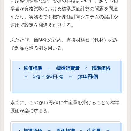
には原価標準だが）を求めればよいのに、多くの初
学者が資格試験における標準原価計算の問題を間違
えたり、実務者でも標準原価計算システムの設計や
運用で設定を間違えたりする。
ふたたび、簡略化のため、直接材料費（鉄材）のみ
で製品を造る例を用いる。
原価標準
＝
標準消費量
×
標準価格
＝ 5kg × @3円/kg ＝
@15円/個
素直に、この@15円/個に生産量を掛けることで標準
原価が楽に求まる。
標準原価
＝
原価標準
×
生産量
＝