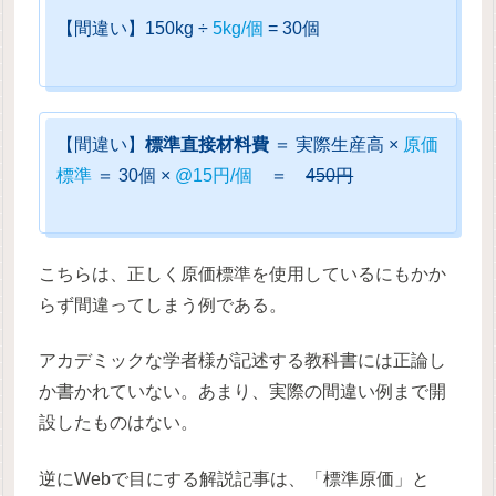
【間違い】150kg ÷
5kg/個
= 30個
【間違い】
標準直接材料費
＝ 実際生産高 ×
原価
標準
＝ 30個 ×
@15円/個
＝
450円
こちらは、正しく原価標準を使用しているにもかか
らず間違ってしまう例である。
アカデミックな学者様が記述する教科書には正論し
か書かれていない。あまり、実際の間違い例まで開
設したものはない。
逆にWebで目にする解説記事は、「標準原価」と