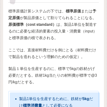
標準原価計算システムの下では、
標準原価
または
予
定原価
が製品原価として割りてられることになる。
原価標準（cost standard）
は、製品1単位を製造す
るのに必要な経済的要素の投入量・消費量（input）
と標準原価の積で表される。
ここでは、直接材料費だけを例にとる（材料費だけ
で製品を造れるという理解のための仮定）。
製品１単位を生産するのに、標準で5kgの鉄材がげ
必要だとする。鉄材1kg当たりの材料費が標準で@3
円/kgだとする。
製品1単位を生産するために、鉄材が
5kg
だ
け
標準消費量
として必要になる