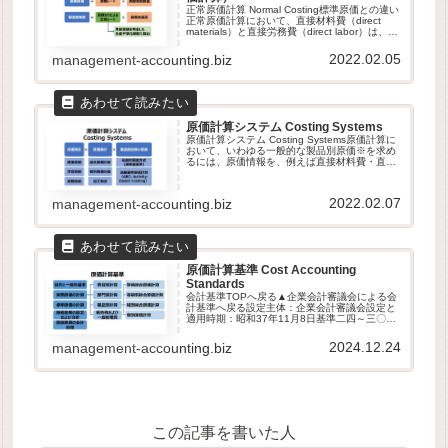
正常原価計算 Normal Costing標準原価との違い
正常原価計算において、直接材料費（direct
materials）と直接労務費（direct labor）は、標
準原価計算とは異なるやり方で完成品に割り当
てられることになる。正常原...
2022.02.05
management-accounting.biz
原価計算システム Costing Systems
原価計算システム Costing Systems原価計算に
おいて、いわゆる一般的な製品別原価※を求め
るには、原価情報を、例えば直接材料費・直接
労務費・製造間接費などの原価要素に❶分類
し、部門や機械・作業区などのコストプールに
❷集計し、最終的...
2022.02.07
management-accounting.biz
原価計算基準 Cost Accounting
Standards
会計基準TOPへ戻る▲企業会計審議会による会
計基準へ戻る設定主体：企業会計審議会設定と
適用時期：昭和37年11月8日基準二四～三〇
は、わざと二一と二二の間に挿入しています！
原価計算基準の体系前文第一章 原価計算の目
2024.12.24
management-accounting.biz
的と原価計算の一般的基準一...
この記事を書いた人