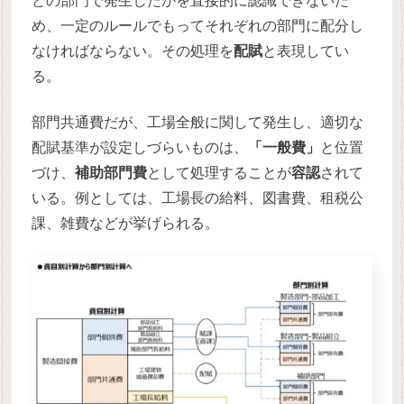
どの部門で発生したかを直接的に認識できないた
め、一定のルールでもってそれぞれの部門に配分し
なければならない。その処理を
配賦
と表現してい
る。
部門共通費だが、工場全般に関して発生し、適切な
配賦基準が設定しづらいものは、
「一般費」
と位置
づけ、
補助部門費
として処理することが
容認
されて
いる。例としては、工場長の給料、図書費、租税公
課、雑費などが挙げられる。