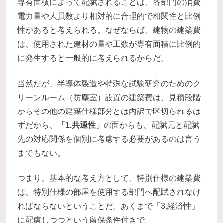
専有面積によって配賦されることは、各部門の消費
電力量や人員数より相対的に合理的で相関性と比例
性があると考えられる。なぜならば、建物の建築費
は、使用された建材の量や工数が専有面積に比例的
に発生すると一般的に考えられるからだ。
当然だが、半導体製造や特殊な試験研究のためのク
リーンルーム（防塵室）設置の建築費は、見積段階
からその他の建築仕様部分とは内訳で区切られるは
ずだから、
「1.共通性」
の面からも、配賦元と配賦
先の対応関係を個別に考慮する必要があるのは言う
までもない。
つまり、基本的な考え方として、特別仕様の建築費
は、特別仕様の部屋を使用する部門へ配賦されなけ
ればならないということだ。あくまで「3.経済性」
に配慮しつつという留保条件付きで。