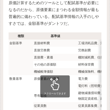
原価計算するためのツールとして配賦基準が必要に
なるのだから、原価要素にまつわる金額情報が最も
普遍的に備わっている。配賦基準情報の入手のしや
すさでは、金額基準がダントツだ。
種類
基準値
金額基準
直接材料費
工場消耗品費、消耗
直接労務費
労務副費
直接費・素価
棚卸減耗費、仕損費
その他の原価額
材料保管費
機械帳簿価額
機械保険料、機械保
数量基準
原価要素の消費量
電力費
電灯料（照明費）
建物減価償却費、不
スクロールできます
専有面積
物固定資産税、建物
従業員数
従業員募集費、福利