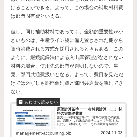
けることができる。よって、この場合の補助材料費
は部門固有費といえる。
但し、同じ補助材料であっても、金額的重要性が小
さいものは、生産ライン脇に備え置きされた棚から
随時消費される方式が採用されるときもある。この
ように、継続記録法による入出庫管理がなされない
材料の場合、使用先の部門が判明しないので、畢
竟、部門共通費扱いとなる。よって、費目を見ただ
けでは必ずしも部門個別費と部門共通費を識別でき
ない。
原価計算基準 一一 材料費計算 （二）材
料の実際消費量
原文一一材料費計算(二) 材料の実際の消費量
は、原則として継続記録法によって計算する。
ただし、材料であって、その消費量を継続記録
法によって計算することが困難なもの又はその
必要のないものについては、たな卸計算法を適
2024.11.03
management-accounting.biz
用することができる。第二章 ...