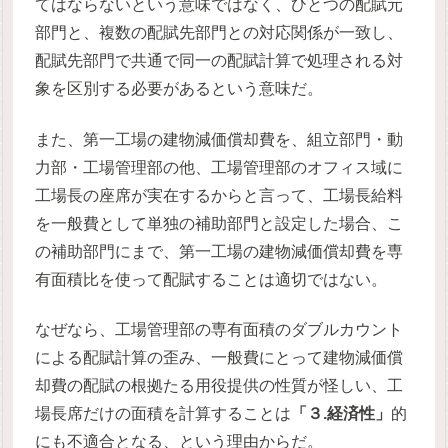
てはならないという意味ではなく、ひとつの配賦元
部門と、複数の配賦先部門との対応関係が一致し、
配賦先部門で共通で同一の配賦計算で処理される対
象を区別する必要があるという意味だ。
また、第一工場の建物減価償却費を、組立部門・動
力部・工場管理部の他、工場管理部のオフィス域に
工場長の座席が実在するからと言って、工場長給料
を一般費として単独の補助部門と設定した場合、こ
の補助部門にまで、第一工場の建物減価償却費を専
有面積比を使って配賦することは適切ではない。
なぜなら、工場管理部の専有面積のダブルカウント
による配賦計算の歪み、一般費にとって建物減価償
却費の配賦の根拠たる用役提供の性質が怪しい、工
場長席だけの面積を計算することは
「３.経済性」
的
にも不適合となる、という理由からだ。