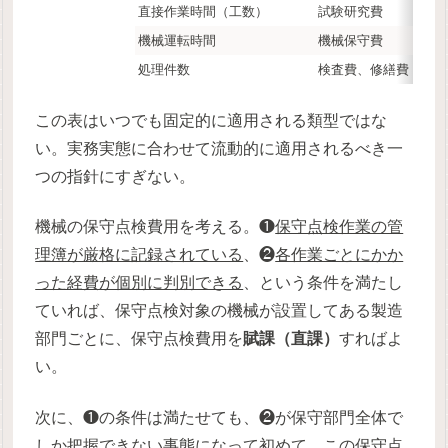
直接作業時間（工数）
試験研究費
機械運転時間
機械保守費
処理件数
検査費、修繕費
この表はいつでも固定的に適用される類型ではな
い。実務実態に合わせて流動的に適用されるべき一
つの指針にすぎない。
機械の保守点検費用を考える。❶
保守点検作業の管
理簿が厳格に記録されている
、❷
各作業ごとにかか
った経費が個別に判別できる
、という条件を満たし
ていれば、保守点検対象の機械が設置してある製造
部門ごとに、保守点検費用を
賦課（直課）
すればよ
い。
次に、❶の条件は満たせても、❷が保守部門全体で
しか把握できない事態になって初めて、この保守点