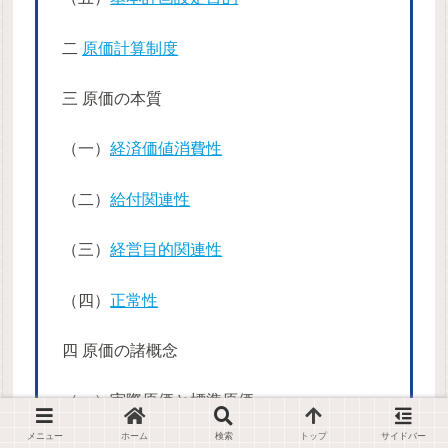
二
原価計算制度
三 原価の本質
（一）
経済価値消費性
（二）
給付関連性
（三）
経営目的関連性
（四）
正常性
四 原価の諸概念
（一）実際原価と標準原価
メニュー
ホーム
検索
トップ
サイドバー