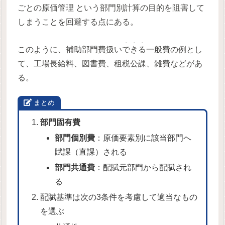
ごとの原価管理 という部門別計算の目的を阻害して
しまうことを回避する点にある。
・・・
このように、補助部門費扱い
できる
一般費の例とし
て、工場長給料、図書費、租税公課、雑費などがあ
る。
まとめ
部門固有費
部門個別費
：原価要素別に該当部門へ
賦課（直課）される
部門共通費
：配賦元部門から配賦され
る
配賦基準は次の3条件を考慮して適当なもの
を選ぶ