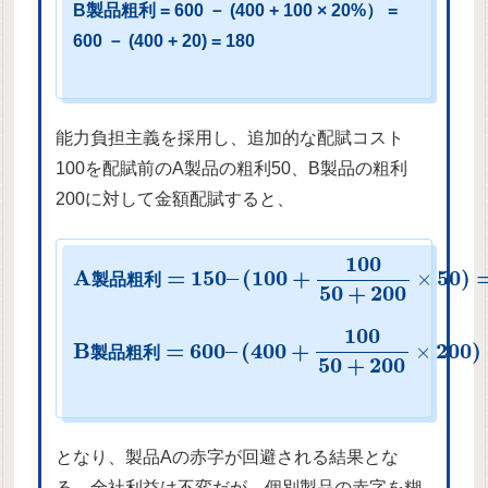
B製品粗利 = 600 － (400 + 100 × 20%） =
600 － (400 + 20) = 180
能力負担主義を採用し、追加的な配賦コスト
100を配賦前のA製品の粗利50、B製品の粗利
200に対して金額配賦すると、
100
A
=
150
–
(
100
+
50
)
×
製
品
粗
利
50
+
200
100
B
=
600
–
(
400
+
200
)
×
製
品
粗
利
50
+
200
となり、製品Aの赤字が回避される結果とな
る。全社利益は不変だが、個別製品の赤字を糊