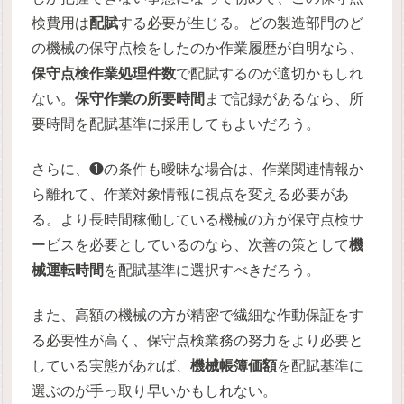
検費用は
配賦
する必要が生じる。どの製造部門のど
の機械の保守点検をしたのか作業履歴が自明なら、
保守点検作業処理件数
で配賦するのが適切かもしれ
ない。
保守作業の所要時間
まで記録があるなら、所
要時間を配賦基準に採用してもよいだろう。
さらに、❶の条件も曖昧な場合は、作業関連情報か
ら離れて、作業対象情報に視点を変える必要があ
る。より長時間稼働している機械の方が保守点検サ
ービスを必要としているのなら、次善の策として
機
械運転時間
を配賦基準に選択すべきだろう。
また、高額の機械の方が精密で繊細な作動保証をす
る必要性が高く、保守点検業務の努力をより必要と
している実態があれば、
機械帳簿価額
を配賦基準に
選ぶのが手っ取り早いかもしれない。