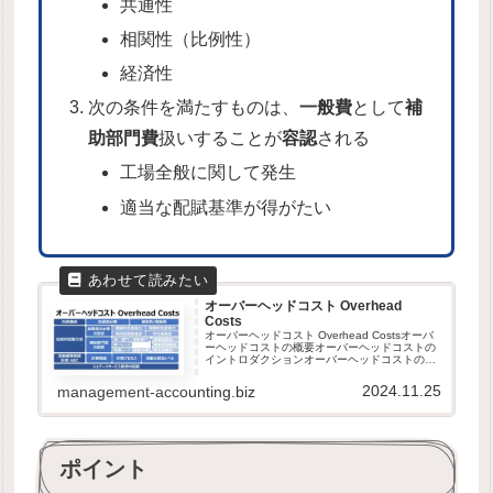
共通性
相関性（比例性）
経済性
次の条件を満たすものは、
一般費
として
補
助部門費
扱いすることが
容認
される
工場全般に関して発生
適当な配賦基準が得がたい
オーバーヘッドコスト Overhead
Costs
オーバーヘッドコスト Overhead Costsオーバ
ーヘッドコストの概要オーバーヘッドコストの
イントロダクションオーバーヘッドコストの位
置づけ工場間接費 factory overhead間接材料費
間接労務費製造管理費操業度との関連による...
2024.11.25
management-accounting.biz
ポイント