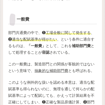
一般費
部門共通費の中で、❶
工場全般に関して発生する
、
❷
適当な配賦基準が得がたい
、という条件に適合す
るものは、
「一般費」
として、これを
補助部門費
と
して処理することが
容認
されている。
この一般費は、製造部門との関係が客観的ではない
という意味で、
抽象的な補助部門費
とも呼ばれる。
このような例外的な扱いを認める本意は、適当な配
賦基準も得られないのに、無理を通して何らかの配
賦基準によって配賦しても、かえって計算結果を不
正確にしてしまい、❶正確な製品原価計算、❷部門