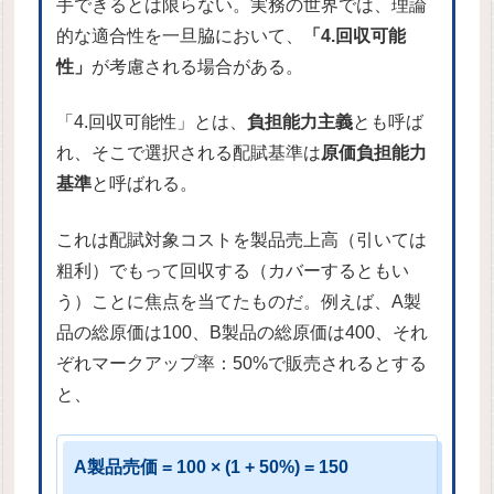
手できるとは限らない。実務の世界では、理論
的な適合性を一旦脇において、
「4.回収可能
性」
が考慮される場合がある。
「4.回収可能性」とは、
負担能力主義
とも呼ば
れ、そこで選択される配賦基準は
原価負担能力
基準
と呼ばれる。
これは配賦対象コストを製品売上高（引いては
粗利）でもって回収する（カバーするともい
う）ことに焦点を当てたものだ。例えば、A製
品の総原価は100、B製品の総原価は400、それ
ぞれマークアップ率：50%で販売されるとする
と、
A製品売価 = 100 × (1 + 50%) = 150