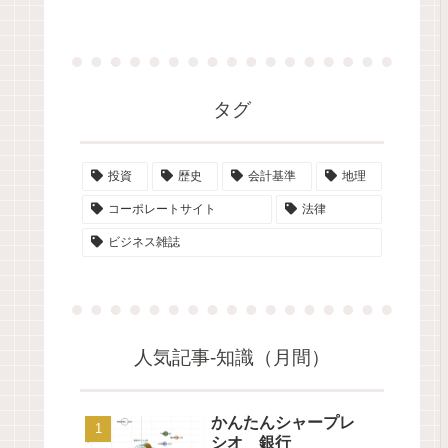
タグ
投資
歴史
会計基準
地理
コーポレートサイト
法律
ビジネス雑誌
人気記事-知識（月間）
かんたんシャープレ
シオ 銀行