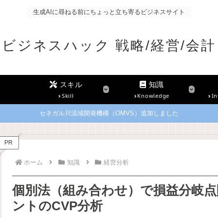
生成AIに尋ねる前にちょっと立ち寄るビジネスサイト
ビジネスハック 戦略/経営/会計
スキル
知識
Skill
Knowledge
In
セネガル川流域開発機構（OMVS）追加しました
PR
ホーム
知識
経営分析
個別法（組み合わせ）で損益分岐点販
ントのCVP分析