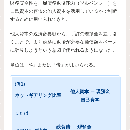
財務安全性を、❷債務返済能力（ソルベンシー）を
自己資本の何倍の他人資本を活用しているかで判断
するために用いられてきた。
他人資本の返済必要額から、手許の現預金を差し引
くことで、より厳格に返済が必要な負債額をベース
に計算しようという意図で使われるようになった。
単位は「%」または「倍」が用いられる。
(仮1)
−
他
人
資
本
現
預
金
=
ネ
ッ
ト
ギ
ア
リ
ン
グ
比
率
自
己
資
本
または
−
総
負
債
現
預
金