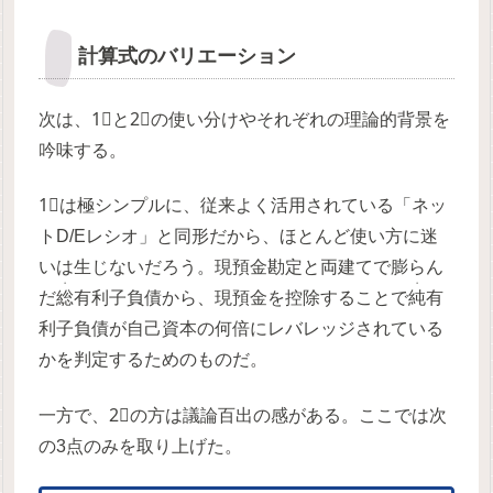
計算式のバリエーション
次は、1⃣と2⃣の使い分けやそれぞれの理論的背景を
吟味する。
1⃣は極シンプルに、従来よく活用されている「ネッ
トD/Eレシオ」と同形だから、ほとんど使い方に迷
いは生じないだろう。現預金勘定と両建てで膨らん
・
・
だ
総
有利子負債から、現預金を控除することで
純
有
利子負債が自己資本の何倍にレバレッジされている
かを判定するためのものだ。
一方で、2⃣の方は議論百出の感がある。ここでは次
の3点のみを取り上げた。