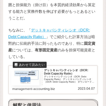
囲と担保能力（掛け目）を本質的経済効果から算定
する能力と実務件数を伸ばす必要がもっとあるとい
うことだ。
ちなみに、「
デットキャパシティレシオ（DCR:
Debt Capacity Ratio）
」でご紹介した計算方法は暗
黙的に伝統的手法に則ったものであり、特に
固定資
・・
産
については、
有形
固定資産
のみを担保可能資産と
している。
デットキャパシティレシオ（DCR:
Debt Capacity Ratio）
デットキャパシティレシオ（DCR: Debt
Capacity Ratio） デットキャパシティレシオ
（DCR: Debt Capacity Ratio） ダウンロード元
は当サイトと同じサーバ内です。当サイトは、
GDPR他のセキュリティ規則...
2023.04.07
management-accounting.biz
解釈と使用法