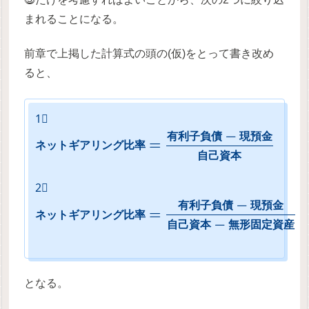
まれることになる。
前章で上掲した計算式の頭の(仮)をとって書き改め
ると、
1⃣
−
有
利
子
負
債
現
預
金
=
ネ
ッ
ト
ギ
ア
リ
ン
グ
比
率
自
己
資
本
2⃣
−
有
利
子
負
債
現
預
金
=
ネ
ッ
ト
ギ
ア
リ
ン
グ
比
率
−
自
己
資
本
無
形
固
定
資
産
となる。