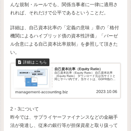
んな規制・ルールでも、関係当事者に一律に適用さ
れれば、それだけで公平であるということだ。
詳細は、自己資本比率の「定義の意味 」章の「格付
機関によるハイブリッド債の資本性評価」「バーゼ
ル合意による自己資本比率規制」を参照して頂きた
い。
自己資本比率（Equity Ratio）
自己資本比率（Equity Ratio） 自己資本比率
（Equity Ratio） ダウンロード元は当サイトと
同じサーバ内です。当サイトは、GDPR他のセ
キュリティ規則に則って運営されています。ダ
ウンロードしたファイルは自由に改変して頂い
て...
2023.10.06
management-accounting.biz
2・3について
昨今では、サプライヤーファイナンスなどの金融手
法が発達し、従来の銀行等が担保資産と取り扱って