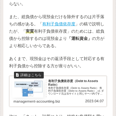
らない。
また、総負債から現預金だけを除外するのは片手落
ちの感がある。「
有利子負債依存度
」の稿で説明し
・・
たが、「
実質
有利子負債依存度」のためには、総負
債から控除するのは現預金より
「運転資金」
の方が
より相応しいからである。
あくまで、現預金はその返済手段として対応する有
利子負債から控除する方が座りがいい。
有利子負債依存度（Debt to Assets
Ratio）
有利子負債依存度（Debt to Assets Ratio） 有
利子負債依存度（Debt to Assets Ratio）_v1 ダ
ウンロード元は当サイトと同じサーバ内です。
当サイトは、GDPR他のセキュリティ規則に則
って運営されています。...
2023.04.07
management-accounting.biz