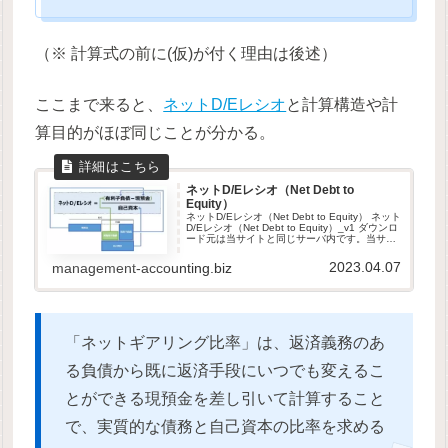
（※ 計算式の前に(仮)が付く理由は後述）
ここまで来ると、
ネットD/Eレシオ
と計算構造や計
算目的がほぼ同じことが分かる。
ネットD/Eレシオ（Net Debt to
Equity）
ネットD/Eレシオ（Net Debt to Equity） ネット
D/Eレシオ（Net Debt to Equity）_v1 ダウンロ
ード元は当サイトと同じサーバ内です。当サイ
トは、GDPR他のセキュリティ規則に則って運
営されています。ダウ...
2023.04.07
management-accounting.biz
「ネットギアリング比率」は、返済義務のあ
る負債から既に返済手段にいつでも変えるこ
とができる現預金を差し引いて計算すること
で、実質的な債務と自己資本の比率を求める