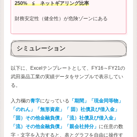
250% ≦
ネットギアリング比率
財務安定性（健全性）が危険ゾーンにある
シミュレーション
以下に、Excelテンプレートとして、FY16～FY21の
武田薬品工業の実績データをサンプルで表示してい
る。
入力欄の
青字
になっている
「期間」「現金同等物」
「のれん」「無形資産」「 固）社債及び借入金」
「固）その他金融負債」「流）社債及び借入金」
「流）その他金融負債」「親会社持分」
に任意の数
字・文字を入力すると、表とグラフを自由に操作す