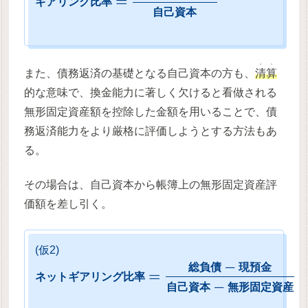
=
ギ
ア
リ
ン
グ
比
率
自
己
資
本
・・
また、債務返済の基礎となる自己資本の方も、
清算
的な意味で、換金能力に著しく欠けると看做される
無形固定資産額を控除した金額を用いることで、債
務返済能力をより厳格に評価しようとする方法もあ
る。
その場合は、自己資本から帳簿上の無形固定資産評
価額を差し引く。
(仮2)
−
総
負
債
現
預
金
=
ネ
ッ
ト
ギ
ア
リ
ン
グ
比
率
−
自
己
資
本
無
形
固
定
資
産