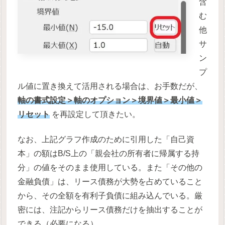
含
む
他
サ
ン
プ
ル値に置き換えて活用される場合は、お手数だが、
軸の書式設定＞軸のオプション＞境界値＞最小値＞
リセット
を再設定して頂きたい。
なお、上記グラフ作成のために引用した「自己資
本」の額はB/S上の「親会社の所有者に帰属する持
分」の値をそのまま使用している。また「その他の
金融負債」は、リース債務が大勢を占めていること
から、その全額を有利子負債に組み込んでいる。厳
密には、注記からリース債務だけを抽出することが
できる（必要になる）。