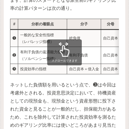
まず、計算のスタートとなる派生前のギアリング比
率の計算パターンは次の通り。
#
分析の着眼点
分子
分母
一般的な安全性指標
負
❶
総負債
自己資本
・・
（レバレッジ指標）
本
有利子負債の返済能力指標
有
❷
有利子負債
自己資本
・
（ソルベンシー指標）
最
スクロールできます
❸
投資効率の指標
自己資本＋借入金
自己資本
自
ネットした負債額を用いるという点で、❸は今回は
考慮外とされる。投資意思決定において、待機資産
としての現預金も、現預金という資産形態に投下さ
れた資金と見ることが一般的だし、担保能力がある
ため、これを除外して計算された投資効率を測るた
めのギアリング比率には使いどころがあまり見当た