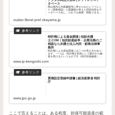
タベース
岡山県内公共図書館等に寄せられたレファレン
ス（調査相談）と図書館が答えた回答内容をデ
ータベース化し、だれでも検索・閲覧できるよ
うにしたシステムです。
oudan.libnet.pref.okayama.jp
特許権による資金調達 | 知財弁護
士.COM｜知的財産紛争・企業法務のご
相談なら弁護士法人内田・鮫島法律事
務所
特許権による資金調達には二つの考え方があり
ます。 一つは，特許権を担保にして銀行から融
資を受けるというものです（特許担保融資）。
もう一つは，特許権その他の知的財産権を保有
www.ip-bengoshi.com
している事実を企業競争力・資金返済力の一部
として金融機関に評価をして...
質権設定登録申請書 | 経済産業省 特許
庁
www.jpo.go.jp
ここで言えることは、ある程度、担保可能資産の範