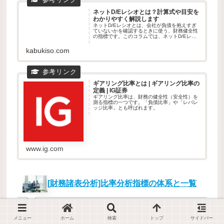
ネットD/Eレシオとは？計算式や目安を
わかりやすく解説します
ネットD/Eレシオとは、会社が負債を抱えすぎ
ていないかを確認するときに使う、財務健全性
の指標です。このコラムでは、ネットD/Eレシ
オの意味や計算式、使い方の事例を株初心者向
けにわかりやすく説明しています。また、ネッ
kabukiso.com
トD/Eレシオと類似の指標...
ギアリング比率とは | ギアリング比率の
定義 | IG証券
ギアリング比率は、財務の健全性（安全性）を
測る指標の一つです。「負債比率」や「レバレ
ッジ比率」とも呼ばれます。
www.ig.com
[財務諸表分析]比率分析指標の体系と一覧
1
財務諸表分析の理論
経営分析との関係、EVAツリー
メニュー
ホーム
検索
トップ
サイドバー