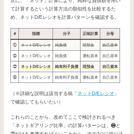
次に、「ネット」計算により、純粋な負債額を用い
て計算するという計算方法の類似性を比較するた
め、ネットD/Eレシオを計算パターンを確認する。
＃
指標
分子
正味計算
分母
⓵
ネットD/Eレシオ
純負債
現預金
自己資本
⓶
ネットD/Eレシオ
純負債
運転資本
自己資本
⓷
ネットD/Eレシオ
純有利子負債
現預金
自己資本
⓸
ネットD/Eレシオ
純有利子負債
運転資本
自己資本
（※詳細な説明は該当する稿「
ネットD/Eレシオ
」
で確認してもらいたい）
これらのことから、改めてここで検討されるべき
「ネットギアリング比率」の計算パターンは、❷と
⓷だけを考慮すればよいことから、次の2つに絞り込