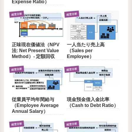
Expense Ratio）
経営分析
経営分析
正味現在価値法（NPV
一人当たり売上高
法: Net Present Value
（Sales per
Method）- 定額回収
Employee）
経営分析
経営分析
従業員平均年間給与
現金預金借入金比率
（Employee Average
（Cash to Debt Ratio）
Annual Salary）
経営分析
経営分析