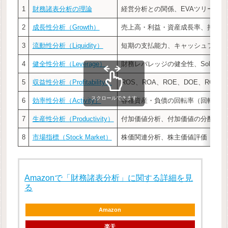
1
財務諸表分析の理論
経営分析との関係、EVAツリー
2
成長性分析（Growth）
売上高・利益・資産成長率、持続可
3
流動性分析（Liquidity）
短期の支払能力、キャッシュフロー
4
健全性分析（Leverage）
財務レバレッジの健全性、Solvency
5
収益性分析（Profitability）
ROS、ROA、ROE、DOE、ROIC、
スクロールできます
6
効率性分析（Activity）
各種資産・負債の回転率（回転日数
7
生産性分析（Productivity）
付加価値分析、付加価値の分配
8
市場指標（Stock Market）
株価関連分析、株主価値評価
Amazonで「財務諸表分析」に関する詳細を見
る
Amazon
楽天