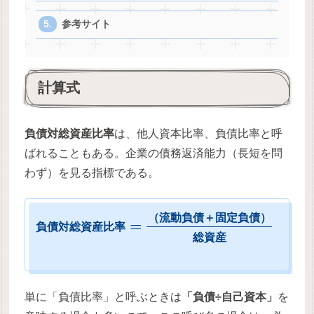
参考サイト
計算式
負債対総資産比率
は、他人資本比率、負債比率と呼
ばれることもある。企業の債務返済能力（長短を問
わず）を見る指標である。
（
流
動
負
債
＋
固
定
負
債
）
=
負
債
対
総
資
産
比
率
総
資
産
単に「負債比率」と呼ぶときは
「負債÷自己資本」
を