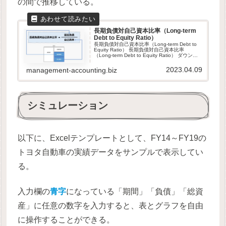
の間で推移している。
長期負債対自己資本比率（Long-term
Debt to Equity Ratio）
長期負債対自己資本比率（Long-term Debt to
Equity Ratio） 長期負債対自己資本比率
（Long-term Debt to Equity Ratio） ダウンロ
ード元は当サイトと同じサーバ内です。当サイ
トは、GDPR...
2023.04.09
management-accounting.biz
シミュレーション
以下に、Excelテンプレートとして、FY14～FY19の
トヨタ自動車の実績データをサンプルで表示してい
る。
入力欄の
青字
になっている「期間」「負債」「総資
産」に任意の数字を入力すると、表とグラフを自由
に操作することができる。