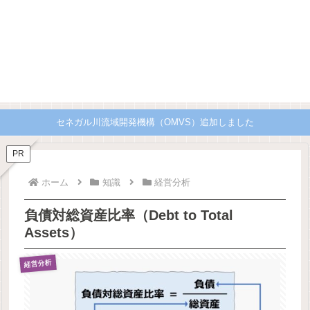
セネガル川流域開発機構（OMVS）追加しました
PR
ホーム
知識
経営分析
負債対総資産比率（Debt to Total
Assets）
経営分析