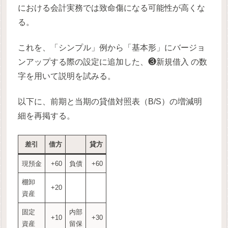
における会計実務では致命傷になる可能性が高くな
る。
これを、「シンプル」例から「基本形」にバージョ
ンアップする際の設定に追加した、❸新規借入 の数
字を用いて説明を試みる。
以下に、前期と当期の貸借対照表（B/S）の増減明
細を再掲する。
差引
借方
貸方
現預金
+60
負債
+60
棚卸
+20
資産
固定
内部
+10
+30
資産
留保