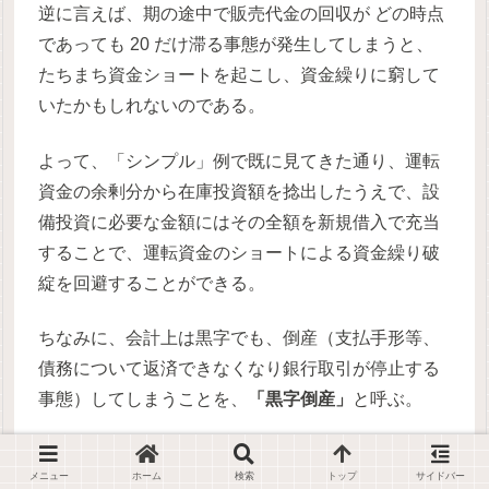
逆に言えば、期の途中で販売代金の回収が どの時点
であっても 20 だけ滞る事態が発生してしまうと、
たちまち資金ショートを起こし、資金繰りに窮して
いたかもしれないのである。
よって、「シンプル」例で既に見てきた通り、運転
資金の余剰分から在庫投資額を捻出したうえで、設
備投資に必要な金額にはその全額を新規借入で充当
することで、運転資金のショートによる資金繰り破
綻を回避することができる。
ちなみに、会計上は黒字でも、倒産（支払手形等、
債務について返済できなくなり銀行取引が停止する
事態）してしまうことを、
「黒字倒産」
と呼ぶ。
こういう事態に敢えて名前がついていることの重大
メニュー
ホーム
検索
トップ
サイドバー
性を今一度認識しておくことは肝要である。