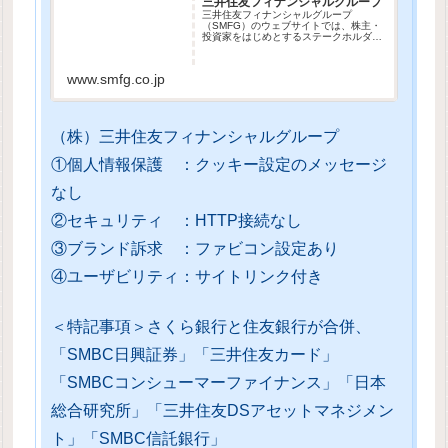
三井住友フィナンシャルグループ
三井住友フィナンシャルグループ
（SMFG）のウェブサイトでは、株主・
投資家をはじめとするステークホルダー
の皆さまに、三井住友フィナンシャルグ
ループの企業情報やIR情報、CS情報、各
社の採用情報など紹介しています。
www.smfg.co.jp
（株）三井住友フィナンシャルグループ
①個人情報保護 ：クッキー設定のメッセージ
なし
②セキュリティ ：HTTP接続なし
③ブランド訴求 ：ファビコン設定あり
④ユーザビリティ：サイトリンク付き
＜特記事項＞さくら銀行と住友銀行が合併、
「SMBC日興証券」「三井住友カード」
「SMBCコンシューマーファイナンス」「日本
総合研究所」「三井住友DSアセットマネジメン
ト」「SMBC信託銀行」