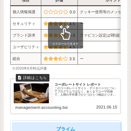
項目
評価
ポイント
個人情報保護
0.0
クッキー使用等のメッセージ
セキュリティ
4.5
ー
ブランド訴求
4.5
ファビコン設定は9割超
スクロールできます
ユーザビリティ
4.5
ー
総合
3.5
ー
※2020年6月時点評価
コーポレートサイト レポート
このコーポレートサイト・データベースについ
てプログラムではなく、あくまでユーザ目線
で、人間の手作業でひとつひとつ検証ビジネ
ス、投資、マーケティング、Webデザインの参
考にコーポレートサイトは会社の顔ブログカー
ドを並べた時、その企業の為人ひと...
2021.06.15
management-accounting.biz
プライム