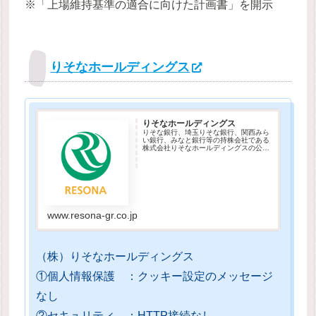
※「上場維持基準の適合に向けた計画書」を開示
りそなホールディングス
りそなホールディングス
りそな銀行、埼玉りそな銀行、関西みら
い銀行、みなと銀行等の持株会社である
株式会社りそなホールディングスの公式
ホームページです。会社概要、グループ
情報、経営戦略、IR情報、財務情報、サ
ステナビリティ、ニュースリリース、採
用情報などをご紹介して...
www.resona-gr.co.jp
（株）りそなホールディングス
①個人情報保護 ：クッキー設定のメッセージ
なし
②セキュリティ ：HTTP接続なし