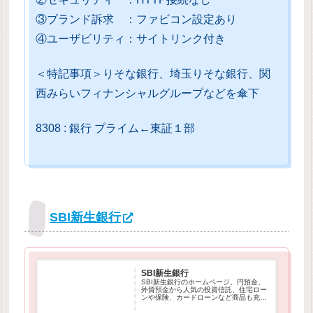
③ブランド訴求 ：ファビコン設定あり
④ユーザビリティ：サイトリンク付き
＜特記事項＞りそな銀行、埼玉りそな銀行、関
西みらいフィナンシャルグループなどを傘下
8308 : 銀行 プライム←東証１部
SBI新生銀行
SBI新生銀行
SBI新生銀行のホームページ。円預金、
外貨預金から人気の投資信託、住宅ロー
ンや保険、カードローンなど商品も充
実。資産運用や住宅ローンのコンサルテ
ィングサービスも実施中です。