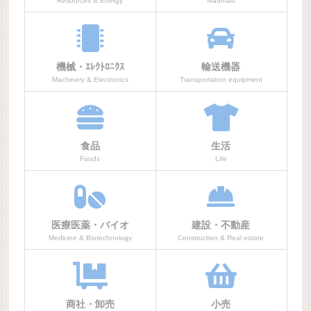
Resources & Energy
Materials
機械・ｴﾚｸﾄﾛﾆｸｽ
輸送機器
Machinery & Electronics
Transportation equipment
食品
生活
Foods
Life
医療医薬・バイオ
建設・不動産
Medicine & Biotechnology
Construction & Real estate
商社・卸売
小売