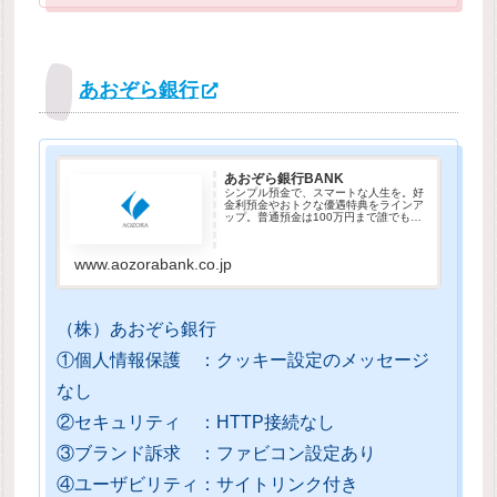
あおぞら銀行
あおぞら銀行BANK
シンプル預金で、スマートな人生を。好
金利預金やおトクな優遇特典をラインア
ップ。普通預金は100万円まで誰でも年
0.75％（税引前・変動金利）の好金利！
ゆうちょ銀行ATMの入出金手数料が回数
制限なしで無料！他行宛振込手数料が月
www.aozorabank.co.jp
に９回まで無料！
（株）あおぞら銀行
①個人情報保護 ：クッキー設定のメッセージ
なし
②セキュリティ ：HTTP接続なし
③ブランド訴求 ：ファビコン設定あり
④ユーザビリティ：サイトリンク付き