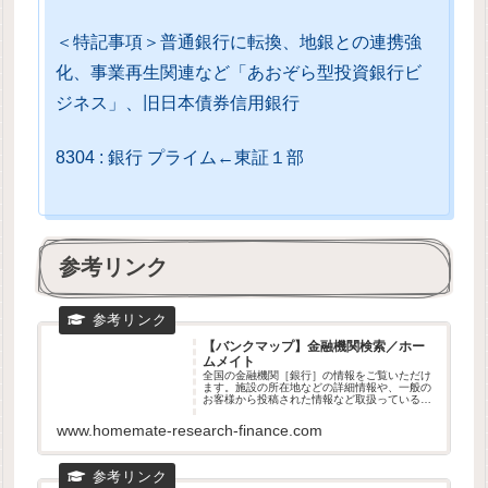
＜特記事項＞普通銀行に転換、地銀との連携強
化、事業再生関連など「あおぞら型投資銀行ビ
ジネス」、旧日本債券信用銀行
8304 : 銀行 プライム←東証１部
参考リンク
【バンクマップ】金融機関検索／ホー
ムメイト
全国の金融機関［銀行］の情報をご覧いただけ
ます。施設の所在地などの詳細情報や、一般の
お客様から投稿された情報など取扱っている情
報の種類も豊富！金融機関［銀行］を探すなら
【ホームメイト・リサーチ-バンクマップ】でカ
www.homemate-research-finance.com
ンタン検索！