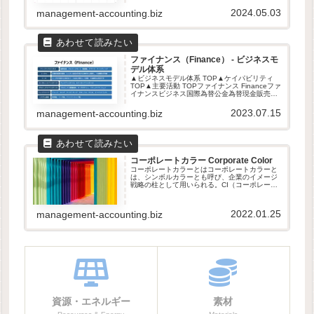
26,660.0 Median8365富山銀-63.6
MIN7327第四北越ＦＧ-11,88...
2024.05.03
management-accounting.biz
ファイナンス（Finance） - ビジネスモ
デル体系
▲ビジネスモデル体系 TOP▲ケイパビリティ
TOP▲主要活動 TOPファイナンス Financeファ
イナンスビジネス国際為替公金為替現金販売ト
ラベラーズチェッククレジットカード勧進帳マ
イクロ・クレジットマイクロ・ペイメントモバ
2023.07.15
management-accounting.biz
イル端末決済...
コーポレートカラー Corporate Color
コーポレートカラーとはコーポレートカラーと
は、シンボルカラーとも呼び、企業のイメージ
戦略の柱として用いられる。CI（コーポレー
ト・アイデンティティ）の一環として、ユーザ
に認知してもらう全てのフィールドで活用され
る。いわゆる企業ブランディング...
2022.01.25
management-accounting.biz
資源・エネルギー
素材