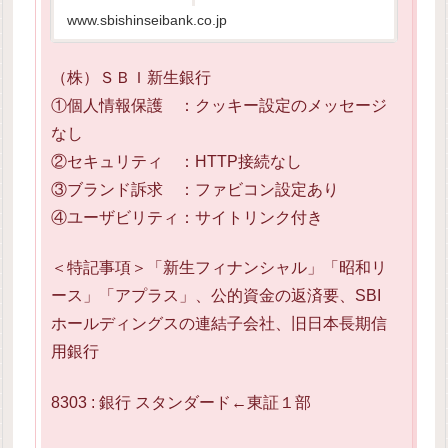
www.sbishinseibank.co.jp
（株）ＳＢＩ新生銀行
①個人情報保護 ：クッキー設定のメッセージ
なし
②セキュリティ ：HTTP接続なし
③ブランド訴求 ：ファビコン設定あり
④ユーザビリティ：サイトリンク付き
＜特記事項＞「新生フィナンシャル」「昭和リ
ース」「アプラス」、公的資金の返済要、SBI
ホールディングスの連結子会社、旧日本長期信
用銀行
8303 : 銀行 スタンダード←東証１部