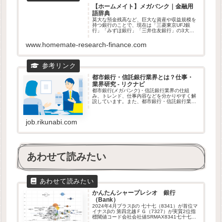
【ホームメイト】メガバンク｜金融用
語辞典
莫大な預金残高など、巨大な資産や収益規模を
持つ銀行のことで、現在は「三菱東京UFJ銀
行」「みずほ銀行」「三井住友銀行」の3大メ
ガバンクを指す。三菱東京UFJは東京三菱銀
行、東海銀行、あさひ銀行が合併、三井住友銀
www.homemate-research-finance.com
行は住友銀行とさくら銀行が合併...
都市銀行・信託銀行業界とは？仕事・
業界研究 - リクナビ
都市銀行(メガバンク)・信託銀行業界の仕組
み、トレンド、仕事内容などを分かりやすく解
説しています。また、都市銀行・信託銀行業界
の企業を検索することもできます。その他、就
活準備に役立つ情報が満載。リクナビの業界ナ
ビで業界研究をしてみよう。
job.rikunabi.com
あわせて読みたい
かんたんシャープレシオ 銀行
（Bank）
2024年4月プラスβの 七十七（8341）が首位マ
イナスβの 第四北越ＦＧ（7327）が実質2位指
標閾値コード会社会社値SRMAX8341七十七