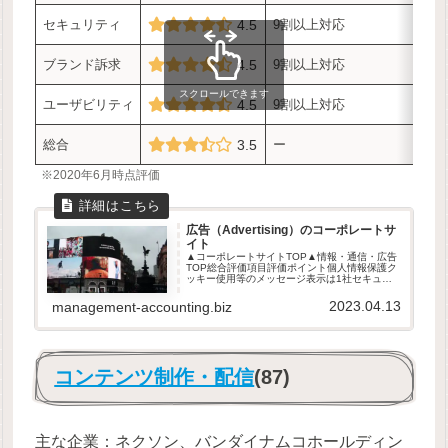
セキュリティ
4.5
9割以上対応
ブランド訴求
4.5
9割以上対応
スクロールできます
ユーザビリティ
4.5
9割以上対応
総合
3.5
ー
※2020年6月時点評価
広告（Advertising）のコーポレートサ
イト
▲コーポレートサイトTOP▲情報・通信・広告
TOP総合評価項目評価ポイント個人情報保護ク
ッキー使用等のメッセージ表示は1社セキュリ
ティ9割以上対応ブランド訴求9割以上対応ユー
ザビリティ9割以上対応総合ー※2020年6月時
2023.04.13
management-accounting.biz
点評価広告代理店(7...
コンテンツ制作・配信
(87)
主な企業：ネクソン、バンダイナムコホールディン