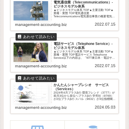
電気通信業（Telecommunications）-
ビジネスモデル体系
▲ビジネスモデル体系 TOP▲主要活動 TOP▲
業種・業態 TOP電気通信業
Telecommunications電気通信事業の概要電気通
信とは、有線・無線その他の電磁的方式により
符号・音響・影像を送信・媒介・受信すること
2022.07.15
management-accounting.biz
をいう（電通事2条...
電話サービス（Telephone Service）-
ビジネスモデル体系
▲ビジネスモデル体系 TOP▲主要活動 TOP▲
業種・業態 TOP電話サービス Telephone
Service以下の内容は、「NTT東日本・電話サー
ビス契約約款」に基づく。契約内容の法的要件
電話サービス契約とは、電気通信事業者が、主
2022.07.15
management-accounting.biz
とし...
かんたんシャープレシオ サービス
（Services）
2024年4月プラスβの 環境フレンド（3777）が
前月3位から首位へプラスβの 学究社（9769）
が2位プラスβの スバル（9632）が3位指標閾値
コード会社会社値SRMAX3777環境フレンド
14,380.0 Median4438Ｗｅｌ...
2024.05.03
management-accounting.biz