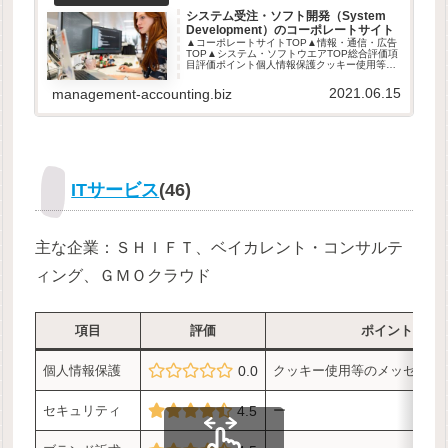
システム受注・ソフト開発（System
Development）のコーポレートサイト
▲コーポレートサイトTOP▲情報・通信・広告
TOP▲システム・ソフトウエアTOP総合評価項
目評価ポイント個人情報保護クッキー使用等の
メッセージ表示は3社セキュリティーブランド
訴求ーユーザビリティサイトリンク付きが4割
2021.06.15
management-accounting.biz
弱総合ー※2020年6月...
ITサービス
(46)
主な企業：ＳＨＩＦＴ、ベイカレント・コンサルテ
ィング、ＧＭＯクラウド
項目
評価
ポイント
個人情報保護
0.0
クッキー使用等のメッセージ
セキュリティ
4.5
ー