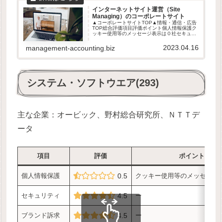
インターネットサイト運営（Site
Managing）のコーポレートサイト
▲コーポレートサイトTOP▲情報・通信・広告
TOP総合評価項目評価ポイント個人情報保護ク
ッキー使用等のメッセージ表示は０社セキュリ
ティ9割超がHTTPS接続ブランド訴求ーユーザ
ビリティー総合ー※2020年6月時点評価プライ
2023.04.16
management-accounting.biz
ムスタンダードグロ...
システム・ソフトウエア(293)
主な企業：オービック、野村総合研究所、ＮＴＴデ
ータ
項目
評価
ポイント
個人情報保護
0.5
クッキー使用等のメッセージ
セキュリティ
4.5
ー
ブランド訴求
4.5
ー