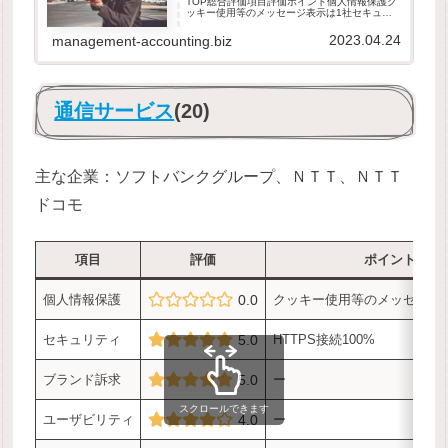
TOP総合評価項目評価ポイント個人情報保護ク
ッキー使用等のメッセージ表示は1社セキュリ
ティーブランド訴求ーユーザビリティサイトリ
ンク付きは全体の約9割総合ー※2020年6月時
2023.04.24
management-accounting.biz
点評価プライムスタンダ...
通信サービス
(20)
主な企業：ソフトバンクグループ、ＮＴＴ、ＮＴＴ
ドコモ
項目
評価
ポイント
個人情報保護
0.0
クッキー使用等のメッセージ
セキュリティ
5.0
HTTPS接続100%
ブランド訴求
5.0
ー
スクロールできます
ユーザビリティ
4.0
ー