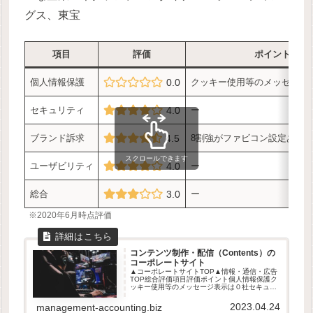
グス、東宝
項目
評価
ポイント
個人情報保護
0.0
クッキー使用等のメッセージ
セキュリティ
4.0
ー
ブランド訴求
4.5
8割強がファビコン設定あり
スクロールできます
ユーザビリティ
4.0
ー
総合
3.0
ー
※2020年6月時点評価
コンテンツ制作・配信（Contents）の
コーポレートサイト
▲コーポレートサイトTOP▲情報・通信・広告
TOP総合評価項目評価ポイント個人情報保護ク
ッキー使用等のメッセージ表示は０社セキュリ
ティーブランド訴求8割強がファビコン設定あ
りユーザビリティー総合ー※2020年6月時点評
2023.04.24
management-accounting.biz
価放送コンテンツ・映像...