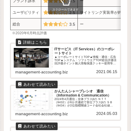
ブランド訴求
4.5
ー
スクロールできます
ユーザビリティ
2.5
サイトリンク実装率が約5割
総合
3.5
ー
※2020年6月時点評価
ITサービス（IT Services）のコーポレ
ートサイト
▲コーポレートサイトTOP▲情報・通信・広告
TOP▲システム・ソフトウエアTOP総合評価項
目評価ポイント個人情報保護クッキー使用等の
メッセージ表示は2社セキュリティーブランド
訴求ーユーザビリティサイトリンク実装率が約
2021.06.15
management-accounting.biz
5割総合ー※2020年6...
かんたんシャープレシオ 通信
（Information & Communication）
2024年4月通信－全体プラスβの ＮＴＴ
（9432）が6か月連続で首位プラスβの ＳＢ
（9434）が2位指標閾値コード会社会社値
SRMAX9432ＮＴＴ582.5 Median9435光通信
32.7 MIN4839ＷＯＷＯＷ-536.0T...
2024.05.03
management-accounting.biz