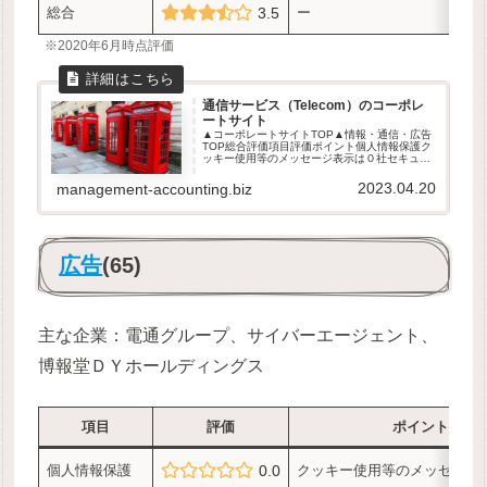
総合
3.5
ー
※2020年6月時点評価
通信サービス（Telecom）のコーポレ
ートサイト
▲コーポレートサイトTOP▲情報・通信・広告
TOP総合評価項目評価ポイント個人情報保護ク
ッキー使用等のメッセージ表示は０社セキュリ
ティHTTPS接続100%ブランド訴求ーユーザビ
リティー総合ー※2020年6月時点評価プライム
2023.04.20
management-accounting.biz
スタンダードグロ...
広告
(65)
主な企業：電通グループ、サイバーエージェント、
博報堂ＤＹホールディングス
項目
評価
ポイント
個人情報保護
0.0
クッキー使用等のメッセージ