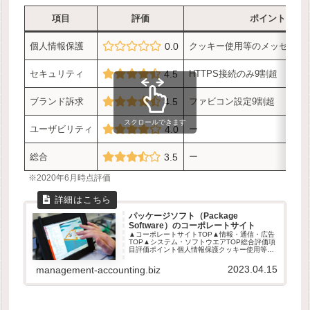
項目
評価
ポイント
個人情報保護
0.0
クッキー使用等のメッセージ
セキュリティ
4.5
HTTPS接続のみ9割超
ブランド訴求
4.5
ファビコン設定9割超
スクロールできます
ユーザビリティ
4.0
ー
総合
3.5
ー
※2020年6月時点評価
パッケージソフト（Package
Software）のコーポレートサイト
▲コーポレートサイトTOP▲情報・通信・広告
TOP▲システム・ソフトウエアTOP総合評価項
目評価ポイント個人情報保護クッキー使用等の
メッセージ表示は1社セキュリティHTTPS接続
のみ9割超ブランド訴求ファビコン設定9割超ユ
2023.04.15
management-accounting.biz
ーザビリティー総合...