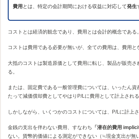
費用
とは、特定の会計期間における収益に対応して
発生
コストとは経済的観念であり、費用とは会計的概念である
コストは費用である必要が無いが、全ての費用は、費用と
大抵のコストは製造原価として費用に転じ、製品が販売され
る。
または、固定費である一般管理費については、いったん資産
たって減価償却費としてやはりP/Lに費用として計上され
しかしながら、いくつかのコストについては、P/Lに計上
金銭の支出を伴わない費用、すなわち
「潜在的費用 implicit
ない。貨幣的価値による測定ができない（≒現金支出が無