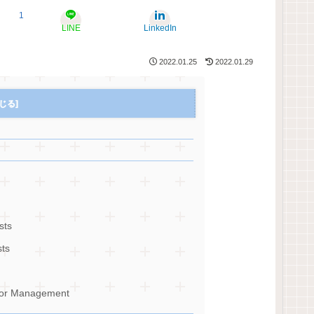
1
LINE
LinkedIn
2022.01.25
2022.01.29
sts
ts
r Management