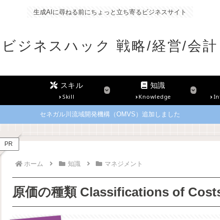
生成AIに尋ねる前にちょっと立ち寄るビジネスサイト
ビジネスハック 戦略/経営/会計
スキル
知識
Skill
Knowledge
In
セネガル川流域開発機構（OMVS）追加しました
PR
ホーム
知識
マネジメント
原価の種類 Classifications of Cost