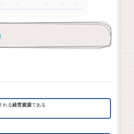
s
される
経営資源
である