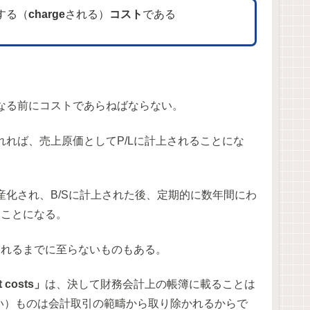
する（
charge
される）
コスト
である
。
なる前にコストであらねばならない。
れば、売上原価としてP/Lに計上されることにな
化され、B/Sに計上された後、定期的に数年間にわ
ることになる。
されるまでに至らないものもある。
 costs」
は、決して財務会計上の帳簿に載ることは
い）ものは会計取引の範疇から取り除かれるからで