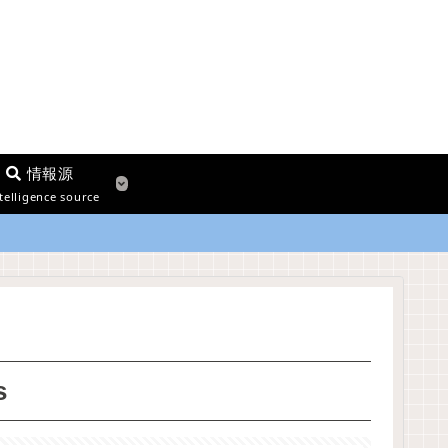
情報源
telligence source
s