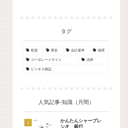
タグ
投資
歴史
会計基準
地理
コーポレートサイト
法律
ビジネス雑誌
人気記事-知識（月間）
かんたんシャープレ
シオ 銀行