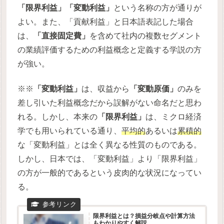
「限界利益」「変動利益」
という名称の方が通りが
よい。また、「貢献利益」と日本語表記した場合
は、
「直接固定費」
を含めて社内の複数セグメント
の業績評価するための利益概念と定義する学説の方
が強い。
※※
「変動利益」
は、収益から
「変動原価」
のみを
差し引いた利益概念だから誤解がない命名だと思わ
れる。しかし、本来の
「限界利益」
は、ミクロ経済
学でも用いられている通り、
平均的
あるいは
累積的
な「変動利益」とは全く異なる性質のものである。
しかし、日本では、「変動利益」より「限界利益」
の方が一般的であるという皮肉的な状況になってい
る。
限界利益とは？損益分岐点や計算方法
もわかりやすく解説