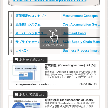
1
原価測定のコンセプト
Measurement Concepts
2
原価集計システム
Cost Accumulation Systems
3
オーバーヘッドコスト
Overhead Costs
4
サプライチェーンマネジメント
SCM: Supply Chain Managem
スクロールできます
5
カイゼン
Business Process Impruveme
営業利益（Operating Income）P/Lの計
算
営業利益（Operating Income）P/Lの計算 営業
利益（Operating Income）P/Lの計算 ダウンロ
ード元は当サイトと同じサーバ内です。当サイ
トは、GDPR他のセキュリティ規則に則って運
営されています。ダウンロードし...
2023.04.08
management-accounting.biz
原価の種類 Classifications of Costs
原価の種類 Classifications of Costs原価と費用
の違い Costs vs Expenses定義コスト（原価）