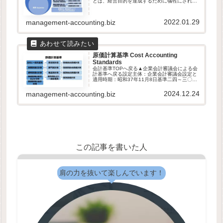
とは、経営目的を達成するために犠牲にされる
経営資源である定義費用とは、特定の会計期間
における収益に対応して発生...
2022.01.29
management-accounting.biz
原価計算基準 Cost Accounting
Standards
会計基準TOPへ戻る▲企業会計審議会による会
計基準へ戻る設定主体：企業会計審議会設定と
適用時期：昭和37年11月8日基準二四～三〇
は、わざと二一と二二の間に挿入しています！
原価計算基準の体系前文第一章 原価計算の目
2024.12.24
management-accounting.biz
的と原価計算の一般的基準一...
この記事を書いた人
肩の力を抜いて楽しんでいます！