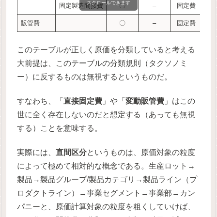
スクロールできます
固定製造間接費
〇
–
固定費
販管費
〇
–
固定費
このテーブルが正しく原価を分類していると考える
大前提は、このテーブルの分類規則（タクソノミ
ー）に反するものは無視するというものだ。
すなわち、「
直接固定費
」や「
変動販管費
」はこの
世に全く存在しないのだと想定する（あっても無視
する）ことを意味する。
実際には、
直間区分
というものは、原価対象の粒度
によって極めて相対的な概念である。生産ロット→
製品→製品グループ/製品カテゴリ→製品ライン（プ
ロダクトライン）→事業セグメント→事業部→カン
パニーと、原価計算対象の粒度を粗くしていけば、