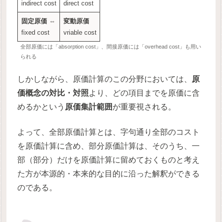
indirect cost
direct cost
固定原価
⇔
変動原価
fixed cost
vriable cost
全部原価には「absorption cost」、間接原価には「overhead cost」も用い
られる
しかしながら、原価計算のこの分野においては、
原
価概念の対比・対照
より、どの項目までを原価に含
めるかという
原価集計範囲
が重要視される。
よって、全部原価計算とは、字句通り全部のコスト
を原価計算に含め、部分原価計算は、そのうち、一
部（部分）だけを原価計算に留めておくものと考え
た方が本源的・本来的な目的に沿った解釈ができる
のである。