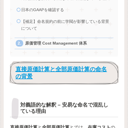
日本のGAAPを確認する
【補足】命名規約の前に学閥が影響している背景
について
原価管理 Cost Management 体系
直接原価計算と全部原価計算の命名
の背景
対義語的な解釈 – 安易な命名で混乱し
ている理由
直接原価計算
と
全部原価計算
とでは、
在庫コスト
の