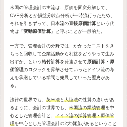
米国の管理会計の主流は、原価を固変分解して、
CVP分析とか損益分岐点分析が一時流行ったため、
それを引きずって、日本流の
直接原価計算
という代
物は「
変動原価計算
」と呼ぶことが一般的だ。
一方で、管理会計の分野では、かかったコストをき
ちっと回収して企業活動から利益をどうやって生み
出すか、という
給付計算
を発達させて
原価計算・原
価管理
のロジックを昇華させていったドイツ流の考
えを承継している学閥も発展していった歴史があ
る。
法律の世界でも、
英米法
と
大陸法
の性質の違いがあ
るように、会計の世界でも、
米国流の業績管理
を中
心とした管理会計と、
ドイツ流の採算管理・原価管
理
を中心とした管理会計の2大潮流があるということ