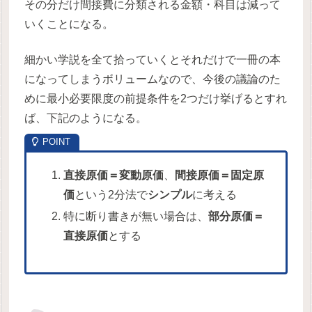
その分だけ間接費に分類される金額・科目は減って
いくことになる。
細かい学説を全て拾っていくとそれだけで一冊の本
になってしまうボリュームなので、今後の議論のた
めに最小必要限度の前提条件を2つだけ挙げるとすれ
ば、下記のようになる。
直接原価＝変動原価
、
間接原価＝固定原
価
という2分法で
シンプル
に考える
特に断り書きが無い場合は、
部分原価＝
直接原価
とする