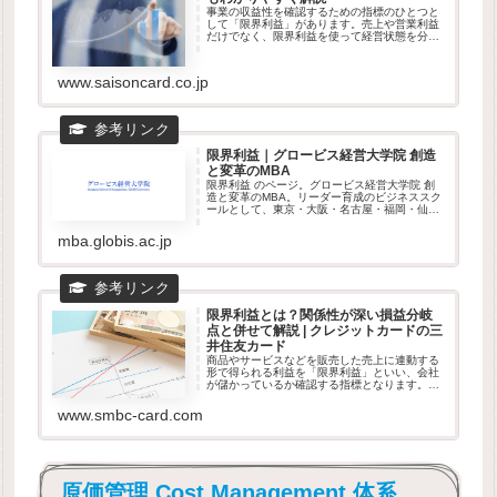
事業の収益性を確認するための指標のひとつと
して「限界利益」があります。売上や営業利益
だけでなく、限界利益を使って経営状態を分析
することで、今後の事業判断をするための指針
が見えてきます。本記事では、事業の収益性の
判断の指標となる「限界利益」の...
www.saisoncard.co.jp
限界利益｜グロービス経営大学院 創造
と変革のMBA
限界利益 のページ。グロービス経営大学院 創
造と変革のMBA。リーダー育成のビジネススク
ールとして、東京・大阪・名古屋・福岡・仙
台・横浜・水戸・オンラインでMBAプログラム
を提供しています。
mba.globis.ac.jp
限界利益とは？関係性が深い損益分岐
点と併せて解説 | クレジットカードの三
井住友カード
商品やサービスなどを販売した売上に連動する
形で得られる利益を「限界利益」といい、会社
が儲かっているか確認する指標となります。限
界利益は「損益分岐点」と関連が深く、限界利
益から損益分岐点を求めると、利益を生むため
www.smbc-card.com
に必要な売上高が把握できます。
原価管理 Cost Management 体系