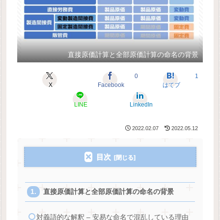
直接原価計算と全部原価計算の命名の背景
0
1
X
Facebook
はてブ
LINE
LinkedIn
2022.02.07
2022.05.12
目次
直接原価計算と全部原価計算の命名の背景
対義語的な解釈 – 安易な命名で混乱している理由