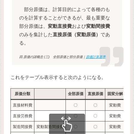
部分原価は、計算目的によって各種のも
のを計算することができるが、最も重要な
部分原価は、
変動直接費
および
変動間接費
のみを集計した
直接原価（変動原価）
であ
る。
四 原価の諸概念 (三) 全部原価と部分原価｜
原価計算基準
これをテーブル表示すると次のようになる。
原価分類
全部原価
直接原価
固変分解
直接材料費
〇
〇
変動費
直接労務費
〇
〇
変動費
製造間接費
変動製造間接費
〇
〇
変動費