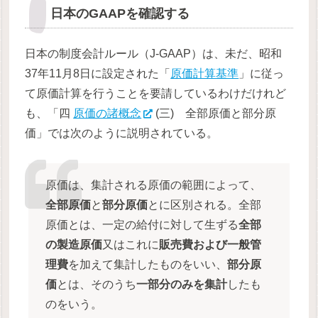
日本のGAAPを確認する
日本の制度会計ルール（J-GAAP）は、未だ、昭和
37年11月8日に設定された「
原価計算基準
」に従っ
て原価計算を行うことを要請しているわけだけれど
も、「四
原価の諸概念
(三) 全部原価と部分原
価」では次のように説明されている。
原価は、集計される原価の範囲によって、
全部原価
と
部分原価
とに区別される。全部
原価とは、一定の給付に対して生ずる
全部
の製造原価
又はこれに
販売費および一般管
理費
を加えて集計したものをいい、
部分原
価
とは、そのうち
一部分のみを集計
したも
のをいう。