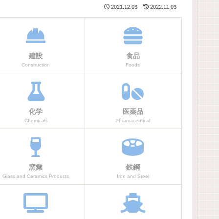
2021.12.03
2022.11.03
建設
食品
Construction
Foods
化学
医薬品
Chemicals
Pharmaceutical
窯業
鉄鋼
Glass and Ceramics Products
Iron and Steel