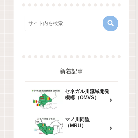
新着記事
セネガル川流域開発
機構（OMVS）
マノ川同盟
（MRU）