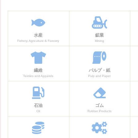
水産
鉱業
Fishery, Agriculture & Forestry
Mining
繊維
パルプ・紙
Textiles and Apparels
Pulp and Paper
石油
ゴム
Oil
Rubber Products