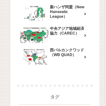
新ハンザ同盟（New
Hanseatic
League）
中央アジア地域経済
協力（CAREC）
西バルカンクワッド
（WB QUAD）
タグ