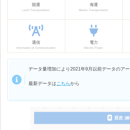
陸運
海運
Land Transportation
Marine Transportation
通信
電力
Information & Communication
Electric Power
データ量増加により2021年9月以前データのア
最新データは
こちら
から
目次