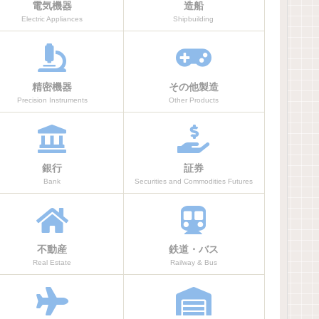
電気機器
造船
Electric Appliances
Shipbuilding
精密機器
その他製造
Precision Instruments
Other Products
銀行
証券
Bank
Securities and Commodities Futures
不動産
鉄道・バス
Real Estate
Railway & Bus