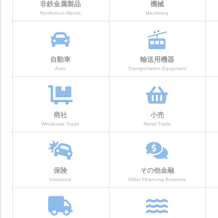
非鉄金属製品
機械
Nonferrous Metals
Machinery
自動車
輸送用機器
Auto
Transportation Equipment
商社
小売
Wholesale Trade
Retail Trade
保険
その他金融
Insurance
Other Financing Business