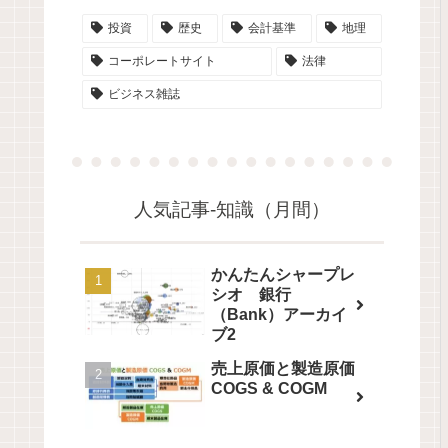
投資
歴史
会計基準
地理
コーポレートサイト
法律
ビジネス雑誌
人気記事-知識（月間）
かんたんシャープレ
シオ 銀行
（Bank）アーカイ
ブ2
売上原価と製造原価
COGS & COGM