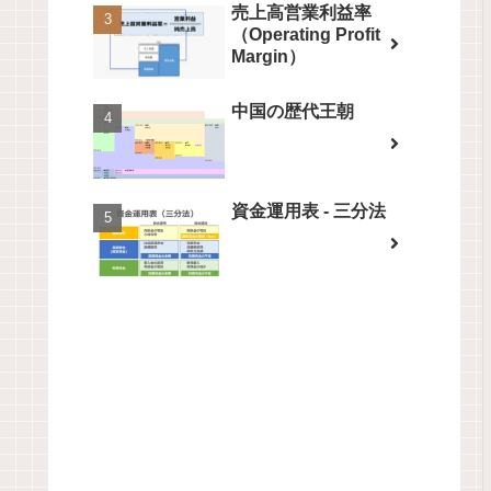
売上高営業利益率
（Operating Profit
Margin）
中国の歴代王朝
資金運用表 - 三分法