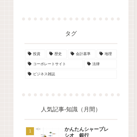
タグ
投資
歴史
会計基準
地理
コーポレートサイト
法律
ビジネス雑誌
人気記事-知識（月間）
かんたんシャープレ
シオ 銀行