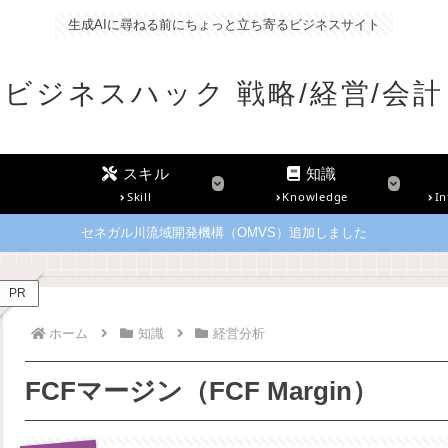
生成AIに尋ねる前にちょっと立ち寄るビジネスサイト
ビジネスハック 戦略/経営/会計
スキル
知識
Skill
Knowledge
In
セネガル川流域開発機構（OMVS）追加しました
PR
ホーム
知識
経営分析
FCFマージン（FCF Margin）