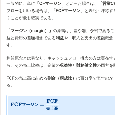
一般的に、単に
「CFマージン」
といった場合は、
「営業C
・・・
フローを用いる場合は、
「
FCF
マージン」
と表記・呼称す
くことが最も確実である。
「マージン（margin）」
の原義は、差や端、余裕であるこ
益と費用の差額概念である
利益
や、収入と支出の差額概念
す。
利益概念とは異なり、キャッシュフロー概念の方は実在す
ら、その売上比率は、企業の
収益性
と
財務健全性
の両方を
FCFの売上高に占める
割合（構成比）
は百分率で表すのが
る。
F
C
F
F
C
F
=
マ
ー
ジ
ン
売
上
高