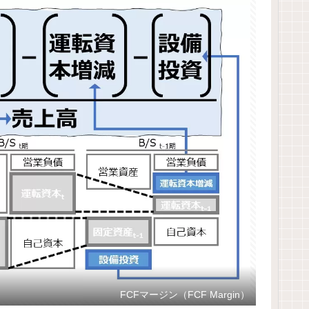
FCFマージン（FCF Margin）