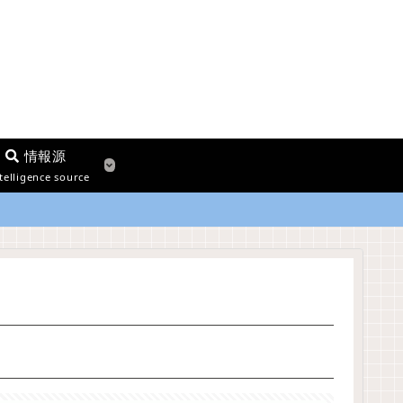
情報源
telligence source