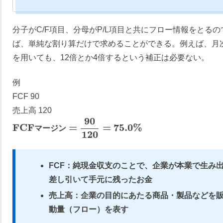
分子がC/F項目、分母がP/L項目と共にフロー情報をと
ば、単純な割り算だけで求めることができる。例えば、月
を用いても、12倍とか4倍するという補正は必要ない。
例
FCF 90
売上高 120
90
F
C
F
=
=
75.0
%
マ
ー
ジ
ン
120
FCF：純現金収支のことで、企業が本業で生み
差し引いて手元に残ったお金
売上高：企業の目的にあたる商品・製品などを
動量（フロー）を表す