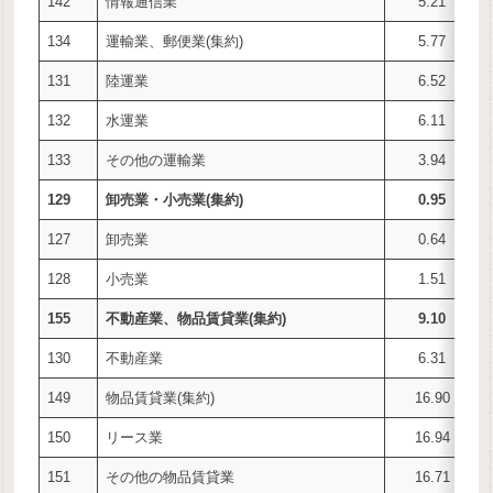
142
情報通信業
5.21
134
運輸業、郵便業(集約)
5.77
131
陸運業
6.52
132
水運業
6.11
133
その他の運輸業
3.94
129
卸売業・小売業(集約)
0.95
127
卸売業
0.64
128
小売業
1.51
155
不動産業、物品賃貸業(集約)
9.10
130
不動産業
6.31
149
物品賃貸業(集約)
16.90
150
リース業
16.94
151
その他の物品賃貸業
16.71