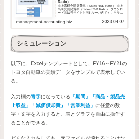
Ratio）
売上高研究開発費率（Sales R&D Ratio） 売上
高研究開発費率（Sales R&D Ratio） ダウンロ
ード元は当サイトと同じサーバ内です。当サイ
トは、GDPR他のセキュリティ規則に則って運
営されています。ダウンロードしたファイ...
2023.04.07
management-accounting.biz
シミュレーション
以下に、Excelテンプレートとして、FY16～FY21の
トヨタ自動車の実績データをサンプルで表示してい
る。
入力欄の
青字
になっている
「期間」「商品・製品売
上収益」「減価償却費」「営業利益」
に任意の数
字・文字を入力すると、表とグラフを自由に操作す
ることができる。
どんな入力をしても、元ファイルが壊れることはな