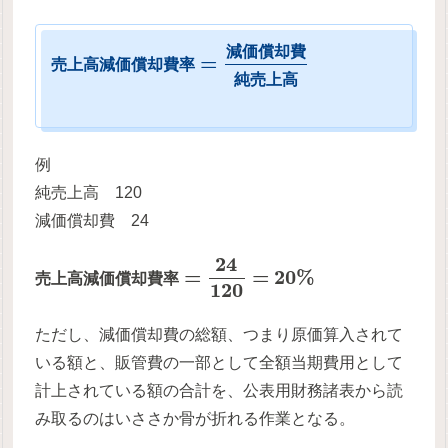
減
価
償
却
費
=
売
上
高
減
価
償
却
費
率
純
売
上
高
例
純売上高 120
減価償却費 24
24
=
=
20
%
売
上
高
減
価
償
却
費
率
120
ただし、減価償却費の総額、つまり原価算入されて
いる額と、販管費の一部として全額当期費用として
計上されている額の合計を、公表用財務諸表から読
み取るのはいささか骨が折れる作業となる。