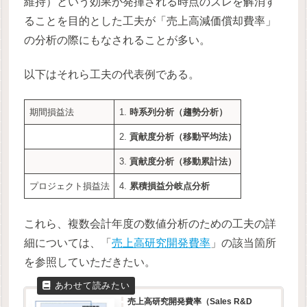
維持）という効果が発揮される時点のズレを解消す
ることを目的とした工夫が「売上高減価償却費率」
の分析の際にもなされることが多い。
以下はそれら工夫の代表例である。
期間損益法
1.
時系列分析（趨勢分析）
2.
貢献度分析（移動平均法）
3.
貢献度分析（移動累計法）
プロジェクト損益法
4.
累積損益分岐点分析
これら、複数会計年度の数値分析のための工夫の詳
細については、「
売上高研究開発費率
」の該当箇所
を参照していただきたい。
売上高研究開発費率（Sales R&D