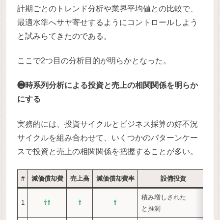
計期ごとのトレンド分析や業界平均値との比較で、
最適水準へサヤ寄せするようにコントロールしよう
と試みらてきたのである。
ここで2つ目の分析目的が明らかとなった。
❷時系列分析による投資と売上の相関関係を明らか
にする
実務的には、投資サイクルとビジネス採算の好不況
サイクルを組み合わせて、いくつかのパターンケー
スで投資と売上の相関関係を把握することが多い。
#
減価償却費
売上高
減価償却費率
設備投資
積み増しされた
業
1
⇧
⇧
⇧
⇧
と推測
将