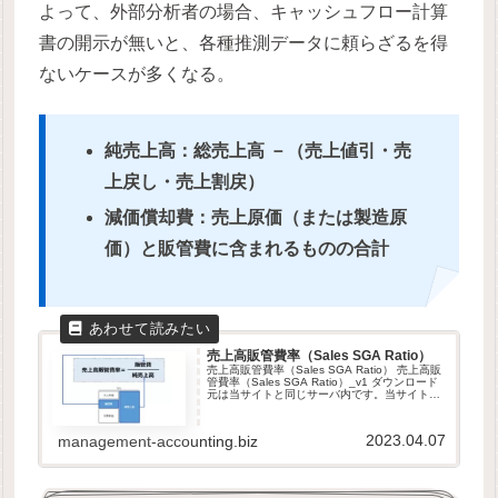
よって、外部分析者の場合、キャッシュフロー計算
書の開示が無いと、各種推測データに頼らざるを得
ないケースが多くなる。
純売上高：総売上高 －（売上値引・売
上戻し・売上割戻）
減価償却費：売上原価（または製造原
価）と販管費に含まれるものの合計
売上高販管費率（Sales SGA Ratio）
売上高販管費率（Sales SGA Ratio） 売上高販
管費率（Sales SGA Ratio）_v1 ダウンロード
元は当サイトと同じサーバ内です。当サイト
は、GDPR他のセキュリティ規則に則って運営
されています。ダウンロードしたファイル...
2023.04.07
management-accounting.biz