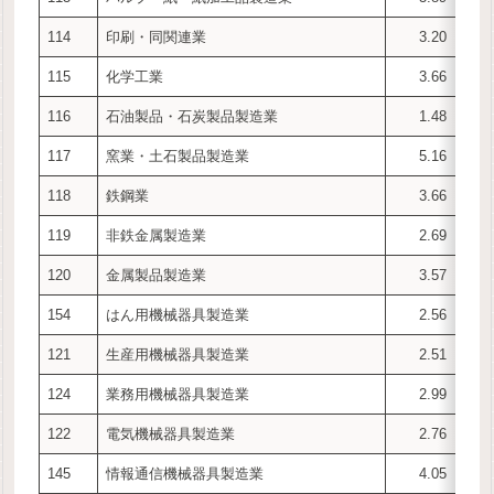
114
印刷・同関連業
3.20
115
化学工業
3.66
116
石油製品・石炭製品製造業
1.48
117
窯業・土石製品製造業
5.16
118
鉄鋼業
3.66
119
非鉄金属製造業
2.69
120
金属製品製造業
3.57
154
はん用機械器具製造業
2.56
121
生産用機械器具製造業
2.51
124
業務用機械器具製造業
2.99
122
電気機械器具製造業
2.76
145
情報通信機械器具製造業
4.05