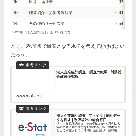
152
医療、福祉業
2.92
160
職業紹介・労働者派遣業
0.83
143
その他のサービス業
2.59
2021年『法人企業統計』より筆者作成
凡そ、3%前後で目安となる水準を考えておけばよい
だろう。
法人企業統計調査 調査の結果 : 財務総
合政策研究所
www.mof.go.jp
法人企業統計調査 | ファイル | 統計デー
タを探す | 政府統計の総合窓口
法人企業統計調査は、わが国における営利法人
等の企業活動の実態を把握するため、標本調査
として実施されている統計法に基づく基幹統計
調査です。 本調査には、全ての営利法人等を