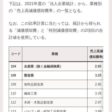
下記は、2021年度の「法人企業統計」から、業種別
の「売上高減価償却費率」の一覧となる。
なお、この比率計算に当たっては、統計から得られ
る「減価償却費」と「特別減価償却費」の2項目の合
計値を使用している。
売上高減価
コード
業種
償却費率(%)
104
全産業（除く金融保険業）
2.85
108
製造業
3.25
109
食料品製造業
2.85
110
繊維工業
3.29
112
木材・木製品製造業
2.97
113
パルプ・紙・紙加工品製造業
3.89