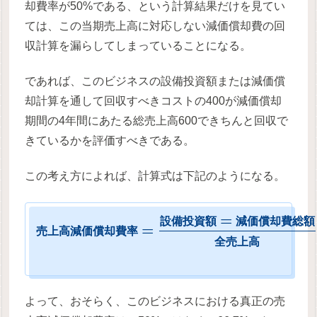
却費率が50%である、という計算結果だけを見てい
ては、この当期売上高に対応しない減価償却費の回
収計算を漏らしてしまっていることになる。
であれば、このビジネスの設備投資額または減価償
却計算を通して回収すべきコストの400が減価償却
期間の4年間にあたる総売上高600できちんと回収で
きているかを評価すべきである。
この考え方によれば、計算式は下記のようになる。
=
設
備
投
資
額
減
価
償
却
費
総
額
=
売
上
高
減
価
償
却
費
率
全
売
上
高
よって、おそらく、このビジネスにおける真正の売