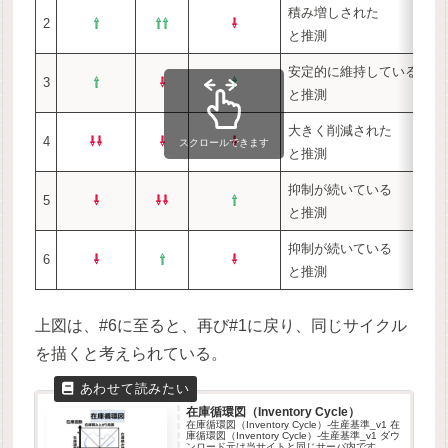
積み増しされた
業
2
⇧
⇧
⇧
⇩
と推測
将
安定的に維持している
足
3
⇧
⇩
⇧
と推測
将
大きく削減された
景
4
⇩
⇩
⇩
⇩
スクロールできます
と推測
投
抑制が続いている
景
5
⇩
⇩
⇩
⇧
と推測
相
抑制が続いている
景
6
⇩
⇧
⇩
と推測
相
上図は、#6に至ると、再び#1に戻り、同じサイクル
を描くと考えられている。
在庫循環図（Inventory Cycle）
在庫循環図（Inventory Cycle）-生産基準_v1 在
庫循環図（Inventory Cycle）-生産基準_v1 ダウ
ンロード元は当サイトと同じサーバ内です。当