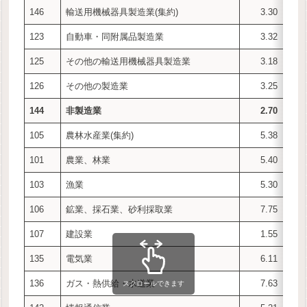
146
輸送用機械器具製造業(集約)
3.30
123
自動車・同附属品製造業
3.32
125
その他の輸送用機械器具製造業
3.18
126
その他の製造業
3.25
144
非製造業
2.70
105
農林水産業(集約)
5.38
101
農業、林業
5.40
103
漁業
5.30
106
鉱業、採石業、砂利採取業
7.75
107
建設業
1.55
135
電気業
6.11
136
ガス・熱供給・水道業
7.63
スクロールできます