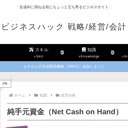
生成AIに尋ねる前にちょっと立ち寄るビジネスサイト
ビジネスハック 戦略/経営/会計
スキル
知識
Skill
Knowledge
In
セネガル川流域開発機構（OMVS）追加しました
PR
ホーム
知識
経営分析
純手元資金（Net Cash on Hand）