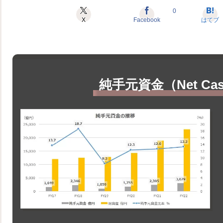
0
X
Facebook
はてブ
純手元資金（Net Cash