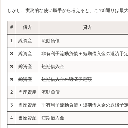
しかし、実務的な使い勝手から考えると、この8通りは最
#
借方
貸方
1
総資産
流動負債
✖
総資産
非有利子流動負債 + 短期借入金の返済予
✖
総資産
短期借入金
✖
総資産
短期借入金の返済予定額
2
当座資産
流動負債
3
当座資産
非有利子流動負債 + 短期借入金の返済予
4
当座資産
短期借入金