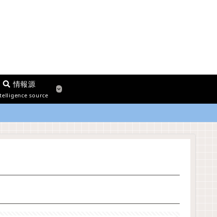
情報源
telligence source