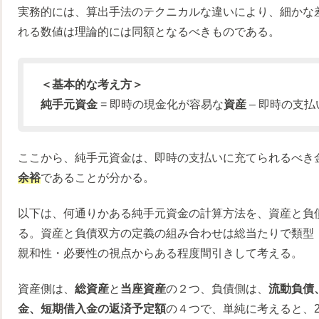
実務的には、算出手法のテクニカルな違いにより、細かな
れる数値は理論的には同額となるべきものである。
＜基本的な考え方＞
純手元資金
= 即時の現金化が容易な
資産
– 即時の支
ここから、純手元資金は、即時の支払いに充てられるべき
余裕
であることが分かる。
以下は、何通りかある純手元資金の計算方法を、資産と負
る。資産と負債双方の定義の組み合わせは総当たりで類型
親和性・必要性の視点からある程度間引きして考える。
資産側は、
総資産
と
当座資産
の２つ、負債側は、
流動負債
金、短期借入金の返済予定額
の４つで、単純に考えると、2