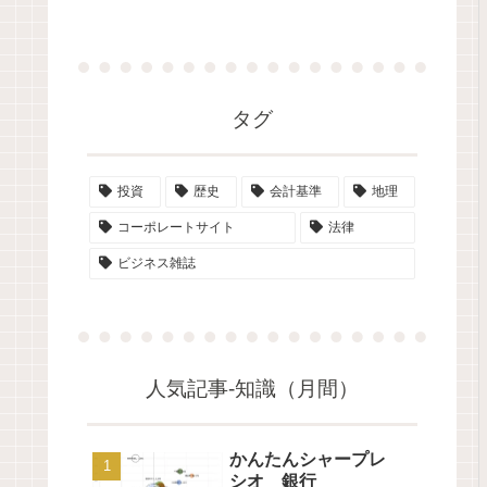
タグ
投資
歴史
会計基準
地理
コーポレートサイト
法律
ビジネス雑誌
人気記事-知識（月間）
かんたんシャープレ
シオ 銀行